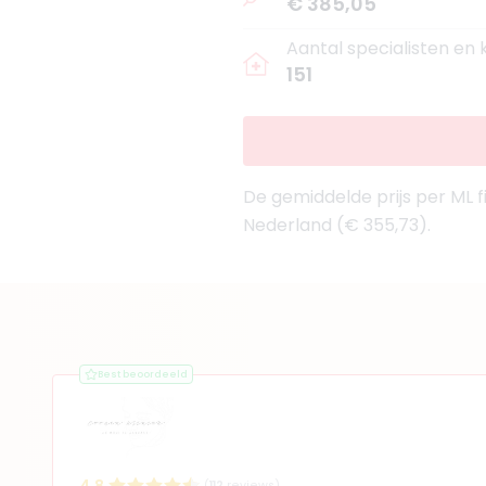
€ 385,05
Aantal specialisten en
151
De gemiddelde prijs per ML fil
Nederland (€ 355,73).
Best beoordeeld
(
112
reviews)