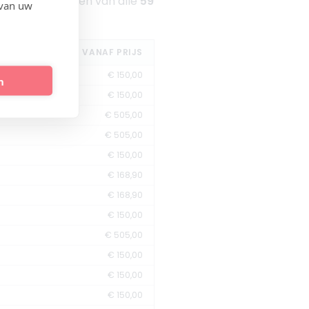
rgelijk de tarieven van alle
59
 van uw
n gratis.
VANAF PRIJS
€ 150,00
n
€ 150,00
€ 505,00
€ 505,00
€ 150,00
€ 168,90
€ 168,90
€ 150,00
€ 505,00
€ 150,00
€ 150,00
€ 150,00