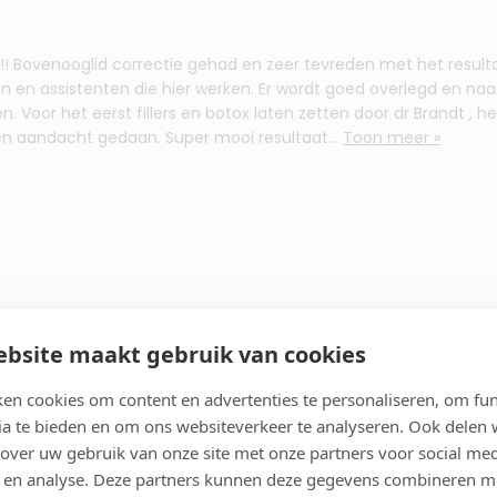
! Bovenooglid correctie gehad en zeer tevreden met het result
n en assistenten die hier werken. Er wordt goed overlegd en naar
 Voor het eerst fillers en botox laten zetten door dr Brandt , hee
en aandacht gedaan. Super mooi resultaat...
Toon meer »
bsite maakt gebruik van cookies
n in Velsen-Noord
en cookies om content en advertenties te personaliseren, om fun
ia te bieden en om ons websiteverkeer te analyseren. Ook delen
2026 in Velsen-Noord
 over uw gebruik van onze site met onze partners voor social med
a Injectablesbooking is heel eenvoudig. In onderstaande tab
 en analyse. Deze partners kunnen deze gegevens combineren m