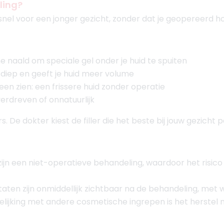
ling?
snel voor een jonger gezicht, zonder dat je geopereerd h
e naald om speciale gel onder je huid te spuiten
diep en geeft je huid meer volume
een zien: een frissere huid zonder operatie
overdreven of onnatuurlijk
ers. De dokter kiest de filler die het beste bij jouw gezicht p
s zijn een niet-operatieve behandeling, waardoor het risico
ltaten zijn onmiddellijk zichtbaar na de behandeling, met w
gelijking met andere cosmetische ingrepen is het herstel 