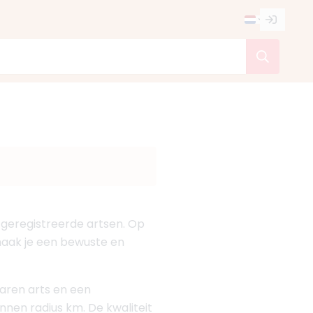
V-geregistreerde artsen. Op
o maak je een bewuste en
rvaren arts en een
innen radius km. De kwaliteit