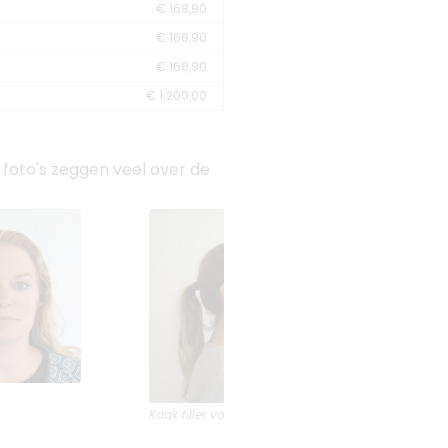
€ 168,90
€ 168,90
€ 168,90
€ 1.200,00
a foto's zeggen veel over de
Kaak filler
voor en na foto's van
Renew Clinic Zan