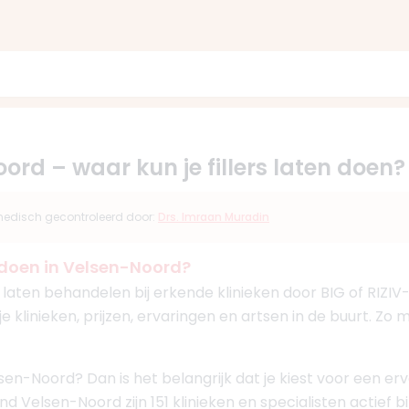
oord – waar kun je fillers laten doen?
s medisch gecontroleerd door:
Drs. Imraan Muradin
n doen in Velsen-Noord?
rs laten behandelen bij erkende klinieken door BIG of RIZI
je klinieken, prijzen, ervaringen en artsen in de buurt. Z
Velsen-Noord? Dan is het belangrijk dat je kiest voor een e
nd Velsen-Noord zijn 151 klinieken en specialisten actief b