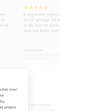
aat.
Ik zag enorm tegen de bovenooglid correctie op, m
 je
ervoor gezorgd dat ik heel ontspannen was tijdens
l blij
zo blij met het eindresultaat , nog mooier dan ik 
daar wat Botox laten zetten. Ik ben super tevreden 
Yvonne Kooi
Blooming Plastische Chirurgie
12 juli 2021 15:03
cties voor
 we
ia,
el staan de laagste prijzen
et andere