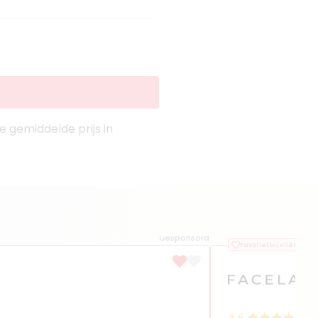
 gemiddelde prijs in
Gesponsord
Favoriet bij cliënten
(
9