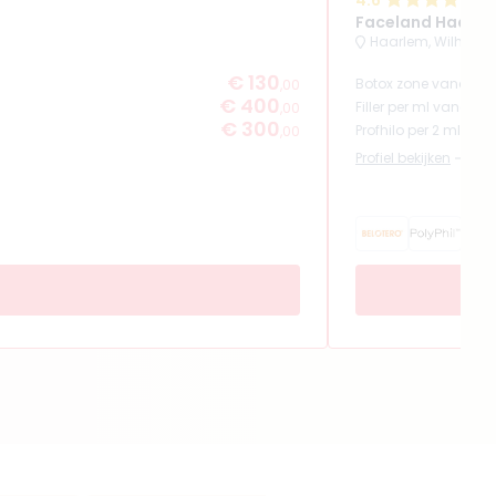
4.6
Faceland Haarle
Haarlem, Wilhelmi
€ 130
Botox zone vanaf
,00
€ 400
Filler per ml vanaf
,00
€ 300
Profhilo per 2 ml van
,00
Profiel bekijken