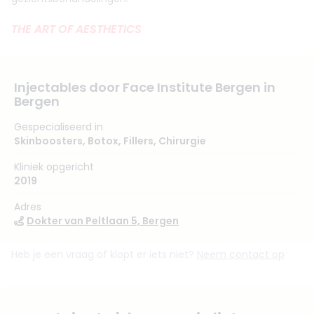
THE ART OF AESTHETICS
Injectables door Face Institute Bergen in
Bergen
Gespecialiseerd in
Skinboosters
,
Botox
,
Fillers
,
Chirurgie
Kliniek opgericht
2019
Adres
Dokter van Peltlaan 5, Bergen
Heb je een vraag of klopt er iets niet?
Neem contact op