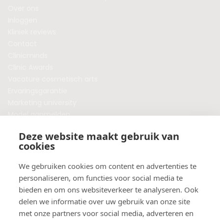
Over ons
Inloggen
Kliniek reviews
Contact
Clinicminds
Clinic Awards
Vacature cosmetisch arts
Ervaringsgarantie
Marketing university
Model aanmelden
Plaats een blog
Deze website maakt gebruik van
Algemene voorwaarden
cookies
Privacybeleid
Veelgestelde vragen
We gebruiken cookies om content en advertenties te
personaliseren, om functies voor social media te
Botox behandeling in jouw regio?
bieden en om ons websiteverkeer te analyseren. Ook
Vergelijk klinieken per provincie
delen we informatie over uw gebruik van onze site
Botox Amsterdam
met onze partners voor social media, adverteren en