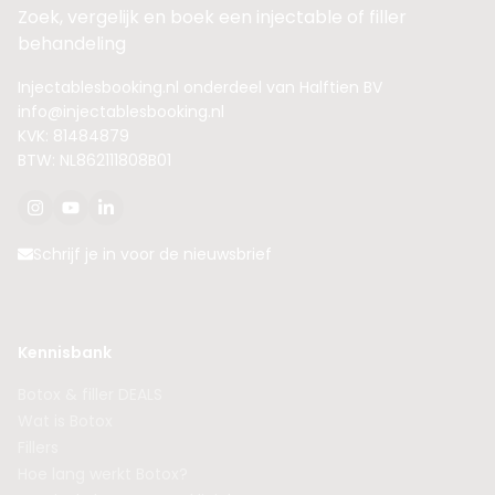
Zoek, vergelijk en boek een injectable of filler
behandeling
Injectablesbooking.nl onderdeel van Halftien BV
info@injectablesbooking.nl
KVK: 81484879
BTW: NL862111808B01
Schrijf je in voor de nieuwsbrief
Kennisbank
Botox & filler DEALS
Wat is Botox
Fillers
Hoe lang werkt Botox?