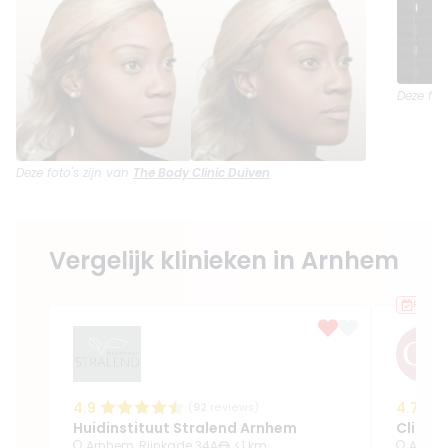
Deze fot
Deze foto's zijn van
The Body Clinic Duiven
Vergelijk klinieken in Arnhem
Recent
4.9
4.7
(
92
reviews)
Huidinstituut Stralend Arnhem
Clinic
Arnhem, Rijnkade 34A
<1 km
Arnhem