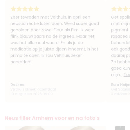
Zeer tevreden met Velthuis. In april een
Get spoi
neuscorrectie laten doen. Werd super goed
met mijn 
geholpen door zowel Fleur als Pim. Ik werd
pigment v
flink blauw/paars na de ingreep. Maar het
rosacea o
was het allemaal waard. En als je de
behandel
medicatie op je juiste tijden inneemt, is het
ook goed 
prima te doen. Ik zou Velthuis zeker
daarbij 
aanraden!
Ze hebbe
goed kun
mijn...
To
Desiree
Esra Heij
Velthuis kliniek Rozendaal
Get Spoil
19 augustus 2025 09:09
3 oktober 2
Neus filler Arnhem voor en na foto's