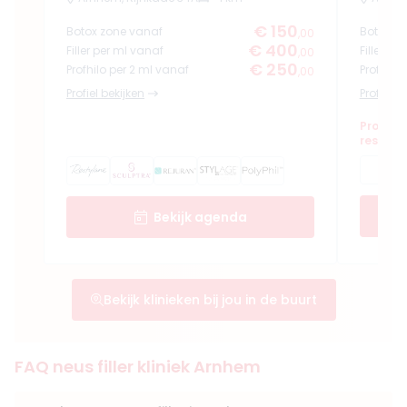
€ 150
Botox zone vanaf
Botox z
,00
€ 400
Filler per ml vanaf
Filler pe
,00
€ 250
Profhilo per 2 ml vanaf
Profhilo
,00
Profiel bekijken
Profiel b
Professi
resulta
Bekijk agenda
Bekijk klinieken bij jou in de buurt
FAQ neus filler kliniek Arnhem