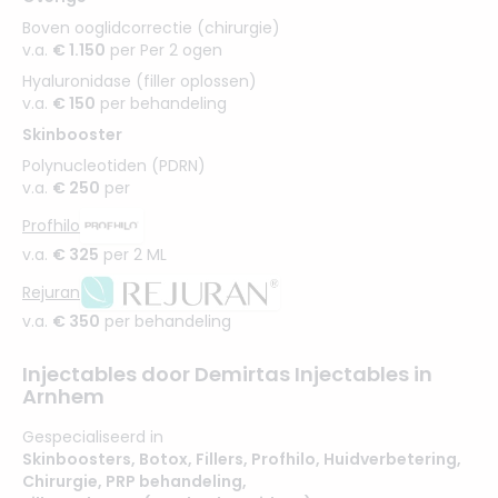
Boven ooglidcorrectie (chirurgie)
v.a.
€ 1.150
per Per 2 ogen
Hyaluronidase (filler oplossen)
v.a.
€ 150
per behandeling
Skinbooster
Polynucleotiden (PDRN)
v.a.
€ 250
per
Profhilo
v.a.
€ 325
per 2 ML
Rejuran
v.a.
€ 350
per behandeling
Injectables door Demirtas Injectables in
Arnhem
Gespecialiseerd in
Skinboosters
,
Botox
,
Fillers
,
Profhilo
,
Huidverbetering
,
Chirurgie
,
PRP behandeling
,