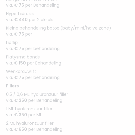
v.a.
€ 75
per Behandeling
Hyperhidrosis
v.a.
€ 440
per 2 oksels
Kleine behandeling botox (baby/mini/halve zone)
v.a.
€ 75
per
Lipflip
v.a.
€ 75
per behandeling
Platysma bands
v.a.
€ 150
per Behandeling
Wenkbrauwlift
v.a.
€ 75
per behandeling
Fillers
0,5 / 0,6 ML hyaluronzuur filler
v.a.
€ 250
per Behandeling
1 ML hyaluronzuur filler
v.a.
€ 350
per ML
2 ML hyaluronzuur filler
v.a.
€ 650
per Behandeling