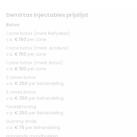
Demirtas Injectables prijslijst
Botox
1 zone botox (merk Relfydess)
v.a.
€ 150
per Zone
1 zone botox (merk: Azzalure)
v.a.
€ 150
per zone
1 zone botox (merk: Botox)
v.a.
€ 150
per zone
2 zones botox
v.a.
€ 250
per behandeling
3 zones botox
v.a.
€ 350
per behandeling
Faceslimming
v.a.
€ 250
per Behandeling
Gummy Smile
v.a.
€ 75
per Behandeling
Hangende mondhoeken