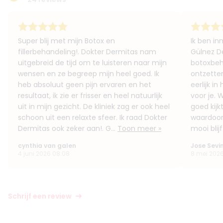
Super blij met mijn Botox en
Ik ben in
fillerbehandeling!. Dokter Dermitas nam
Gülnez D
uitgebreid de tijd om te luisteren naar mijn
botoxbeh
wensen en ze begreep mijn heel goed. Ik
ontzetten
heb absoluut geen pijn ervaren en het
eerlijk i
resultaat, ik zie er frisser en heel natuurlijk
voor je. 
uit in mijn gezicht. De kliniek zag er ook heel
goed kijk
schoon uit een relaxte sfeer. Ik raad Dokter
waardoor 
Dermitas ook zeker aan!. G...
Toon meer »
mooi blijf
cynthia van galen
Jose Sevi
4 juni 2026 08:08
8 mei 2026
Schrijf een review