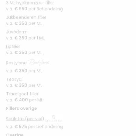
3 ML hyaluronzuur filler
v.a.
€ 950
per Behandeling
Jukbeenderen filler
v.a.
€ 350
per ML
Juvéderm
v.a.
€ 350
per 1 ML
Lipfiller
v.a.
€ 350
per ML
Restylane
v.a.
€ 350
per ML
Teosyal
v.a.
€ 350
per ML
Traangoot filler
v.a.
€ 400
per ML
Fillers overige
Sculptra (per vial)
v.a.
€ 575
per behandeling
Overige