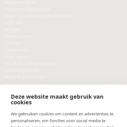
Registreer kliniek
Registreer behandelaar
Video Tutorial Arts en kliniek profiel
Over ons
Inloggen
Kliniek reviews
Contact
Clinicminds
Clinic Awards
Vacature cosmetisch arts
Ervaringsgarantie
Marketing university
Model aanmelden
Plaats een blog
Deze website maakt gebruik van
Algemene voorwaarden
cookies
Privacybeleid
Veelgestelde vragen
We gebruiken cookies om content en advertenties te
personaliseren, om functies voor social media te
Botox behandeling in jouw regio?