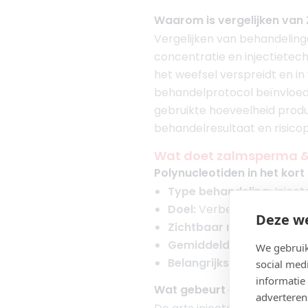
Waarom is vergelijken van
Vergelijken van behandeling
concentratie en injectietech
het weefsel verspreidt en i
behandelprotocol beïnvloeden
gebruikte hoeveelheid product
behandelresultaat en risicop
Wat doet zalmsperma & 
Polynucleotiden in het kort
Type behandeling:
Inject
Doel:
Verbeteren van huid
Deze we
Zichtbaar resultaat:
Ja, g
Gemiddelde duur:
30 min
We gebruik
Belangrijkste succesfact
social med
informatie
Wat gebeurt er tijdens de 
adverteren