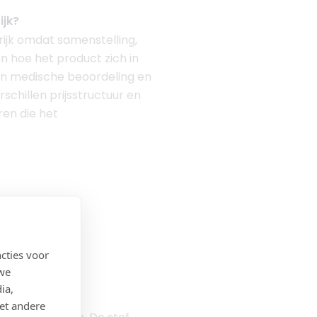
ijk?
ijk omdat samenstelling,
n hoe het product zich in
 in medische beoordeling en
schillen prijsstructuur en
ren die het
cties voor
 we
ia,
et andere