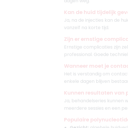
dagen weg.
Kan de huid tijdelijk g
Ja, na de injecties kan de hu
vanzelf na korte tijd.
Zijn er ernstige complic
Ernstige complicaties zijn 
professional. Goede techniek
Wanneer moet je contac
Het is verstandig om contact
enkele dagen blijven bestaan. 
Kunnen resultaten van 
Ja, behandelseries kunnen w
meerdere sessies en een per
Populaire polynucleoti
Gezicht:
algehele huidver