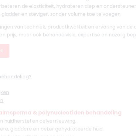
erbeteren de elasticiteit, hydrateren diep en ondersteun
r, gladder en steviger, zonder volume toe te voegen.
gen van techniek, productkwaliteit en ervaring van de art
leen prijs, maar ook behandelvisie, expertise en nazorg bepa
rt
behandeling?
jken
en
 zalmsperma & polynucleotiden behandeling
n huidherstel en celvernieuwing.
igere, gladdere en beter gehydrateerde huid.