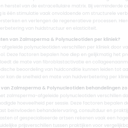
 herstel van de extracellulaire matrix. Bij verminderde c
 is één stimulatie vaak onvoldoende om structurele verb
rsterken en verlengen de regeneratieve processen. Hier
erbetering van huidstructuur en elasticiteit.
ten van Zalmsperma & Polynucleotiden per kliniek?
geleide polynucleotiden verschillen per kliniek door vari
l. Deze factoren bepalen hoe diep en gelijkmatig het pr
vloedt de mate van fibroblastactivatie en collageenaanma
medische beoordeling van huidconditie kunnen leiden tot 
r kan de snelheid en mate van huidverbetering per klinie
n van Zalmsperma & Polynucleotiden behandelingen zo
et zalmsperma-afgeleide polynucleotiden verschillen doo
odigde hoeveelheid per sessie. Deze factoren bepalen d
st beïnvloeden behandelervaring, consultduur en praktijk
lasten of gespecialiseerde artsen rekenen vaak een hoge
delijke prijsverschillen tussen praktijken voor vergelijkba