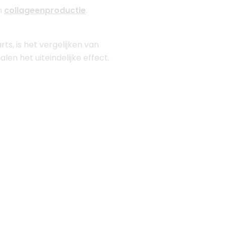
en
collageenproductie
.
s, is het vergelijken van
len het uiteindelijke effect.