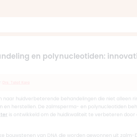
eling en polynucleotiden: innovati
r:
Drs. Talat Kara
naar huidverbeterende behandelingen die niet alleen ri
en en herstellen. De zalmsperma- en polynucleotiden be
ter
is ontwikkeld om de huidkwaliteit te verbeteren door
lijke bouwstenen van DNA die worden gewonnen uit zalm-D