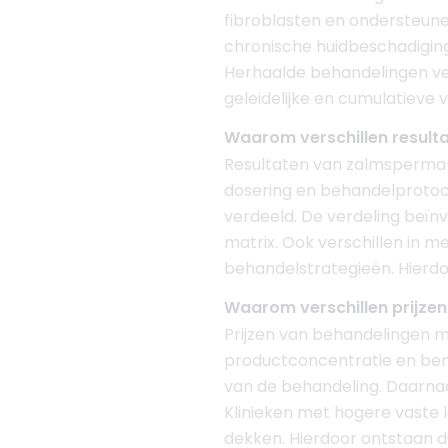
fibroblasten en ondersteunen
chronische huidbeschadiging
Herhaalde behandelingen ve
geleidelijke en cumulatieve v
Waarom verschillen resulta
Resultaten van zalmsperma-af
dosering en behandelprotoco
verdeeld. De verdeling beïn
matrix. Ook verschillen in 
behandelstrategieën. Hierdoo
Waarom verschillen prijze
Prijzen van behandelingen m
productconcentratie en ben
van de behandeling. Daarnaa
Klinieken met hogere vaste 
dekken. Hierdoor ontstaan dui