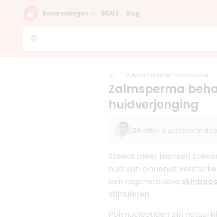
Behandelingen
DEALS
Blog
Home
Polynucleotiden Skinbooster
Zalmsperma behand
huidverjonging
Dit artikel is geschreven doo
Steeds meer mensen zoeken 
huid van binnenuit versterk
een regeneratieve
skinboos
stimuleren.
Polynucleotiden zijn natuur