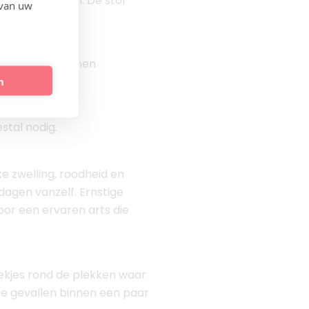
ecifieke punten. De stof
 van uw
g en ondersteunen
n
stal nodig.
ke zwelling, roodheid en
dagen vanzelf. Ernstige
or een ervaren arts die
lekjes rond de plekken waar
ste gevallen binnen een paar