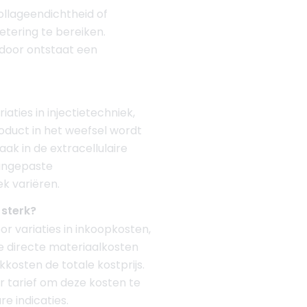
ollageendichtheid of
etering te bereiken.
door ontstaat een
aties in injectietechniek,
oduct in het weefsel wordt
ak in de extracellulaire
aangepaste
k variëren.
 sterk?
r variaties in inkoopkosten,
e directe materiaalkosten
kosten de totale kostprijs.
r tarief om deze kosten te
re indicaties.