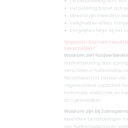
De behandeling richt zich 
Verbetering bouwt zich ge
Meestal zijn meerdere ses
Veiligheid en effect hange
Vergelijken helpt bij het
Waarom kunnen resultat
verschillen?
Waarom ziet huidverbeteri
Huidverbetering door zalmsp
verschillen in huidconditie, 
fibroblasten tot herstel va
regeneratieve capaciteit hog
hydratatie, elasticiteit en h
zich geleidelijker.
Waarom zijn bij Zalmsper
Meerdere behandelingen met
van huidveroudering en weefs