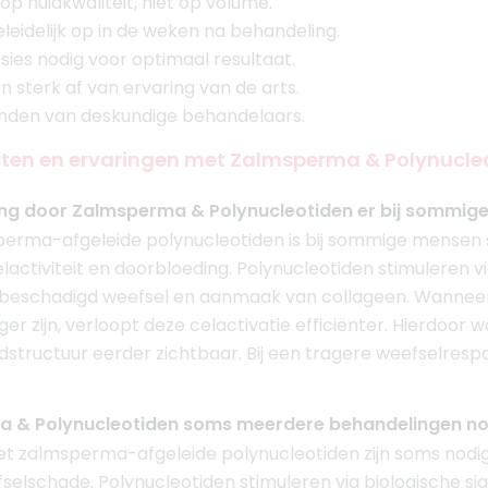
op huidkwaliteit, niet op volume.
leidelijk op in de weken na behandeling.
sies nodig voor optimaal resultaat.
n sterk af van ervaring van de arts.
 vinden van deskundige behandelaars.
en en ervaringen met Zalmsperma & Polynucleo
ng door Zalmsperma & Polynucleotiden er bij sommige 
erma-afgeleide polynucleotiden is bij sommige mensen s
celactiviteit en doorbloeding. Polynucleotiden stimuleren v
n beschadigd weefsel en aanmaak van collageen. Wanneer
er zijn, verloopt deze celactivatie efficiënter. Hierdoor 
uidstructuur eerder zichtbaar. Bij een tragere weefselresp
ma & Polynucleotiden soms meerdere behandelingen n
 zalmsperma-afgeleide polynucleotiden zijn soms nodig 
elschade. Polynucleotiden stimuleren via biologische sig