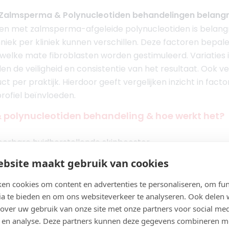
 Zalmsperma & Polynucleotiden behandelingen belangr
en met zalmsperma-afgeleide polynucleotiden is belangr
niek per kliniek kunnen verschillen. Deze factoren bepale
n welke mate fibroblasten worden gestimuleerd. Variaties
 de veiligheid en consistentie van het resultaat. Ook ver
 per praktijk. Hierdoor geeft vergelijken inzicht in facto
rofiel beïnvloeden.
polynucleotiden behandeling & hoe werkt het?
eerbare huidherstellende skinbooster
kwaliteit en celregeneratie
bsite maakt gebruik van cookies
eleidelijk
uten
en cookies om content en advertenties te personaliseren, om fun
or:
Ervaring van de arts
ia te bieden en om ons websiteverkeer te analyseren. Ook delen
 over uw gebruik van onze site met onze partners voor social med
Polynucleotiden behandeling?
 en analyse. Deze partners kunnen deze gegevens combineren m