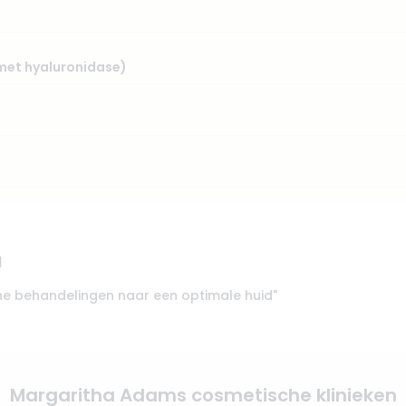
(met hyaluronidase)
l
ne behandelingen naar een optimale huid"
Margaritha Adams cosmetische klinieken