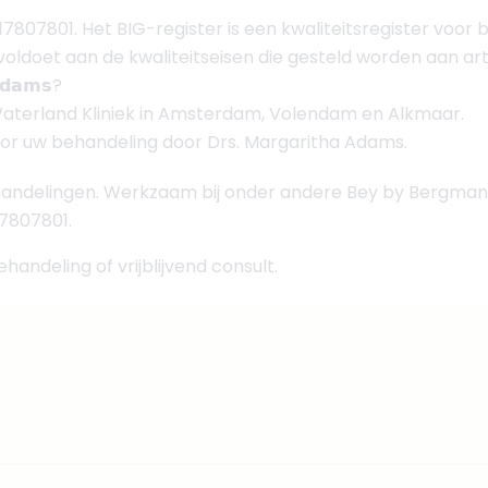
807801. Het BIG-register is een kwaliteitsregister voo
s voldoet aan de kwaliteitseisen die gesteld worden aan a
 𝗔𝗱𝗮𝗺𝘀?
Waterland Kliniek in Amsterdam, Volendam en Alkmaar.
oor uw behandeling door Drs. Margaritha Adams.
handelingen. Werkzaam bij onder andere Bey by Bergman 
7807801.
andeling of vrijblijvend consult.