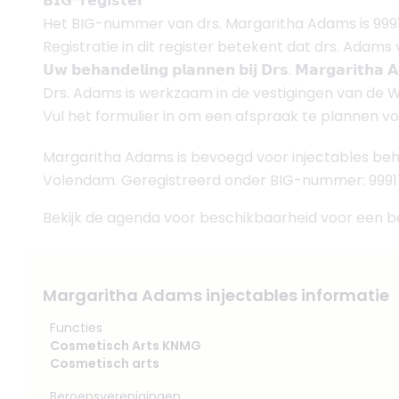
𝗕𝗜𝗚-𝗿𝗲𝗴𝗶𝘀𝘁𝗲𝗿
Het BIG-nummer van drs. Margaritha Adams is 99917
Registratie in dit register betekent dat drs. Adam
𝗨𝘄 𝗯𝗲𝗵𝗮𝗻𝗱𝗲𝗹𝗶𝗻𝗴 𝗽𝗹𝗮𝗻𝗻𝗲𝗻 𝗯𝗶𝗷 𝗗𝗿𝘀. 𝗠𝗮𝗿𝗴𝗮𝗿𝗶𝘁𝗵𝗮
Drs. Adams is werkzaam in de vestigingen van de 
Vul het formulier in om een afspraak te plannen v
Margaritha Adams is bevoegd voor injectables be
Volendam. Geregistreerd onder BIG-nummer: 9991
Bekijk de agenda voor beschikbaarheid voor een beh
Margaritha Adams injectables informatie
Functies
Cosmetisch Arts KNMG
Cosmetisch arts
Beroepsverenigingen