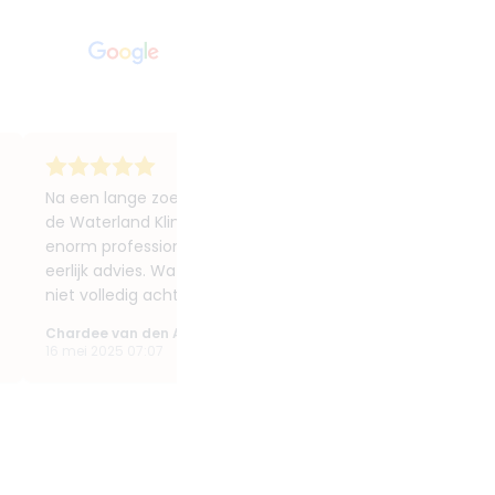
Na een lange zoektocht ben ik in 2022 terechtgekomen b
de Waterland Kliniek in Volendam voor Botox behandelinge
enorm professioneel en deskundig. Ze neemt de tijd, luiste
eerlijk advies. Wat ik vooral waardeer is dat ze nooit iets 
niet volledig achter staat. Als pers...
Toon meer »
Chardee van den Akker
16 mei 2025 07:07