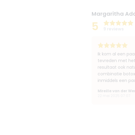
Margaritha Ad
5
9 reviews
Ik kom al een paar
tevreden met het
resultaat ook natu
combinatie botox 
inmiddels een pa
Mireille van der We
22 mei 2025 07:07