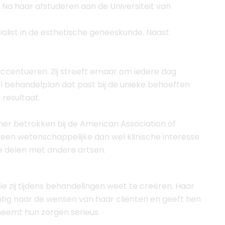
 Na haar afstuderen aan de Universiteit van
cialist in de esthetische geneeskunde. Naast
ccentueren. Zij streeft ernaar om iedere dag
el behandelplan dat past bij de unieke behoeften
 resultaat.
iner betrokken bij de American Association of
 een wetenschappelijke dan wel klinische interesse
e delen met andere artsen.
e zij tijdens behandelingen weet te creëren. Haar
htig naar de wensen van haar cliënten en geeft hen
n neemt hun zorgen serieus.