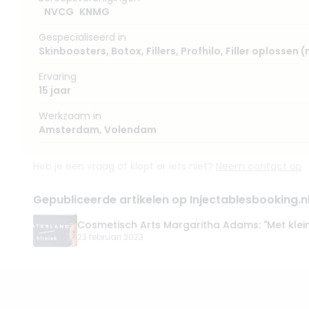
NVCG
KNMG
Gespecialiseerd in
Skinboosters
,
Botox
,
Fillers
,
Profhilo
,
Filler oplossen 
Ervaring
15 jaar
Werkzaam in
Amsterdam
,
Volendam
Heb je een vraag of klopt er iets niet?
Neem contact op
Gepubliceerde artikelen op Injectablesbooking.n
Cosmetisch Arts Margaritha Adams: "Met klei
23 februari 2023