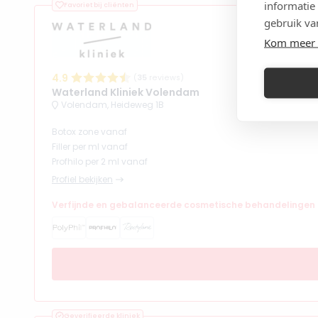
informatie
Favoriet bij cliënten
gebruik va
Kom meer 
4.9
(
35
reviews)
Waterland Kliniek Volendam
Volendam, Heideweg 1B
Botox zone vanaf
Filler per ml vanaf
Profhilo per 2 ml vanaf
Profiel bekijken
Verfijnde en gebalanceerde cosmetische behandelingen
Geverifieerde kliniek