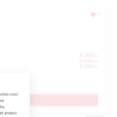
€ 205
,00
€ 500
,00
€ 350
,00
cties voor
 we
ia,
et andere
Gesponsord