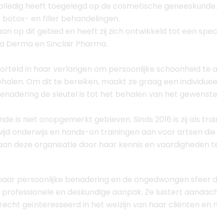
volledig heeft toegelegd op de cosmetische geneeskunde.
 botox- en filler behandelingen.
aan op dit gebied en heeft zij zich ontwikkeld tot een spe
bsa Derma en Sinclair Pharma.
teld in haar verlangen om persoonlijke schoonheid te a
ehalen. Om dit te bereiken, maakt ze graag een individue
 benadering de sleutel is tot het behalen van het gewenste
e is niet onopgemerkt gebleven. Sinds 2016 is zij als tra
ijd onderwijs en hands-on trainingen aan voor artsen die
aan deze organisatie door haar kennis en vaardigheden t
 haar persoonlijke benadering en de ongedwongen sfeer di
professionele en deskundige aanpak. Ze luistert aandac
s oprecht geïnteresseerd in het welzijn van haar cliënten e