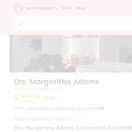
Behandelingen
DEALS
Blog
Drs. Margaritha Adams
BIG-nummer
:
99917807801
5
9 reviews
Deze behandelaar biedt Ervaringsgarantie
Visie van Drs. Adams
𝗗𝗿𝘀. 𝗠𝗮𝗿𝗴𝗮𝗿𝗶𝘁𝗵𝗮 𝗔𝗱𝗮𝗺𝘀, 𝗖𝗼𝘀𝗺𝗲𝘁𝗶𝘀𝗰𝗵 𝗔𝗿𝘁𝘀 𝗞𝗡