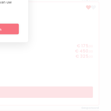
 van uw
n
€ 175
,00
€ 450
,00
€ 325
,00
Gesponsord