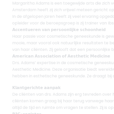
Margaritha Adams is een toegewijde arts die zich 
Amsterdam heeft zij zich vrijwel meteen gericht op
In de afgelopen jaren heeft zij veel ervaring opged
opleider voor de beroepsgroep is zij trainer van I
𝗔𝗰𝗰𝗲𝗻𝘁𝘂𝗲𝗿𝗲𝗻 𝘃𝗮𝗻 𝗽𝗲𝗿𝘀𝗼𝗼𝗻𝗹𝗶𝗷𝗸𝗲 𝘀𝗰𝗵𝗼𝗼𝗻𝗵𝗲𝗶𝗱
Haar passie voor cosmetische geneeskunde is gewor
mooie, maar vooral ook natuurlijke resultaten te b
van haar cliënten. Zij gelooft dat een persoonlijke
𝗔𝗺𝗲𝗿𝗶𝗰𝗮𝗻 𝗔𝘀𝘀𝗼𝗰𝗶𝗮𝘁𝗶𝗼𝗻 𝗼𝗳 𝗔𝗲𝘀𝘁𝗵𝗲𝘁𝗶𝗰 𝗠𝗲𝗱𝗶𝗰𝗶𝗻𝗲
Drs. Adams’ expertise in de cosmetische geneeskund
Aesthetic Medicine. Deze organisatie biedt wereldw
hebben in esthetische geneeskunde. Ze draagt bij 
𝗞𝗹𝗮𝗻𝘁𝗴𝗲𝗿𝗶𝗰𝗵𝘁𝗲 𝗮𝗮𝗻𝗽𝗮𝗸
De cliënten van drs. Adams zijn erg tevreden over
cliënten komen graag bij haar terug vanwege haar 
altijd de tijd en ruimte om vragen te stellen. Zij i