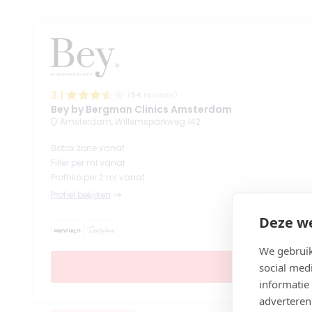
3.1
(
54
reviews)
Bey by Bergman Clinics Amsterdam
Amsterdam, Willemsparkweg 142
Botox zone vanaf
Filler per ml vanaf
Profhilo per 2 ml vanaf
Profiel bekijken
Deze we
We gebruik
social med
informatie
adverteren