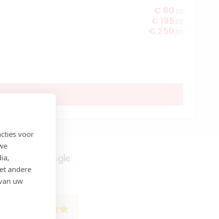
€ 80
,00
€ 195
,00
€ 250
,00
cties voor
 we
ia,
et andere
 van uw