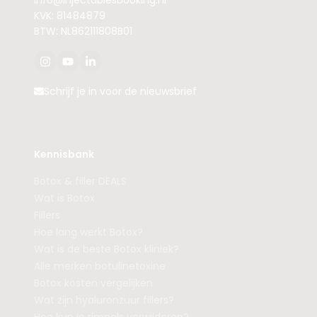
info@injectablesbooking.nl
KVK: 81484879
BTW: NL862111808B01
Schrijf je in voor de nieuwsbrief
Kennisbank
Botox & filler DEALS
Wat is Botox
Fillers
Hoe lang werkt Botox?
Wat is de beste Botox kliniek?
Alle merken botulinetoxine
Botox kosten vergelijken
Wat zijn hyaluronzuur fillers?