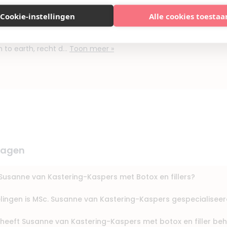
ijne ervaring gehad bij Susanne van Kasmetics! Eerder heb ik wel
andeling bij een andere kliniek gehad, maar daar voelde alles
Cookie-instellingen
Alle cookies toestaa
p het oog te perfect' aan dat ik me er juist niet op mijn gemak
ne was dat totaal anders; Ik voelde me direct op mijn gemak. Ze
 to earth, recht d...
Toon meer »
ragen
Susanne van Kastering-Kaspers met Botox en fillers?
lingen is MSc. Susanne van Kastering-Kaspers gespecialisee
 heeft Susanne van Kastering-Kaspers met botox en filler be