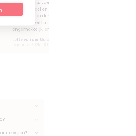
Bij Kasmetics voel je je meteen welkom! Susanne is niet a
professioneel en eerlijk, maar ook enorm prettig in de o
n
tijd voor je en denkt met je mee, wat zo fijn is. Het is duide
ervaring heeft, maar ook oprecht betrokken is. Het voelt 
ongemakkelijk, en ik waardeer haar eerlijk...
Toon meer »
Lotte van der Sluis
15 januari 2025 09:09
rd?
handelingen?