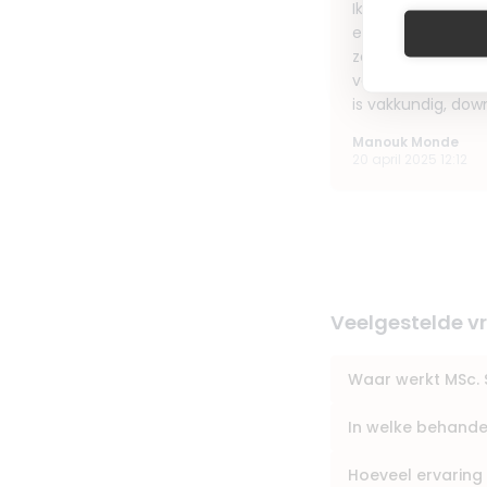
Ik heb een hele f
eens een botoxbeh
zó 'volmaakt en o
voelde. Bij Susan
is vakkundig, down
Manouk Monde
20 april 2025 12:12
Veelgestelde v
Waar werkt MSc. 
In welke behande
Hoeveel ervaring