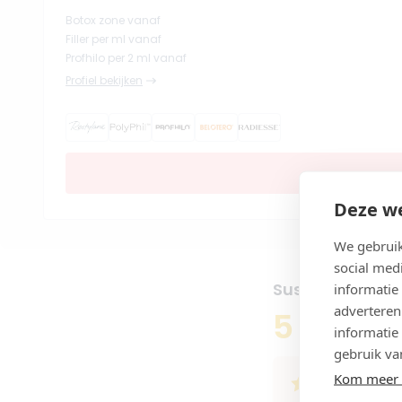
Botox zone vanaf
Filler per ml vanaf
Profhilo per 2 ml vanaf
Profiel bekijken
Deze we
We gebruik
social med
Susanne van Ka
informatie
adverteren
5
informatie
13 reviews
gebruik va
Kom meer 