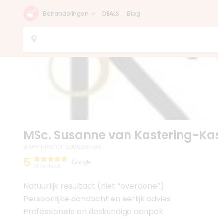
Behandelingen
DEALS
Blog
MSc. Susanne van Kastering-Ka
BIG-nummer
:
29062891881
5
13 reviews
Natuurlijk resultaat (niet “overdone”)
Persoonlijke aandacht en eerlijk advies
Professionele en deskundige aanpak