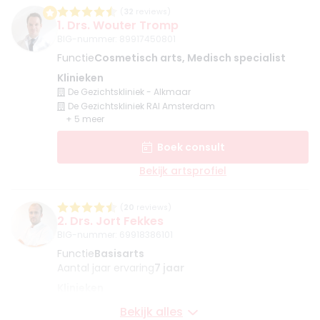
(
32
reviews)
1. Drs. Wouter Tromp
BIG-nummer
:
89917450801
Functie
Cosmetisch arts, Medisch specialist
Klinieken
De Gezichtskliniek - Alkmaar
De Gezichtskliniek RAI Amsterdam
+ 5 meer
Boek consult
Bekijk artsprofiel
(
20
reviews)
2. Drs. Jort Fekkes
BIG-nummer
:
69918386101
Functie
Basisarts
Aantal jaar ervaring
7 jaar
Klinieken
Faceland Alkmaar
Bekijk alles
Faceland Amsterdam Schiphol