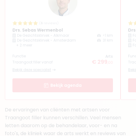
4. Drs. Donna Limbeek
BIG-nummer
:
99934408001
Functie
Basisarts
Aantal jaar ervaring
3 jaar
(
6
reviews)
Drs. Sebas Wermenbol
Drs
Klinieken
De Gezichtskliniek - Alkmaar
<1 km
F
Faceland Alkmaar
De Gezichtskliniek - Amsterdam
31 km
F
Faceland Haarlem
+ 2 meer
F
Faceland Almere
Functie
Func
Arts
€ 299
Boek consult
Traangoot filler vanaf
Traa
,00
Bekijk deze specialist
Beki
Bekijk artsprofiel
Bekijk agenda
(
6
reviews)
5. Drs. Sebas Wermenbol
BIG-nummer
:
89928141801
Functie
Arts
De ervaringen van cliënten met artsen voor
Aantal jaar ervaring
2 jaar
Traangoot filler kunnen verschillen. Veel mensen
Klinieken
letten daarom op de behandelaar, voor- en na
De Gezichtskliniek - Alkmaar
foto's, de kliniek waar de arts werkt en reviews van
De Gezichtskliniek - Amsterdam