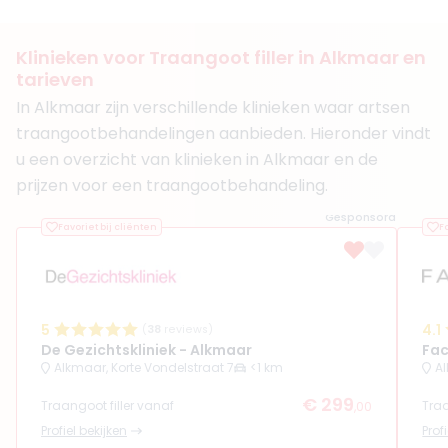
Functie
Cosmetisch Verpleegkundige
Aantal jaar ervaring
1 jaar
Klinieken voor Traangoot filler in Alkmaar en
Klinieken
tarieven
Faceland Alkmaar
Faceland Amsterdam Overtoom
In Alkmaar zijn verschillende klinieken waar artsen
traangootbehandelingen aanbieden. Hieronder vindt
Boek consult
u een overzicht van klinieken in Alkmaar en de
Bekijk artsprofiel
prijzen voor een traangootbehandeling.
Gesponsord
Favoriet bij cliënten
F
(
14
reviews)
8. Drs. Ehsan Ayubi
BIG-nummer
:
99921907901
Functie
Cosmetisch arts
Aantal jaar ervaring
6 jaar
5
4.1
(
38
reviews)
Klinieken
De Gezichtskliniek - Alkmaar
Fac
The Swan Beauty Center
Alkmaar, Korte Vondelstraat 7
<1 km
Al
Oran Aesthetics
€ 299
Traangoot filler vanaf
Traa
,00
Boek consult
Profiel bekijken
Prof