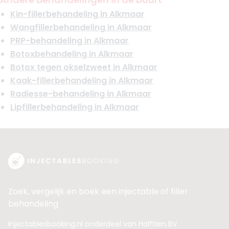
Klinieken
The Swan Beauty Center
Kin-fillerbehandeling in Alkmaar
Dr. Horati
Wangfillerbehandeling in Alkmaar
PRP-behandeling in Alkmaar
Boek consult
Botoxbehandeling in Alkmaar
Bekijk artsprofiel
Botox tegen okselzweet in Alkmaar
Kaak-fillerbehandeling in Alkmaar
Radiesse-behandeling in Alkmaar
Lipfillerbehandeling in Alkmaar
Zoek, vergelijk en boek een injectable of filler
behandeling
Injectablesbooking.nl onderdeel van Halftien BV