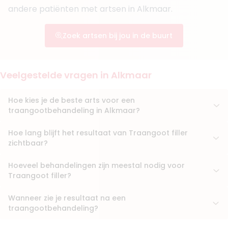
+ 2 meer
andere patiënten met artsen in Alkmaar.
Boek consult
Zoek artsen bij jou in de buurt
Bekijk artsprofiel
6. Drs. Ocan Cakir
Veelgestelde vragen in Alkmaar
BIG-nummer
:
39933909501
Functie
Basisarts
Hoe kies je de beste arts voor een
Aantal jaar ervaring
3 jaar
traangootbehandeling in Alkmaar?
Klinieken
Faceland Alkmaar
Hoe lang blijft het resultaat van Traangoot filler
Faceland Amersfoort
zichtbaar?
Faceland Den Bosch
Hoeveel behandelingen zijn meestal nodig voor
Boek consult
Traangoot filler?
Bekijk artsprofiel
Wanneer zie je resultaat na een
traangootbehandeling?
7. BSc. Manon Holman
BIG-nummer
:
79930624330