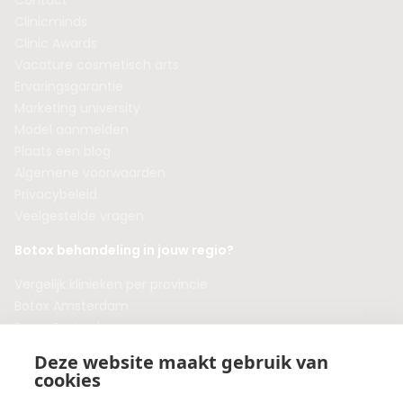
Contact
Clinicminds
Clinic Awards
Vacature cosmetisch arts
Ervaringsgarantie
Marketing university
Model aanmelden
Plaats een blog
Algemene voorwaarden
Privacybeleid
Veelgestelde vragen
Botox behandeling in jouw regio?
Vergelijk klinieken per provincie
Botox Amsterdam
Botox Rotterdam
Botox Utrecht
Deze website maakt gebruik van
Botox Eindhoven
cookies
Botox Purmerend