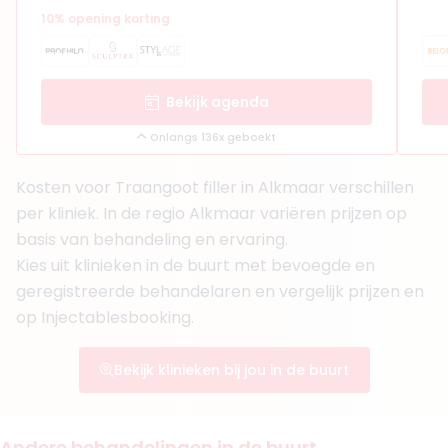
Bekijk artsprofiel
10% opening korting
(
3
reviews)
9. Drs. Rahik Ahmed
BIG-nummer
:
29923907401
Bekijk agenda
Functie
Basisarts
Onlangs 136x geboekt
Klinieken
Glam Injectables
Kosten voor Traangoot filler in Alkmaar verschillen
Amsterdam Skin Clinic
DA Clinic
per kliniek. In de regio Alkmaar variëren prijzen op
basis van behandeling en ervaring.
Boek consult
Kies uit klinieken in de buurt met bevoegde en
Bekijk artsprofiel
geregistreerde behandelaren en vergelijk prijzen en
op Injectablesbooking.
(
3
reviews)
10. Drs. Hamed Horati
Bekijk klinieken bij jou in de buurt
BIG-nummer
:
49919640301
Functie
Huisarts, Arts
Aantal jaar ervaring
5 jaar
Andere behandelingen in de buurt