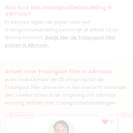
Faceland Barendrecht
Wat kost een traangootbehandeling in
Alkmaar?
Boek consult
In Alkmaar liggen de prijzen voor een
Bekijk artsprofiel
traangootbehandeling behoorlijk uit elkaar bij de
diverse klinieken.
Bekijk hier de Traangoot filler
(
18
reviews)
prijzen in Alkmaar.
3. Drs. Rik Neetens
BIG-nummer
:
19923894001
Functie
Basisarts
Aantal jaar ervaring
5 jaar
Artsen voor Traangoot filler in Alkmaar
Klinieken
In en rond Alkmaar zijn 20 artsen actief die
Faceland Alkmaar
Traangoot filler uitvoeren. In het overzicht hieronder
Faceland Haarlem
Faceland Capelle aan den IJssel
ziet u welke artsen in de omgeving van Alkmaar
ervaring hebben met traangootbehandelingen.
Boek consult
Bekijk artsprofiel
Vaak geboekt
Vaak
(
8
reviews)