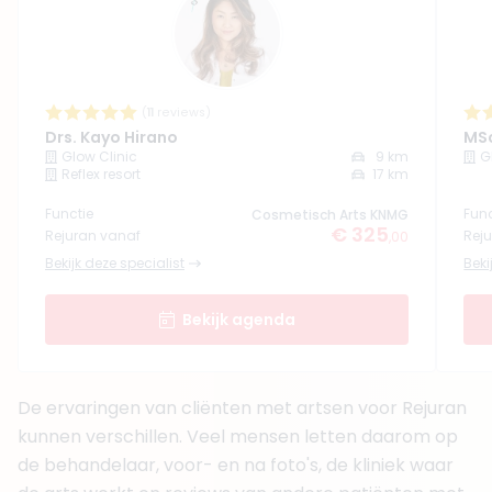
(
5
reviews)
4. MSc. Martine Van der Aa
BIG-nummer
:
79060291930
Functie
Verpleegkundige
Aantal jaar ervaring
13 jaar
(
11
reviews)
Klinieken
Drs. Kayo Hirano
MSc
Glow Clinic
Glow Clinic
9 km
G
Reflex resort
17 km
Boek consult
Functie
Func
Cosmetisch Arts KNMG
Bekijk artsprofiel
€ 325
Rejuran vanaf
Rej
,00
Bekijk deze specialist
Beki
(
3
reviews)
5. Drs. Vicdan Köse
Bekijk agenda
BIG-nummer
:
29063479901
Functie
Cosmetisch Arts KNMG, Cosmetisch arts
Aantal jaar ervaring
10 jaar
De ervaringen van cliënten met artsen voor Rejuran
Klinieken
Medica Estetica Breda
kunnen verschillen. Veel mensen letten daarom op
Medica Estetica Rotterdam
de behandelaar, voor- en na foto's, de kliniek waar
+ 2 meer