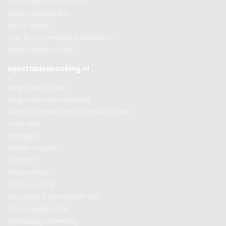
Wat is een zone Botox
Spierontspanners
Botox lippen
Top 10 cosmetische klinieken
Aanmelden model
Injectablesbooking.nl
Registreer kliniek
Registreer behandelaar
Video Tutorial Arts en kliniek profiel
Over ons
Inloggen
Kliniek reviews
Contact
Clinicminds
Clinic Awards
Vacature cosmetisch arts
Ervaringsgarantie
Marketing university