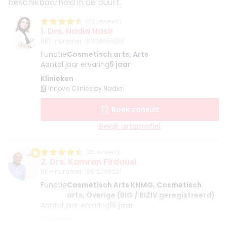
beschikbaarheid in de buurt.
(
72
reviews)
1. Drs. Nadia Nasir
BIG-nummer
:
19928455201
Functie
Cosmetisch arts, Arts
Aantal jaar ervaring
5 jaar
Klinieken
Innova Clinics by Nadia
Boek consult
Bekijk artsprofiel
(
21
reviews)
2. Drs. Kamran Firdausi
BIG-nummer
:
19912799201
Functie
Cosmetisch Arts KNMG, Cosmetisch
arts, Overige (BIG / RIZIV geregistreerd)
Aantal jaar ervaring
16 jaar
Klinieken