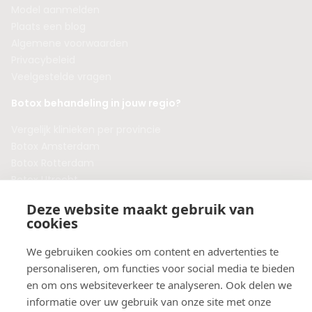
Model aanmelden
Plaats een blog
Algemene voorwaarden
Privacybeleid
Veelgestelde vragen
Botox behandeling in jouw regio?
Vergelijk klinieken per provincie
Botox Amsterdam
Botox Rotterdam
Botox Utrecht
Botox Eindhoven
Deze website maakt gebruik van
Botox Purmerend
cookies
Botox Maastricht
Botox Breda
We gebruiken cookies om content en advertenties te
Botox Nijmegen
personaliseren, om functies voor social media te bieden
Botox Zaandam
en om ons websiteverkeer te analyseren. Ook delen we
Botox Apeldoorn
informatie over uw gebruik van onze site met onze