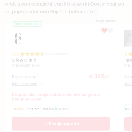
vindt u een overzicht van klinieken in Oosterhout en
de prijzen voor een Rejuran behandeling.
Gesponsord
Best beoordeeld
4.6
5
(
143
reviews)
Glow Clinic
Inn
Breda
9 km
B
€ 325
Rejuran vanaf
Rej
,00
Profiel bekijken
Prof
De specialist in injectable en huidverjongende
behandelingen
Bekijk agenda