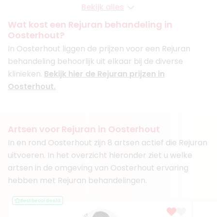
Medica Estetica Breda
Bekijk alles
Medica Estetica Rotterdam
Medica Estetica Den haag
Wat kost een Rejuran behandeling in
Oosterhout?
Boek consult
In Oosterhout liggen de prijzen voor een Rejuran
Bekijk artsprofiel
behandeling behoorlijk uit elkaar bij de diverse
klinieken.
Bekijk hier de Rejuran prijzen in
(
11
reviews)
Oosterhout.
3. Drs. Kayo Hirano
BIG-nummer
:
79917182101
Functie
Cosmetisch Arts KNMG
Aantal jaar ervaring
11 jaar
Artsen voor Rejuran in Oosterhout
Klinieken
In en rond Oosterhout zijn 8 artsen actief die Rejuran
Glow Clinic
uitvoeren. In het overzicht hieronder ziet u welke
Reflex resort
artsen in de omgeving van Oosterhout ervaring
Boek consult
hebben met Rejuran behandelingen.
Bekijk artsprofiel
Best beoordeeld