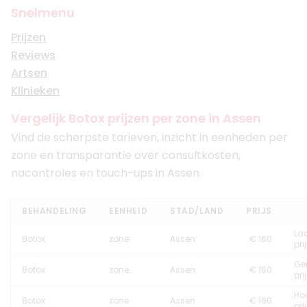
Snelmenu
Prijzen
Reviews
Artsen
Klinieken
Vergelijk Botox prijzen per zone in Assen
Vind de scherpste tarieven, inzicht in eenheden per
zone en transparantie over consultkosten,
nacontroles en touch-ups in Assen.
BEHANDELING
EENHEID
STAD/LAND
PRIJS
La
Botox
zone
Assen
€ 160
pri
Ge
Botox
zone
Assen
€ 160
pri
Ho
Botox
zone
Assen
€ 160
pri