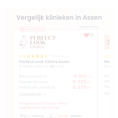
Vergelijk klinieken in Assen
Gesponsord
Recent geboekt
4.9
4.2
(
73
reviews)
Perfect Look Clinics Assen
Makz 
Assen, Vaart Z.Z. 9
<1 km
Assen,
€ 160
Botox z
Botox zone vanaf
,00
€ 325
Filler pe
Filler per ml vanaf
,00
€ 275
Profhilo
Profhilo per 2 ml vanaf
,00
Profiel b
Profiel bekijken
Dé specialist in botox, fillers,
ooglidcorrecties & huid