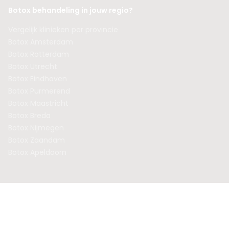
Botox behandeling in jouw regio?
Vergelijk klinieken per provincie
Botox Amsterdam
Botox Rotterdam
Botox Utrecht
Botox Eindhoven
Botox Purmerend
Botox Maastricht
Botox Breda
Botox Nijmegen
Botox Zaandam
Botox Apeldoorn