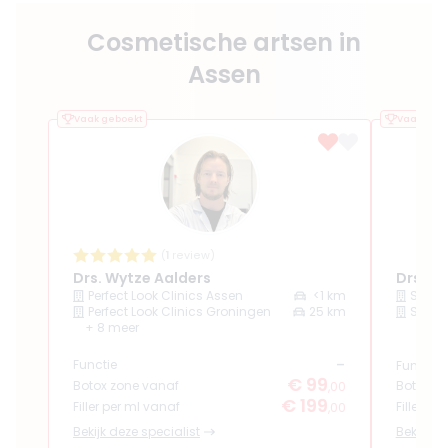
Cosmetische artsen in
Assen
Vaak geboekt
Vaak gebo
(
1
review)
Drs. Wytze Aalders
Drs. L
Perfect Look Clinics Assen
<1 km
Perfect Look Clinics Groningen
25 km
SkinS
+ 8 meer
-
Functie
Functie
€ 99
Botox zone vanaf
Botox z
,00
€ 199
Filler per ml vanaf
Filler pe
,00
Bekijk deze specialist
Bekijk de