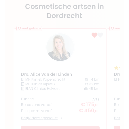
Cosmetische artsen in
Dordrecht
Vaak geboekt
Vaak gebo
Drs. Alice van der Linden
Drs. Ka
MH Kliniek Papendrecht
4 km
Facel
MH Kliniek Rijswijk
32 km
ELAN Clinics Helvoirt
45 km
Functie
Functie
Arts
€ 175
Botox zone vanaf
Botox z
,00
€ 450
Filler per ml vanaf
Filler pe
,00
Bekijk deze specialist
Bekijk de