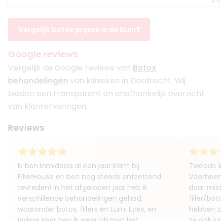
Vergelijk botox prijzen in de buurt
Google reviews
Vergelijk de Google reviews van
Botox
behandelingen
van klinieken in Dordrecht. Wij
bieden een transparant en onafhankelijk overzicht
van klantervaringen.
Reviews
Ik ben inmiddels al een jaar klant bij
Tweede ke
FillerHouse⁠ en ben nog steeds ontzettend
Voorheen 
tevreden! In het afgelopen jaar heb ik
daar mis
verschillende behandelingen gehad,
filler/bo
waaronder botox, fillers en Lumi Eyes, en
hebben z
iedere keer ben ik weer blij met het
ze ook ju