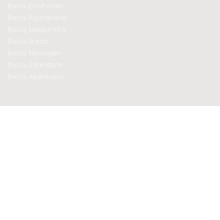
Botox Eindhoven
Botox Purmerend
Botox Maastricht
Botox Breda
Botox Nijmegen
Botox Zaandam
Botox Apeldoorn