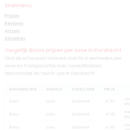
Snelmenu
Prijzen
Reviews
Artsen
Klinieken
Vergelijk Botox prijzen per zone in Dordrecht
Vind de scherpste tarieven, inzicht in eenheden per
zone en transparantie over consultkosten,
nacontroles en touch-ups in Dordrecht.
BEHANDELING
EENHEID
STAD/LAND
PRIJS
La
Botox
zone
Dordrecht
€ 100
pri
Ge
Botox
zone
Dordrecht
€ 132
pri
Ho
Botox
zone
Dordrecht
€ 190
pri