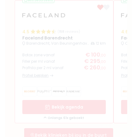
Best beoordeeld
Best b
4.5
4.6
(
158
reviews)
Faceland Barendrecht
Facela
Barendrecht, Van Beuningenhaven 1A
12 km
€ 100
Botox zone vanaf
Botox z
,00
€ 295
Filler per ml vanaf
Filler pe
,00
€ 260
Profhilo per 2 ml vanaf
Profhilo
,00
Profiel bekijken
Profiel b
Bekijk agenda
Onlangs 61x geboekt
Bekijk klinieken bij jou in de buurt