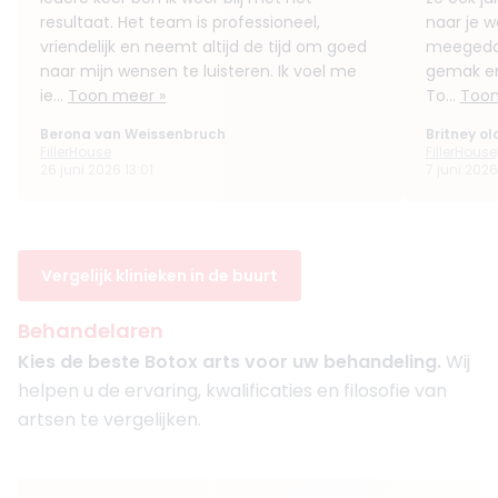
resultaat. Het team is professioneel,
naar je w
vriendelijk en neemt altijd de tijd om goed
meegedac
naar mijn wensen te luisteren. Ik voel me
gemak en
ie...
Toon meer »
To...
Toon
Berona van Weissenbruch
Britney ol
FillerHouse
FillerHouse
26 juni 2026 13:01
7 juni 202
Vergelijk klinieken in de buurt
Behandelaren
Kies de beste Botox arts voor uw behandeling.
Wij
helpen u de ervaring, kwalificaties en filosofie van
artsen te vergelijken.