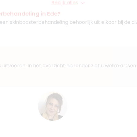
Bekijk alles
erbehandeling in Ede?
 een skinboosterbehandeling behoorlijk uit elkaar bij de di
Boek consult
Bekijk artsprofiel
a
1
rs uitvoeren. In het overzicht hieronder ziet u welke art
s, Basisarts
aar
enendaal
um
Boek consult
Bekijk artsprofiel