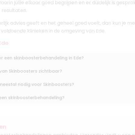
arin jullie elkaar goed begrijpen en er duidelijk is gespr
1
 resultaten.
ts KNMG, Cosmetisch arts
aar
eerlijk advies geeft en het geheel goed voelt, dan kun je
n voldoende klinieken in de omgeving van Ede.
Ede
Boek consult
oor een skinboosterbehandeling in Ede?
Bekijk artsprofiel
t van Skinboosters zichtbaar?
n Boogaard - Okatan
meestal nodig voor Skinboosters?
1
s, Medisch specialist
 een skinboosterbehandeling?
aar
ven
Boek consult