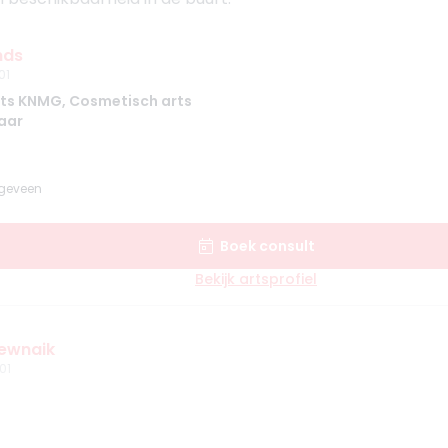
nds
01
ts KNMG, Cosmetisch arts
jaar
ogeveen
Boek consult
Bekijk artsprofiel
Sewnaik
01