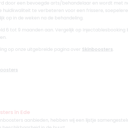
erd door een bevoegde arts/behandelaar en wordt met 
 huidkwaliteit te verbeteren voor een frissere, soepelere 
lijk op in de weken na de behandeling.
d 6 tot 9 maanden aan. Vergelijk op Injectablesbooking b
en.
ing op onze uitgebreide pagina over
Skinboosters
.
boosters
sters in Ede
nboosters aanbieden, hebben wij een lijstje samengesteld
n beschikbaarheid in de buurt.