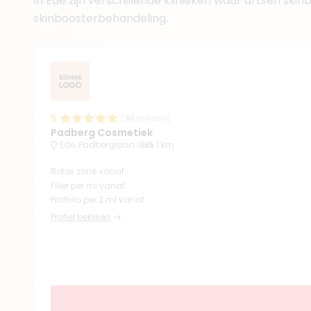
In Ede zijn verschillende klinieken waar artsen ski
skinboosterbehandeling.
(
14
reviews)
9. Drs. Debby Bom
BIG-nummer
:
1992756990
Functie
Cosmetisch A
Aantal jaar ervaring
3 j
5
(
30
reviews)
Padberg Cosmetiek
Klinieken
Ede, Padberglaan 18
1 km
Ultra Skin Clinic
Bey by Bergman Clini
Botox zone vanaf
+ 2 meer
Filler per ml vanaf
Profhilo per 2 ml vanaf
Profiel bekijken
(
13
reviews)
10. BSc. Elissa Pakn
BIG-nummer
:
499195343
Functie
Verpleegkund