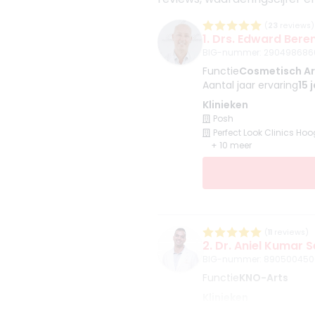
(
23
reviews)
1. Drs. Edward Bere
BIG-nummer
:
290498686
Functie
Cosmetisch Ar
Aantal jaar ervaring
15 
Klinieken
Posh
Perfect Look Clinics Ho
+ 10 meer
(
11
reviews)
2. Dr. Aniel Kumar 
BIG-nummer
:
890500450
Functie
KNO-Arts
Klinieken
Fab Clinic Ede