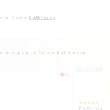
verse klinieken.
Bekijk hier de
sen in de omgeving van Ede ervaring hebben met
Best beoordeeld
(
27
rev
Drs. Paul van der