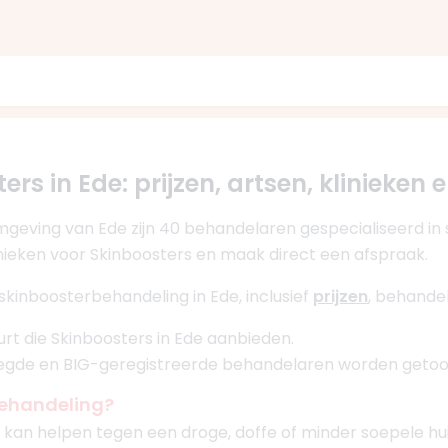
ers in Ede: prijzen, artsen, klinieken 
omgeving van Ede zijn 40 behandelaren gespecialiseerd i
klinieken voor Skinboosters en maak direct een afspraak.
skinboosterbehandeling in Ede, inclusief
prijzen
, behandel
uurt die Skinboosters in Ede aanbieden.
oegde en BIG-geregistreerde behandelaren worden getoo
behandeling?
an helpen tegen een droge, doffe of minder soepele huid m