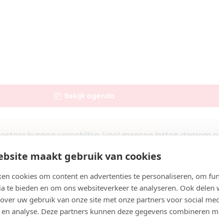
n
0
erpleegkundige
aar
rel Doormanstraat
Bekijk agenda
Boek consult
Bekijk artsprofiel
osters kunnen verschillen. Veel mensen letten daarom op 
)
avian Delavary
n met artsen in Ede.
bsite maakt gebruik van cookies
Zoek artsen bij jou in de buurt
en cookies om content en advertenties te personaliseren, om fun
jaar
ia te bieden en om ons websiteverkeer te analyseren. Ook delen
 over uw gebruik van onze site met onze partners voor social med
 en analyse. Deze partners kunnen deze gegevens combineren m
et Skinboosters in Ede