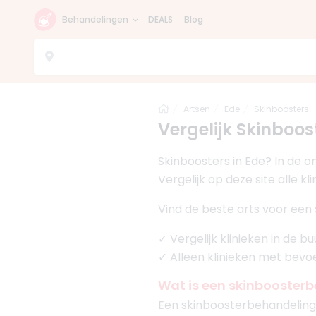
Behandelingen
DEALS
Blog
Home
Artsen
Ede
Skinboosters
Vergelijk Skinboost
Skinboosters in Ede? In de 
Vergelijk op deze site alle 
Vind de beste arts voor een 
✓ Vergelijk klinieken in de b
✓ Alleen klinieken met bev
Wat is een skinbooster
Een skinboosterbehandeling k