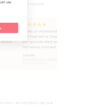
 van uw
en klinieken op consult,
n
voor
Ik ben zó ontzettend blij met de resultaten van mi
kken!
Mijn huid ziet er frisser, stralender en gewoonweg 
: ervoor
Een speciale dank aan Nicolette, die echt een topper
het eerste moment volledig op je gemak. Ze neemt 
Claudia
Cosmetic Clinics Amersfoort
16 juli 2025 06:06
en voor- en na foto’s. Let ook