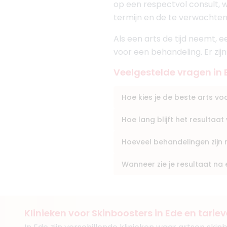
op een respectvol consult, wa
BIG-nummer
:
8991836070
termijn en de te verwachten
Functie
Cosmetisch Ar
Aantal jaar ervaring
8 j
Als een arts de tijd neemt, 
Klinieken
voor een behandeling. Er zij
Kliniek Zuiver
ILA Kliniek
Veelgestelde vragen in 
Hoe kies je de beste arts v
Hoe lang blijft het resultaa
(
15
reviews)
8. Drs. Eda Van de
Hoeveel behandelingen zijn 
BIG-nummer
:
7906205120
Functie
Cosmetisch art
Wanneer zie je resultaat na
Aantal jaar ervaring
5 j
Klinieken
Refine Clinic Oosterbeek
Huidkliniek Twente
Klinieken voor Skinboosters in Ede en tarie