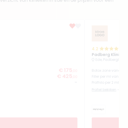
erzicht van klinieken in Ede en de prijzen voor een
4.2
(
11
Padberg Kliniek 
Ede, Padberglaan 
€ 175
Botox zone vanaf
,00
€ 425
Filler per ml vanaf
,00
-
Profhilo per 2 ml van
Profiel bekijken