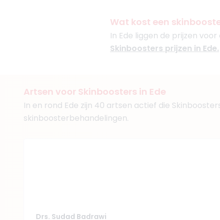
Aura Esthetics
+ 4 meer
Wat kost een skinboost
In Ede liggen de prijzen voor
Skinboosters prijzen in Ede.
(
6
reviews)
3. Drs. Kelly Weistr
Artsen voor Skinboosters in Ede
BIG-nummer
:
6993039150
In en rond Ede zijn 40 artsen actief die Skinbooste
Functie
Cosmetisch art
skinboosterbehandelingen.
Aantal jaar ervaring
3 j
Klinieken
Perfect Look Clinics Ve
Fairday Clinics Hilvers
+ 9 meer
Drs. Sudad Badrawi