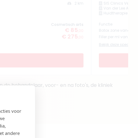
2 km
SIS Clinics Veene
Van der Lee Aesthe
Huidtherapie Oss
Functie
Cosmetisch arts
€ 85
Botox zone vanaf
,00
€ 275
Filler per ml vanaf
,00
Bekijk deze specialist
de behandelaar, voor- en na foto's, de kliniek
cties voor
 we
ia,
et andere