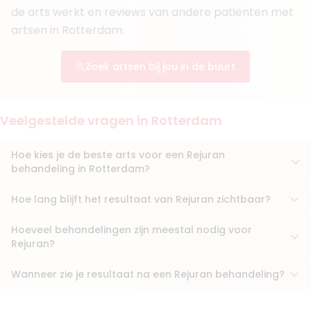
Maya Aesthetics
de arts werkt en reviews van andere patiënten met
Huidpraktijk Noordwijk
artsen in Rotterdam.
+ 2 meer
Boek consult
Zoek artsen bij jou in de buurt
Bekijk artsprofiel
(
13
reviews)
Veelgestelde vragen in Rotterdam
6. Dr. David Mosmuller
BIG-nummer
:
89913668301
Hoe kies je de beste arts voor een Rejuran
Functie
Cosmetisch Arts KNMG, Cosmetisch arts
behandeling in Rotterdam?
Aantal jaar ervaring
13 jaar
Klinieken
Hoe lang blijft het resultaat van Rejuran zichtbaar?
Soap Clinics Amsterdam Stadionweg
Soap Clinics van Baerlestraat
Hoeveel behandelingen zijn meestal nodig voor
Rejuran?
Boek consult
Bekijk artsprofiel
Wanneer zie je resultaat na een Rejuran behandeling?
(
11
reviews)