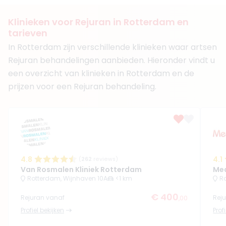
7. Drs. Myrthe Jolles
BIG-nummer
:
19924849501
Klinieken voor Rejuran in Rotterdam en
Functie
Cosmetisch Arts KNMG
tarieven
Klinieken
In Rotterdam zijn verschillende klinieken waar artsen
Van Rosmalen Kliniek Rotterdam
Rejuran behandelingen aanbieden. Hieronder vindt u
Joost Kroon – Cosmetische kliniek
een overzicht van klinieken in Rotterdam en de
+ 2 meer
prijzen voor een Rejuran behandeling.
Boek consult
Bekijk artsprofiel
(
5
reviews)
8. Drs. Jalini Bindraban
BIG-nummer
:
19926809001
4.8
4.1
(
262
reviews)
Functie
Basisarts
Van Rosmalen Kliniek Rotterdam
Med
Aantal jaar ervaring
4 jaar
Rotterdam, Wijnhaven 10A
<1 km
Ro
Klinieken
€ 400
Rejuran vanaf
Rej
,00
Soap Clinics Rotterdam
Profiel bekijken
Prof
Soap Clinics Rotterdam Admiraliteitskade
+ 4 meer