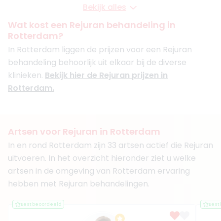
Van Rosmalen Kliniek Rotterdam
Bekijk alles
Van Rosmalen Kliniek Den Haag
Van Rosmalen Kliniek Nijmegen
Wat kost een Rejuran behandeling in
Rotterdam?
Boek consult
In Rotterdam liggen de prijzen voor een Rejuran
Bekijk artsprofiel
behandeling behoorlijk uit elkaar bij de diverse
klinieken.
Bekijk hier de Rejuran prijzen in
(
21
reviews)
Rotterdam.
3. Drs. Kamran Firdausi
BIG-nummer
:
19912799201
Functie
Cosmetisch Arts KNMG, Cosmetisch
arts, Overige (BIG / RIZIV geregistreerd)
Artsen voor Rejuran in Rotterdam
Aantal jaar ervaring
16 jaar
In en rond Rotterdam zijn 33 artsen actief die Rejuran
Klinieken
uitvoeren. In het overzicht hieronder ziet u welke
Medica Estetica Rotterdam
Medica Estetica Den haag
artsen in de omgeving van Rotterdam ervaring
Medica Estetica Breda
hebben met Rejuran behandelingen.
Boek consult
Best beoordeeld
Best
Bekijk artsprofiel