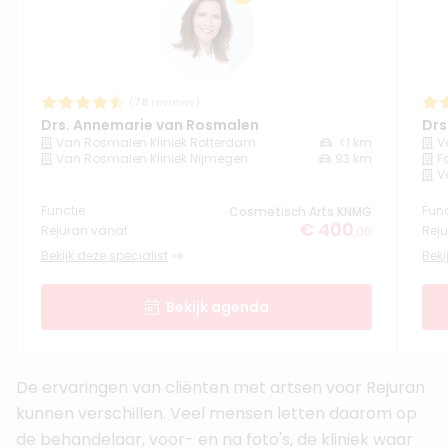
(
18
reviews)
4. Drs. Michele Nonahal
BIG-nummer
:
19923771301
Functie
(
Cosmetisch Arts KNMG, Cosmetisch arts
78
reviews)
Drs. Annemarie van Rosmalen
Drs
Klinieken
Van Rosmalen Kliniek Rotterdam
<1 km
V
Van Rosmalen Kliniek Rotterdam
Van Rosmalen Kliniek Nijmegen
93 km
F
Fave Medical Aesthetics
V
Van Rosmalen Kliniek Den Haag
Functie
Func
Cosmetisch Arts KNMG
€ 400
Rejuran vanaf
Rej
,00
Boek consult
Bekijk deze specialist
Beki
Bekijk artsprofiel
Bekijk agenda
(
16
reviews)
5. Drs. Marina Salov
BIG-nummer
:
99932247101
Functie
Cosmetisch arts
De ervaringen van cliënten met artsen voor Rejuran
Aantal jaar ervaring
2 jaar
kunnen verschillen. Veel mensen letten daarom op
Klinieken
de behandelaar, voor- en na foto's, de kliniek waar