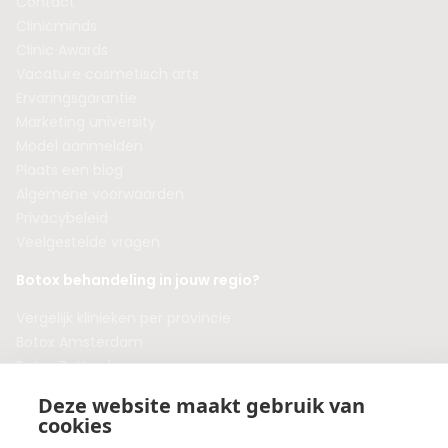
Contact
Clinicminds
Clinic Awards
Vacature cosmetisch arts
Ervaringsgarantie
Marketing university
Model aanmelden
Plaats een blog
Algemene voorwaarden
Privacybeleid
Veelgestelde vragen
Botox behandeling in jouw regio?
Vergelijk klinieken per provincie
Botox Amsterdam
Botox Rotterdam
Botox Utrecht
Deze website maakt gebruik van
Botox Eindhoven
cookies
Botox Purmerend