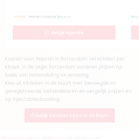
Boek consult
Bekijk artsprofiel
Bekijk agenda
(
3
reviews)
9. Drs. Vicdan Köse
BIG-nummer
:
29063479901
Functie
Cosmetisch Arts KNMG, Cosmetisch arts
Kosten voor Rejuran in Rotterdam verschillen per
Aantal jaar ervaring
10 jaar
kliniek. In de regio Rotterdam variëren prijzen op
Klinieken
basis van behandeling en ervaring.
Medica Estetica Rotterdam
Kies uit klinieken in de buurt met bevoegde en
Medica Estetica Den haag
+ 2 meer
geregistreerde behandelaren en vergelijk prijzen en
op Injectablesbooking.
Boek consult
Bekijk artsprofiel
Bekijk klinieken bij jou in de buurt
(
2
reviews)
10. Drs. Chrétienne Bowier
BIG-nummer
:
79917882001