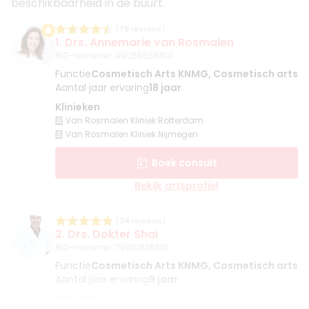
beschikbaarheid in de buurt.
(
78
reviews)
1. Drs. Annemarie van Rosmalen
BIG-nummer
:
49056555901
Functie
Cosmetisch Arts KNMG, Cosmetisch arts
Aantal jaar ervaring
18 jaar
Klinieken
Van Rosmalen Kliniek Rotterdam
Van Rosmalen Kliniek Nijmegen
Boek consult
Bekijk artsprofiel
(
34
reviews)
2. Drs. Dokter Shai
BIG-nummer
:
79910835501
Functie
Cosmetisch Arts KNMG, Cosmetisch arts
Aantal jaar ervaring
9 jaar
Klinieken