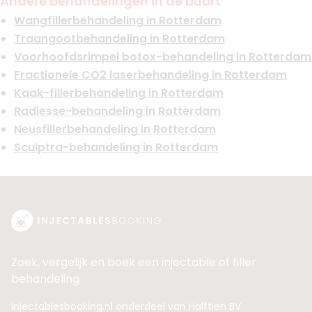
Andere behandelingen in de buurt
Functie
Basisarts
Wangfillerbehandeling in Rotterdam
Aantal jaar ervaring
5 jaar
Traangootbehandeling in Rotterdam
Klinieken
Voorhoofdsrimpel botox-behandeling in Rotterdam
Soap Clinics Rotterdam
Fractionele CO2 laserbehandeling in Rotterdam
Soap Clinics Den Haag
Kaak-fillerbehandeling in Rotterdam
Soap Clinics Spuistraat
Radiesse-behandeling in Rotterdam
Boek consult
Neusfillerbehandeling in Rotterdam
Bekijk artsprofiel
Sculptra-behandeling in Rotterdam
Zoek, vergelijk en boek een injectable of filler
behandeling
Injectablesbooking.nl onderdeel van Halftien BV