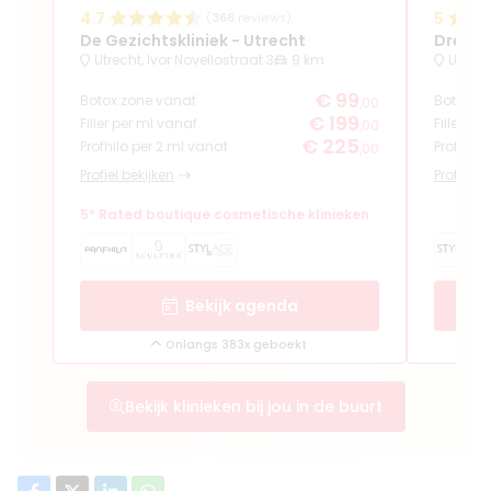
4.7
5
(
366
reviews)
De Gezichtskliniek - Utrecht
Dream 
Utrecht, Ivor Novellostraat 3
9 km
Utrech
€ 99
Botox zone vanaf
Botox z
,00
€ 199
Filler per ml vanaf
Filler pe
,00
€ 225
Profhilo per 2 ml vanaf
Profhilo
,00
Profiel bekijken
Profiel b
5* Rated boutique cosmetische klinieken
Bekijk agenda
Onlangs 383x geboekt
Bekijk klinieken bij jou in de buurt