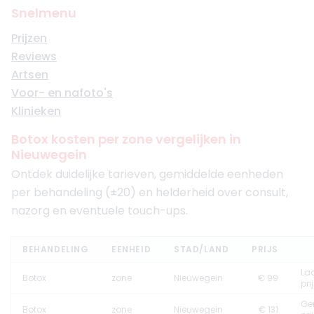
Snelmenu
Prijzen
Reviews
Artsen
Voor- en nafoto's
Klinieken
Botox kosten per zone vergelijken in
Nieuwegein
Ontdek duidelijke tarieven, gemiddelde eenheden
per behandeling (±20) en helderheid over consult,
nazorg en eventuele touch-ups.
BEHANDELING
EENHEID
STAD/LAND
PRIJS
La
Botox
zone
Nieuwegein
€ 99
pri
Ge
Botox
zone
Nieuwegein
€ 131