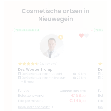
Cosmetische artsen in
Nieuwegein
Best beoordeeld
Best beoo
(
32
reviews)
Drs. Wouter Tromp
Drs. El
De Gezichtskliniek - Utrecht
9 km
De Gez
De Gezichtskliniek - Hilversum
22 km
De Gez
+ 5 meer
Functie
Functie
Cosmetisch arts
€ 99
Botox zone vanaf
Botox z
,00
€ 145
Filler per ml vanaf
Filler pe
,00
Bekijk deze specialist
Bekijk de