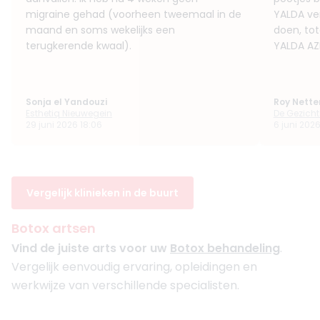
migraine gehad (voorheen tweemaal in de
YALDA ver
maand en soms wekelijks een
doen, tot
terugkerende kwaal).
YALDA AZ
Sonja el Yandouzi
Roy Nette
Esthetiq Nieuwegein
De Gezichts
29 juni 2026 18:06
6 juni 2026
Vergelijk klinieken in de buurt
Botox artsen
Vind de juiste arts voor uw
Botox behandeling
.
Vergelijk eenvoudig ervaring, opleidingen en
werkwijze van verschillende specialisten.