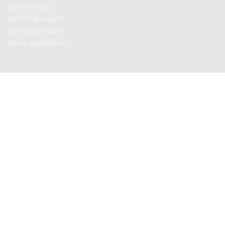
Botox Breda
Botox Nijmegen
Botox Zaandam
Botox Apeldoorn