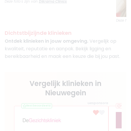
Deze foto's zijn van
Dikrama Clinics
Deze fot
Dichtstbijzijnde klinieken
Ontdek klinieken in jouw omgeving.
Vergelijk op
kwaliteit, reputatie en aanpak. Bekijk ligging en
bereikbaarheid en maak een keuze die bij jou past.
Vergelijk klinieken in
Nieuwegein
Gesponsord
Best beoordeeld
Geveri