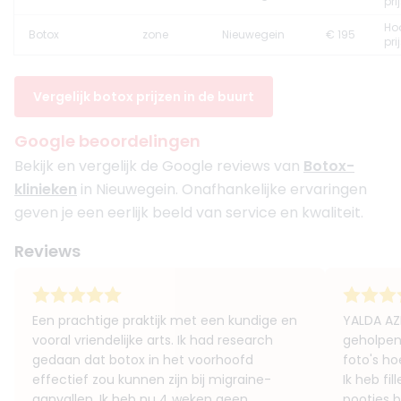
pri
Ho
Botox
zone
Nieuwegein
€ 195
pri
Vergelijk botox prijzen in de buurt
Google beoordelingen
Bekijk en vergelijk de Google reviews van
Botox-
klinieken
in Nieuwegein. Onafhankelijke ervaringen
geven je een eerlijk beeld van service en kwaliteit.
Reviews
Een prachtige praktijk met een kundige en
YALDA AZ
vooral vriendelijke arts. Ik had research
geholpen!
gedaan dat botox in het voorhoofd
foto's ho
effectief zou kunnen zijn bij migraine-
Ik heb fi
aanvallen. Ik heb nu 4 weken geen
pootjes 