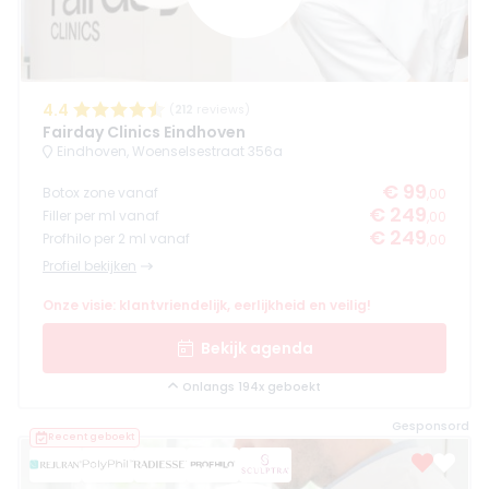
4.4
(
212
reviews)
Fairday Clinics Eindhoven
Eindhoven, Woenselsestraat 356a
€ 99
Botox zone vanaf
,00
€ 249
Filler per ml vanaf
,00
€ 249
Profhilo per 2 ml vanaf
,00
Profiel bekijken
Onze visie: klantvriendelijk, eerlijkheid en veilig!
Bekijk agenda
Onlangs 194x geboekt
Gesponsord
Recent geboekt