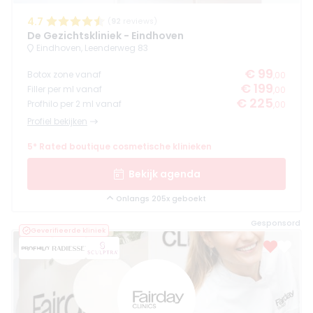
4.7
(
92
reviews)
De Gezichtskliniek - Eindhoven
Eindhoven, Leenderweg 83
€ 99
Botox zone vanaf
,00
€ 199
Filler per ml vanaf
,00
€ 225
Profhilo per 2 ml vanaf
,00
Profiel bekijken
5* Rated boutique cosmetische klinieken
Bekijk agenda
Onlangs 205x geboekt
Gesponsord
Geverifieerde kliniek