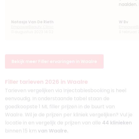
naalden. 
Natasja Van De Rieth
W Bv
EmpowerBeauty Clinic
EmpowerBe
11 augustus 2023 14:02
9 februari 2
Bekijk meer Filler ervaringen in Waalre
Filler tarieven 2026 in Waalre
Tarieven vergelijken via Injectablesbooking is heel
eenvoudig. In onderstaande tabel staan de
goedkoopste 1 ML filler prijzen in de buurt van
Waalre. Wil je de prijzen per kliniek vergelijken? Vul je
locatie in en vergelijk de prijzen van alle
44 klinieken
binnen 15 km
van Waalre.