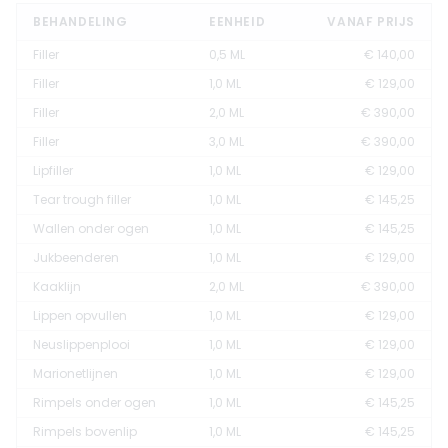
BEHANDELING
EENHEID
VANAF PRIJS
Filler
0,5 ML
€ 140,00
Filler
1,0 ML
€ 129,00
Filler
2,0 ML
€ 390,00
Filler
3,0 ML
€ 390,00
Lipfiller
1,0 ML
€ 129,00
Tear trough filler
1,0 ML
€ 145,25
Wallen onder ogen
1,0 ML
€ 145,25
Jukbeenderen
1,0 ML
€ 129,00
Kaaklijn
2,0 ML
€ 390,00
Lippen opvullen
1,0 ML
€ 129,00
Neuslippenplooi
1,0 ML
€ 129,00
Marionetlijnen
1,0 ML
€ 129,00
Rimpels onder ogen
1,0 ML
€ 145,25
Rimpels bovenlip
1,0 ML
€ 145,25