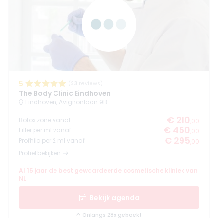
5
(
23
reviews)
The Body Clinic Eindhoven
Eindhoven, Avignonlaan 9B
€ 210
Botox zone vanaf
,00
€ 450
Filler per ml vanaf
,00
€ 295
Profhilo per 2 ml vanaf
,00
Profiel bekijken
Al 15 jaar de best gewaardeerde cosmetische kliniek van
NL
Bekijk agenda
Onlangs 28x geboekt