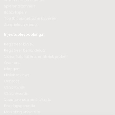
Wat is een zone Botox
Spierontspanners
Botox lippen
Top 10 cosmetische klinieken
Aanmelden model
Injectablesbooking.nl
Registreer kliniek
Registreer behandelaar
Video Tutorial Arts en kliniek profiel
Over ons
Inloggen
Kliniek reviews
Contact
Clinicminds
Clinic Awards
Vacature cosmetisch arts
Ervaringsgarantie
Marketing university