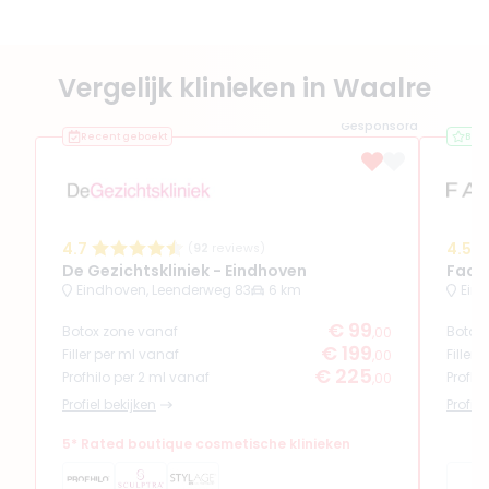
Vergelijk klinieken in Waalre
Gesponsord
Recent geboekt
Bes
4.7
4.5
(
92
reviews)
De Gezichtskliniek - Eindhoven
Face
Eindhoven, Leenderweg 83
6 km
Eind
€ 99
Botox zone vanaf
Botox
,00
€ 199
Filler per ml vanaf
Filler
,00
€ 225
Profhilo per 2 ml vanaf
Profhi
,00
Profiel bekijken
Profiel
5* Rated boutique cosmetische klinieken