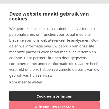
Model aanmelden
Plaats een blog
Deze website maakt gebruik van
Algemene voorwaarden
cookies
Privacybeleid
Veelgestelde vragen
We gebruiken cookies om content en advertenties te
personaliseren, om functies voor social media te
Botox behandeling in jouw regio?
bieden en om ons websiteverkeer te analyseren. Ook
Vergelijk klinieken per provincie
delen we informatie over uw gebruik van onze site
Botox Amsterdam
met onze partners voor social media, adverteren en
Botox Rotterdam
analyse. Deze partners kunnen deze gegevens
Botox Utrecht
combineren met andere informatie die u aan ze heeft
Botox Eindhoven
verstrekt of die ze hebben verzameld op basis van uw
Botox Purmerend
gebruik van hun services.
Botox Maastricht
Kom meer te weten
Botox Breda
Botox Nijmegen
Cookie-instellingen
Botox Zaandam
Botox Apeldoorn
Alle cookies toestaan
Vergelijk klinieken in Waalre