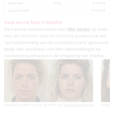
Neus filler
1,0 ML
€ 145,25
Liquid facelift
-
€ 390,00
Voor en na foto's Waalre
De meeste mensen kiezen een
filler kliniek
op basis
voor en na foto's. Voor en na foto's worden ook wel
'de handtekening van de cosmetisch arts' genoemd.
Bekijk hier resultaten van filler behandelingen bij
cosmetische klinieken in de omgeving van Waalre.
Vloeibare facelift
voor en na foto's van
DokterEs Eindhoven
Traangoot