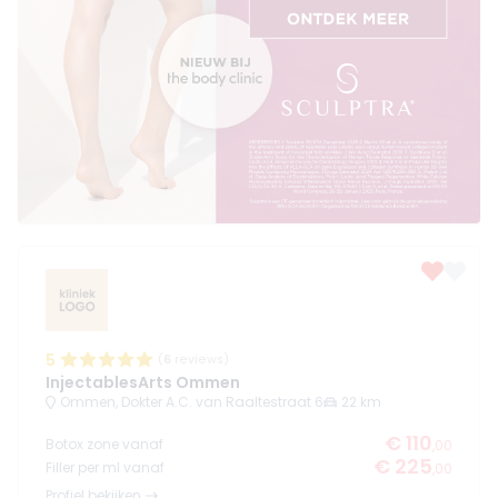
5
(
6
reviews)
InjectablesArts Ommen
Ommen, Dokter A.C. van Raaltestraat 6
22 km
€ 110
Botox zone vanaf
,00
€ 225
Filler per ml vanaf
,00
Profiel bekijken