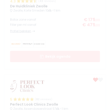
4.3
(
42
reviews)
De Huidkliniek Zwolle
Zwolle, Korte Smeden 10
<1 km
€ 175
Botox zone vanaf
,00
€ 475
Filler per ml vanaf
,00
Profiel bekijken
Bekijk agenda
5
(
82
reviews)
Perfect Look Clinics Zwolle
Zwolle, Assendorperstraat 57
<1 km