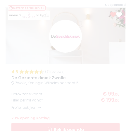
Gesponsord
Geverifieerde kliniek
4.8
(
71
reviews)
De Gezichtskliniek Zwolle
Zwolle, Koningin Wilhelminastraat 5
€ 99
Botox zone vanaf
,00
€ 199
Filler per ml vanaf
,00
Profiel bekijken
20% opening korting
Bekijk agenda