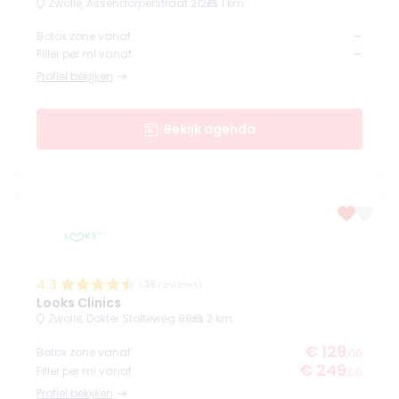
Zwolle, Assendorperstraat 212
1 km
-
Botox zone vanaf
-
Filler per ml vanaf
Profiel bekijken
Bekijk agenda
4.3
(
35
reviews)
Looks Clinics
Zwolle, Dokter Stolteweg 88
2 km
€ 129
Botox zone vanaf
,00
€ 249
Filler per ml vanaf
,00
Profiel bekijken