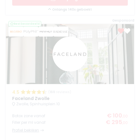
Onlangs 140x geboekt
Gesponsord
Best beoordeeld
4.5
(
169
reviews)
Faceland Zwolle
Zwolle, Spinhuisplein 10
€ 100
Botox zone vanaf
,00
€ 295
Filler per ml vanaf
,00
Profiel bekijken