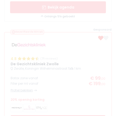
Bekijk agenda
Onlangs 51x geboekt
Gesponsord
Geverifieerde kliniek
4.8
(
71
reviews)
De Gezichtskliniek Zwolle
Zwolle, Koningin Wilhelminastraat 5
1 km
€ 99
Botox zone vanaf
,00
€ 199
Filler per ml vanaf
,00
Profiel bekijken
20% opening korting