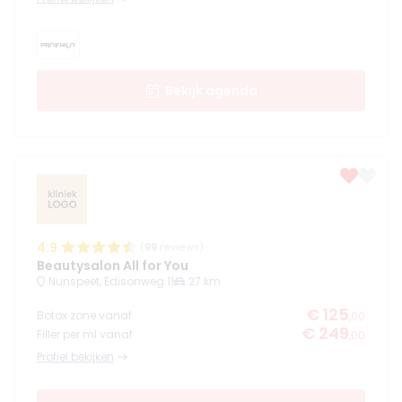
Bekijk agenda
4.9
(
99
reviews)
Beautysalon All for You
Nunspeet, Edisonweg 11
27 km
€ 125
Botox zone vanaf
,00
€ 249
Filler per ml vanaf
,00
Profiel bekijken