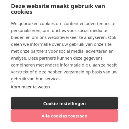
Deze website maakt gebruik van
cookies
We gebruiken cookies om content en advertenties te
personaliseren, om functies voor social media te
bieden en om ons websiteverkeer te analyseren. Ook
4.3
(
138
reviews)
delen we informatie over uw gebruik van onze site
Huidkliniek Het Nolderwoud
Linde, Ommerweg 59
27 km
met onze partners voor social media, adverteren en
analyse. Deze partners kunnen deze gegevens
€ 130
Botox zone vanaf
,00
combineren met andere informatie die u aan ze heeft
€ 330
Filler per ml vanaf
,00
verstrekt of die ze hebben verzameld op basis van uw
Profiel bekijken
gebruik van hun services.
Kom meer te weten
Cookie-instellingen
Bekijk agenda
Alle cookies toestaan