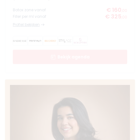
€ 160
Botox zone vanaf
,00
€ 325
Filler per ml vanaf
,00
Profiel bekijken
Bekijk agenda