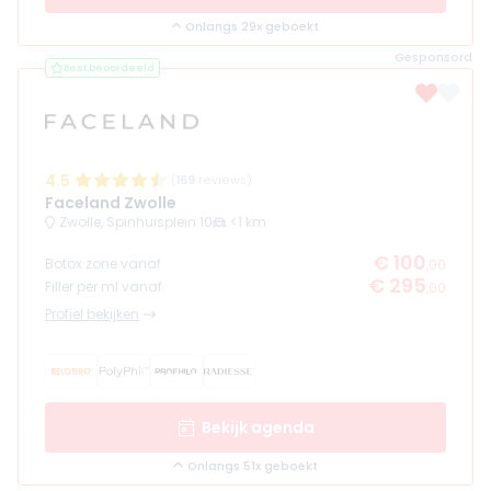
Onlangs 29x geboekt
Gesponsord
Best beoordeeld
4.5
(
169
reviews)
Faceland Zwolle
Zwolle, Spinhuisplein 10
<1 km
€ 100
Botox zone vanaf
,00
€ 295
Filler per ml vanaf
,00
Profiel bekijken
Bekijk agenda
Onlangs 51x geboekt