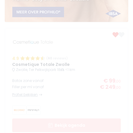
4.9
(
60
reviews)
Cosmetique Totale Zwolle
Zwolle, Ter Pelkwijkpark 18
<1 km
€ 99
Botox zone vanaf
,00
€ 249
Filler per ml vanaf
,00
Profiel bekijken
Bekijk agenda