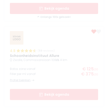
Bekijk agenda
Onlangs 100x geboekt
4.8
(
59
reviews)
Schoonheidsinstituut Allure
Zwolle, Commissarislaan 108
4 km
€ 125
Botox zone vanaf
,00
€ 375
Filler per ml vanaf
,00
Profiel bekijken
Bekijk agenda