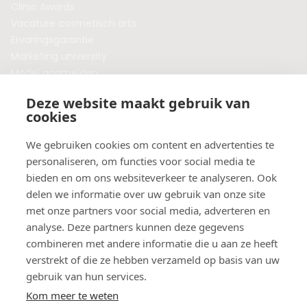
Clinic Awards
Vacature cosmetisch arts
Ervaringsgarantie
Marketing university
Model aanmelden
Plaats een blog
Deze website maakt gebruik van
Algemene voorwaarden
cookies
Privacybeleid
Veelgestelde vragen
We gebruiken cookies om content en advertenties te
personaliseren, om functies voor social media te
Botox behandeling in jouw regio?
bieden en om ons websiteverkeer te analyseren. Ook
Vergelijk klinieken per provincie
delen we informatie over uw gebruik van onze site
Botox Amsterdam
met onze partners voor social media, adverteren en
Botox Rotterdam
analyse. Deze partners kunnen deze gegevens
Botox Utrecht
combineren met andere informatie die u aan ze heeft
Botox Eindhoven
verstrekt of die ze hebben verzameld op basis van uw
Botox Purmerend
gebruik van hun services.
Botox Maastricht
Kom meer te weten
Botox Breda