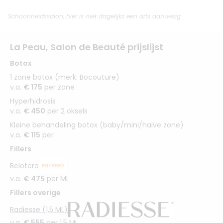
Schoonheidssalon, hier is niet dagelijks een arts aanwezig.
La Peau, Salon de Beauté prijslijst
Botox
1 zone botox (merk: Bocouture)
v.a.
€ 175
per zone
Hyperhidrosis
v.a.
€ 450
per 2 oksels
Kleine behandeling botox (baby/mini/halve zone)
v.a.
€ 115
per
Fillers
Belotero
v.a.
€ 475
per ML
Fillers overige
Radiesse (1,5 ML)
v.a.
€ 555
per 1,5 ML