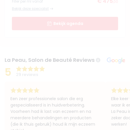
€ 475
Filler per ml vanaf
,00
Bekijk deze specialist
Bekijk agenda
La Peau, Salon de Beauté Reviews
5
29 reviews
Een zeer professionele salon die erg
Elke keer
gespecialiseerd is in huidverbetering.
waar ik e
Voorheen had ik last van eczeem en na
La Peau 
meerdere behandelingen en producten
zeker do
(die ik thuis gebruik) houd ik mijn eczeem
werken!