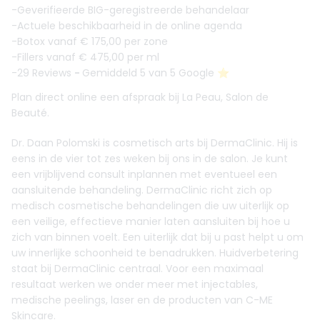
-Geverifieerde BIG-geregistreerde behandelaar
-Actuele beschikbaarheid in de online agenda
-Botox vanaf € 175,00 per zone
-Fillers vanaf € 475,00 per ml
-29 Reviews
-
Gemiddeld 5 van 5 Google ⭐️
Plan direct online een afspraak bij La Peau, Salon de
Beauté.
Dr. Daan Polomski is cosmetisch arts bij DermaClinic. Hij is
eens in de vier tot zes weken bij ons in de salon. Je kunt
een vrijblijvend consult inplannen met eventueel een
aansluitende behandeling. DermaClinic richt zich op
medisch cosmetische behandelingen die uw uiterlijk op
een veilige, effectieve manier laten aansluiten bij hoe u
zich van binnen voelt. Een uiterlijk dat bij u past helpt u om
uw innerlijke schoonheid te benadrukken. Huidverbetering
staat bij DermaClinic centraal. Voor een maximaal
resultaat werken we onder meer met injectables,
medische peelings, laser en de producten van C-ME
Skincare.