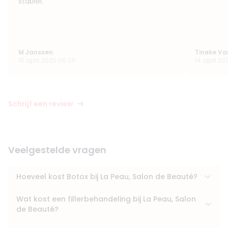
stabiel.
M Janssen
Tineke Va
15 april 2025 06:06
14 april 20
Schrijf een review
Veelgestelde vragen
Hoeveel kost Botox bij La Peau, Salon de Beauté?
Wat kost een fillerbehandeling bij La Peau, Salon
de Beauté?