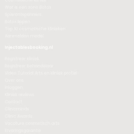
Cosmetische kliniek
Wat is een zone Botox
Spierontspanners
Botox lippen
Top 10 cosmetische klinieken
Aanmelden model
Injectablesbooking.nl
Registreer kliniek
Registreer behandelaar
Video Tutorial Arts en kliniek profiel
Over ons
Inloggen
Kliniek reviews
Contact
Clinicminds
Clinic Awards
Vacature cosmetisch arts
Ervaringsgarantie