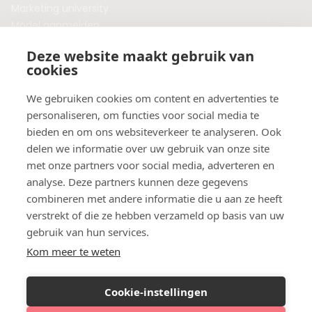
Marketing university
Model aanmelden
Plaats een blog
Deze website maakt gebruik van
Algemene voorwaarden
cookies
Privacybeleid
Veelgestelde vragen
We gebruiken cookies om content en advertenties te
personaliseren, om functies voor social media te
Botox behandeling in jouw regio?
bieden en om ons websiteverkeer te analyseren. Ook
Vergelijk klinieken per provincie
delen we informatie over uw gebruik van onze site
Botox Amsterdam
met onze partners voor social media, adverteren en
Botox Rotterdam
analyse. Deze partners kunnen deze gegevens
Botox Utrecht
combineren met andere informatie die u aan ze heeft
Botox Eindhoven
verstrekt of die ze hebben verzameld op basis van uw
Botox Purmerend
gebruik van hun services.
Botox Maastricht
Kom meer te weten
Botox Breda
Botox Nijmegen
Cookie-instellingen
Botox Zaandam