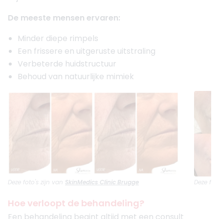
De meeste mensen ervaren:
Minder diepe rimpels
Een frissere en uitgeruste uitstraling
Verbeterde huidstructuur
Behoud van natuurlijke mimiek
Deze foto's zijn van
SkinMedics Clinic Brugge
Deze fot
Hoe verloopt de behandeling?
Een behandeling begint altijd met een consult