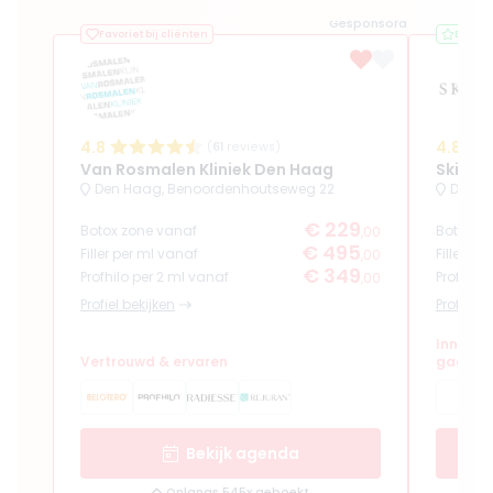
Gesponsord
Favoriet bij cliënten
Best b
4.8
4.8
(
61
reviews)
Van Rosmalen Kliniek Den Haag
SkinSu
Den Haag, Benoordenhoutseweg 22
Den H
€ 229
Botox zone vanaf
Botox z
,00
€ 495
Filler per ml vanaf
Filler pe
,00
€ 349
Profhilo per 2 ml vanaf
Profhilo
,00
Profiel bekijken
Profiel b
Innerlij
Vertrouwd & ervaren
gaan ha
Bekijk agenda
Onlangs 545x geboekt