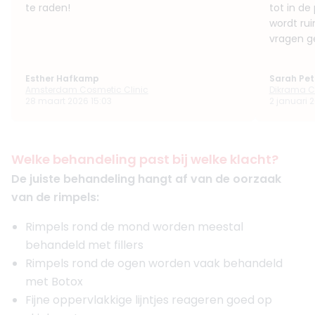
te raden!
tot in de
wordt rui
vragen g
Esther Hafkamp
Sarah Pet
Amsterdam Cosmetic Clinic
Dikrama Cl
28 maart 2026 15:03
2 januari 
Welke behandeling past bij welke klacht?
De juiste behandeling hangt af van de oorzaak
van de rimpels:
Rimpels rond de mond worden meestal
behandeld met fillers
Rimpels rond de ogen worden vaak behandeld
met Botox
Fijne oppervlakkige lijntjes reageren goed op