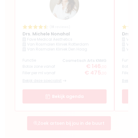
(
18
reviews)
Drs. Michele Nonahal
Drs. Do
Fave Medical Aesthetics
Van R
Van Rosmalen Kliniek Rotterdam
Van R
Van Rosmalen Kliniek Den Haag
Van R
Functie
Functie
Cosmetisch Arts KNMG
€ 146
Botox zone vanaf
Botox z
,00
€ 475
Filler per ml vanaf
Filler pe
,00
Bekijk deze specialist
Bekijk de
Bekijk agenda
Zoek artsen bij jou in de buurt