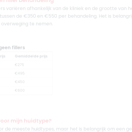
n filler behandeling
ers variëren afhankelijk van de kliniek en de grootte van
ussen de €350 en €550 per behandeling. Het is belangrijk
in overweging te nemen.
geen fillers
ijs
Gemiddelde prijs
€275
€495
€450
€600
g voor mijn huidtype?
 voor de meeste huidtypes, maar het is belangrijk om een g