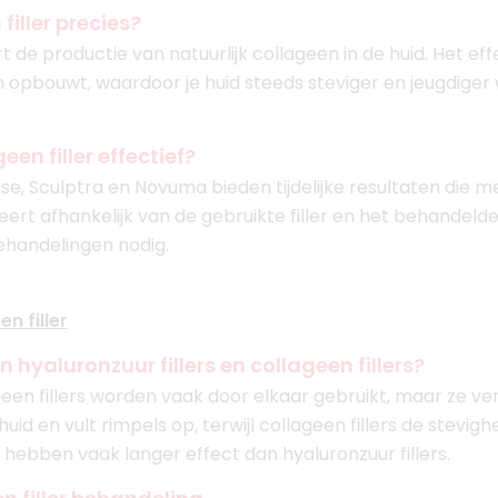
filler precies?
t de productie van natuurlijk collageen in de huid. Het effe
 opbouwt, waardoor je huid steeds steviger en jeugdiger w
een filler effectief?
esse, Sculptra en Novuma bieden tijdelijke resultaten die
ieert afhankelijk van de gebruikte filler en het behandeld
ehandelingen nodig.
n filler
n hyaluronzuur fillers en collageen fillers?
geen fillers worden vaak door elkaar gebruikt, maar ze ver
id en vult rimpels op, terwijl collageen fillers de stevighe
s hebben vaak langer effect dan hyaluronzuur fillers.