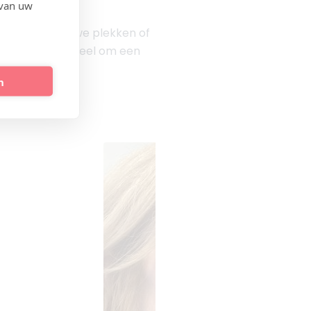
 van uw
zwelling, blauwe plekken of
. Het is essentieel om een
n