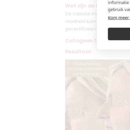
informatie
Wat zijn de bijwerkingen 
gebruik va
De meeste mensen ervaren ge
Kom meer 
roodheid kunnen optreden. Ze
gecertificeerde arts te kieze
Collageen filler voor- e
Resultaat