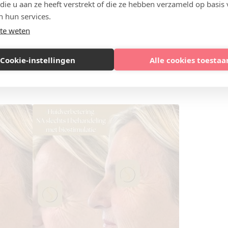
 die u aan ze heeft verstrekt of die ze hebben verzameld op basis
of risico’s van collageen fillers?
n hun services.
en ernstige bijwerkingen, maar tijdelijke effecten zoals 
te weten
ldzame bijwerkingen zijn infecties of allergische reacties
n om risico's te minimaliseren.
Cookie-instellingen
Alle cookies toestaa
n na