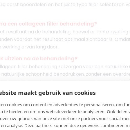
uid eerst beoordelen en het juiste type filler selecteren v
t na een collageen filler behandeling?
t resultaat na de behandeling, hoewel er lichte zwellin
nden voordat het resultaat optimaal zichtbaar is. Omda
e werking ervan lang door.
ijk uitzien na de behandeling?
ageen filler behandeling zal zorgen voor een natuurlijke ui
je natuurlijke schoonheid benadrukken, zonder een overdr
rbetering. Het is aan te raden om na 6 maanden goede foto'
bsite maakt gebruik van cookies
ijn er nodig voor het beste resultaat?
en cookies om content en advertenties te personaliseren, om fun
 voldoende, maar sommige mensen kiezen ervoor om peri
ia te bieden en om ons websiteverkeer te analyseren. Ook delen
 ondergaan om de resultaten te behouden. Dat kun je ze
 over uw gebruik van onze site met onze partners voor social med
 en analyse. Deze partners kunnen deze gegevens combineren m