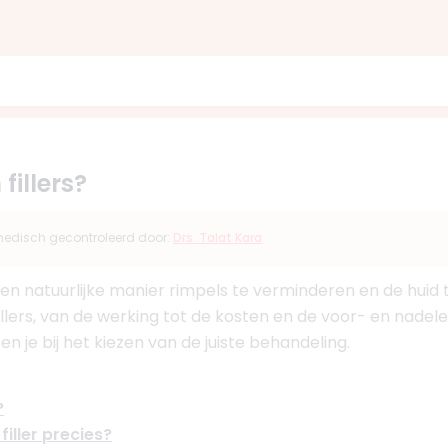
fillers?
s medisch gecontroleerd door:
Drs. Talat Kara
en natuurlijke manier rimpels te verminderen en de huid te
 fillers, van de werking tot de kosten en de voor- en nad
n je bij het kiezen van de juiste behandeling.
?
iller precies?