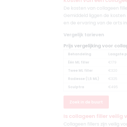
Kosten van een collagee
De kosten van collageen fill
Gemiddeld liggen de kosten t
en de ervaring van de arts 
Vergelijk tarieven
Prijs vergelijking voor colla
Behandeling
Laagste pr
Één ML filler
€179
Twee ML filler
€320
Radiesse (1,5 ML)
€325
Sculptra
€495
Zoek in de buurt
Is collageen filler veili
Collageen fillers zijn veilig