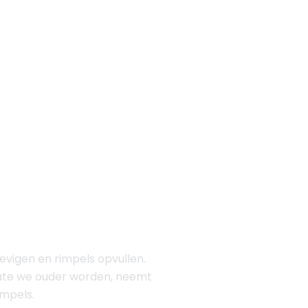
tevigen en rimpels opvullen.
armate we ouder worden, neemt
impels.