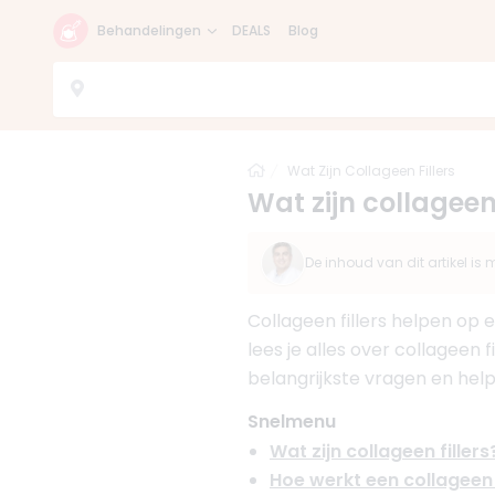
Behandelingen
DEALS
Blog
Home
Wat Zijn Collageen Fillers
Wat zijn collageen 
De inhoud van dit artikel i
Collageen fillers helpen op e
lees je alles over collageen
belangrijkste vragen en helpe
Snelmenu
Wat zijn collageen fillers
Hoe werkt een collageen f