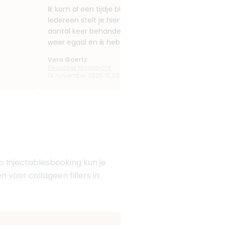
Ik kom al een tijdje bij Beautifier voor diverse ge
Iedereen stelt je hier zo op het gemak. Mijn rode, 
aantal keer behandeld met de IPL laser op advies va
weer egaal en ik heb mijn zelfvertrouwen terug! Op 
Vera Goertz
Beautifier Maastricht
14 november 2025 15:03
Op Injectablesbooking kun je
n voor collageen fillers in