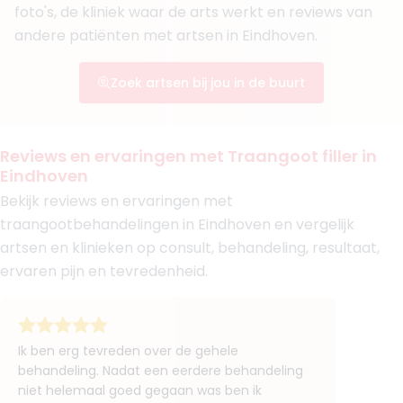
foto's, de kliniek waar de arts werkt en reviews van
Faceland Den Bosch
andere patiënten met artsen in Eindhoven.
+ 2 meer
Boek consult
Zoek artsen bij jou in de buurt
Bekijk artsprofiel
(
12
reviews)
Reviews en ervaringen met Traangoot filler in
6. BSc. Maité Mettepenningen
Eindhoven
BIG-nummer
:
19930259030
Bekijk reviews en ervaringen met
Functie
Verpleegkundige
traangootbehandelingen in Eindhoven en vergelijk
Klinieken
artsen en klinieken op consult, behandeling, resultaat,
Faceland Eindhoven
Private Mediclinic Roermond
ervaren pijn en tevredenheid.
+ 3 meer
Boek consult
Bekijk artsprofiel
Ik ben erg tevreden over de gehele
behandeling. Nadat een eerdere behandeling
niet helemaal goed gegaan was ben ik
(
9
reviews)