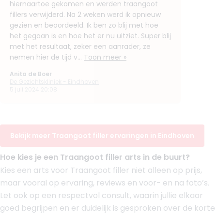
7. MSc. Hans Janssen
hiernaartoe gekomen en werden traangoot
BIG-nummer
:
59917608281
fillers verwijderd. Na 2 weken werd ik opnieuw
Functie
Physician Assistant
gezien en beoordeeld. Ik ben zo blij met hoe
Aantal jaar ervaring
3 jaar
het gegaan is en hoe het er nu uitziet. Super blij
met het resultaat, zeker een aanrader, ze
Klinieken
nemen hier de tijd v...
Toon meer »
Faceland Eindhoven
Faceland Tilburg
Anita de Boer
Faceland Arnhem
De Gezichtskliniek - Eindhoven
5 juli 2024 20:08
Boek consult
Bekijk artsprofiel
Bekijk meer Traangoot filler ervaringen in Eindhoven
(
41
reviews)
8. Drs. Hugo Ammerlaan
Hoe kies je een Traangoot filler arts in de buurt?
BIG-nummer
:
79919762601
Functie
Cosmetisch Arts KNMG, Cosmetisch arts
Kies een arts voor Traangoot filler niet alleen op prijs,
Aantal jaar ervaring
9 jaar
maar vooral op ervaring, reviews en voor- en na foto’s.
Klinieken
Let ook op een respectvol consult, waarin jullie elkaar
The Body Clinic Eindhoven
goed begrijpen en er duidelijk is gesproken over de korte
The Body Clinic Den Bosch