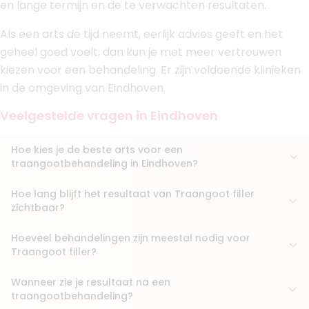
en lange termijn en de te verwachten resultaten.
+ 2 meer
Boek consult
Als een arts de tijd neemt, eerlijk advies geeft en het
geheel goed voelt, dan kun je met meer vertrouwen
Bekijk artsprofiel
kiezen voor een behandeling. Er zijn voldoende klinieken
in de omgeving van Eindhoven.
(
32
reviews)
9. Dr. Vinesh Bansi
Veelgestelde vragen in Eindhoven
BIG-nummer
:
09919685501
Functie
Cosmetisch arts, Medisch specialist,
Arts
Hoe kies je de beste arts voor een
Aantal jaar ervaring
11 jaar
traangootbehandeling in Eindhoven?
Klinieken
Hoe lang blijft het resultaat van Traangoot filler
Beauty Clinic Global Beek en Donk
zichtbaar?
Beauty Clinic Global Voorburg
Beauty Clinic Global Den Haag
Hoeveel behandelingen zijn meestal nodig voor
Boek consult
Traangoot filler?
Bekijk artsprofiel
Wanneer zie je resultaat na een
traangootbehandeling?