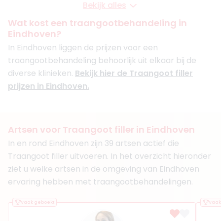
Bekijk alles
De Gezichtskliniek - Utrecht
+ 5 meer
Wat kost een traangootbehandeling in
Eindhoven?
Boek consult
In Eindhoven liggen de prijzen voor een
Bekijk artsprofiel
traangootbehandeling behoorlijk uit elkaar bij de
diverse klinieken.
Bekijk hier de Traangoot filler
(
18
reviews)
prijzen in Eindhoven.
3. Dr. Avi Roopram
BIG-nummer
:
99909307401
Functie
Arts
Aantal jaar ervaring
16 jaar
Artsen voor Traangoot filler in Eindhoven
Klinieken
In en rond Eindhoven zijn 39 artsen actief die
Fairday Clinics Eindhoven
Queens Beauty Salon
Traangoot filler uitvoeren. In het overzicht hieronder
+ 9 meer
ziet u welke artsen in de omgeving van Eindhoven
ervaring hebben met traangootbehandelingen.
Boek consult
Bekijk artsprofiel
Vaak geboekt
Vaak