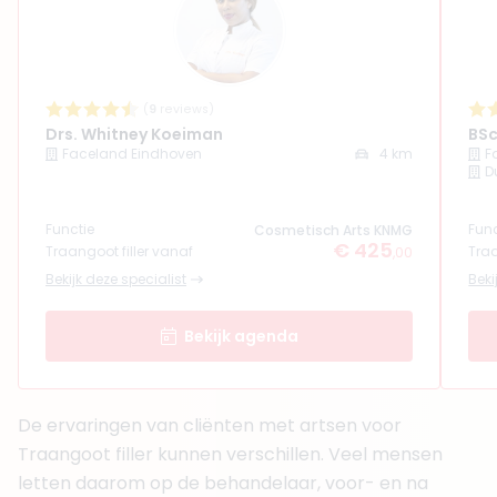
(
10
reviews)
4. Drs. Chiara Jans
BIG-nummer
:
39931995901
RIZIV-nummer
:
1-01406-54
Functie
Huisarts
(
9
reviews)
Aantal jaar ervaring
4 jaar
Drs. Whitney Koeiman
BSc
Klinieken
Faceland Eindhoven
4 km
F
Faceland Eindhoven
D
De Huidkliniek Tilburg
+ 2 meer
Functie
Func
Cosmetisch Arts KNMG
€ 425
Traangoot filler vanaf
Traa
,00
Boek consult
Bekijk deze specialist
Beki
Bekijk artsprofiel
Bekijk agenda
(
12
reviews)
5. BSc. Liza van Duijnhoven
BIG-nummer
:
59929603330
Functie
Verpleegkundige
De ervaringen van cliënten met artsen voor
Aantal jaar ervaring
2 jaar
Traangoot filler kunnen verschillen. Veel mensen
Klinieken
letten daarom op de behandelaar, voor- en na
Aurea Clinics