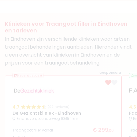
(
27
reviews)
10. Drs. Narges Botorabi
BIG-nummer
:
19908675901
Functie
Arts
Klinieken voor Traangoot filler in Eindhoven
Klinieken
en tarieven
Fairday Clinics Eindhoven
In Eindhoven zijn verschillende klinieken waar artsen
Medisch & Mooi Clinics Wijchen
traangootbehandelingen aanbieden. Hieronder vindt
+ 4 meer
u een overzicht van klinieken in Eindhoven en de
Boek consult
prijzen voor een traangootbehandeling.
Bekijk artsprofiel
Gesponsord
Recent geboekt
B
4.7
4.5
(
92
reviews)
De Gezichtskliniek - Eindhoven
Fac
Eindhoven, Leenderweg 83
1 km
Ei
€ 299
Traangoot filler vanaf
Traa
,00