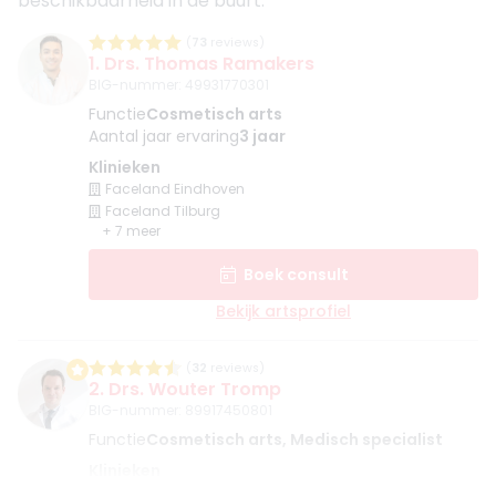
beschikbaarheid in de buurt.
(
73
reviews)
1. Drs. Thomas Ramakers
BIG-nummer
:
49931770301
Functie
Cosmetisch arts
Aantal jaar ervaring
3 jaar
Klinieken
Faceland Eindhoven
Faceland Tilburg
+ 7 meer
Boek consult
Bekijk artsprofiel
(
32
reviews)
2. Drs. Wouter Tromp
BIG-nummer
:
89917450801
Functie
Cosmetisch arts, Medisch specialist
Klinieken
De Gezichtskliniek - Eindhoven