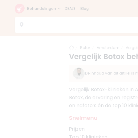
Behandelingen
DEALS
Blog
Home
Botox
Amsterdam
Vergel
Vergelijk Botox 
De inhoud van dit artikel i
Vergelijk Botox-klinieken in
Botox, de ervaring en regist
en nafoto’s én de top 10 klin
Snelmenu
Prijzen
Top 10 klinieken