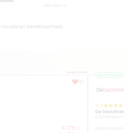
Deze foto's zijn van
Medikliniek
e locatie en bereikbaarheid
Gesponsord
Best beoordeeld
4.7
(
De Gezichtsklini
Amsterdam, Over
€ 175
Botox zone vanaf
,00