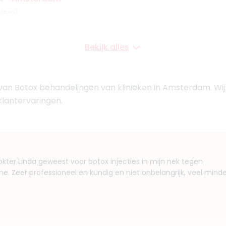
views)
Bekijk alles
aak een afspraak
 van Botox behandelingen van klinieken in Amsterdam. Wi
ws)
klantervaringen.
aak een afspraak
erdam Overtoom
okter Linda geweest voor botox injecties in mijn nek tegen
e. Zeer professioneel en kundig en niet onbelangrijk, veel minde
ews)
aak een afspraak