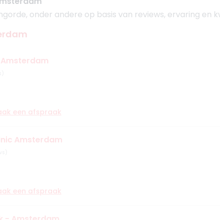
 Amsterdam
orde, onder andere op basis van reviews, ervaring en kwa
terdam
ek Amsterdam
s)
aak een afspraak
linic Amsterdam
ws)
aak een afspraak
iek - Amsterdam