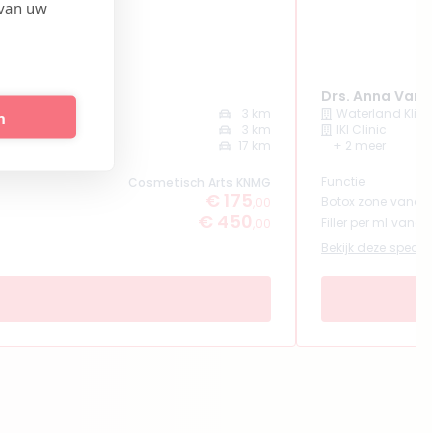
 van uw
Drs. Anna Van de
3 km
Waterland Klinie
n
3 km
IKI Clinic
17 km
+ 2 meer
Functie
Cosmetisch Arts KNMG
€ 175
Botox zone vanaf
,00
€ 450
Filler per ml vanaf
,00
Bekijk deze specialist