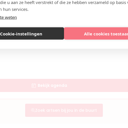
 die u aan ze heeft verstrekt of die ze hebben verzameld op basis
aak een afspraak
n hun services.
te weten
s)
Cookie-instellingen
Alle cookies toestaa
aak een afspraak
cs - Amsterdam
s)
Bekijk agenda
aak een afspraak
Zoek artsen bij jou in de buurt