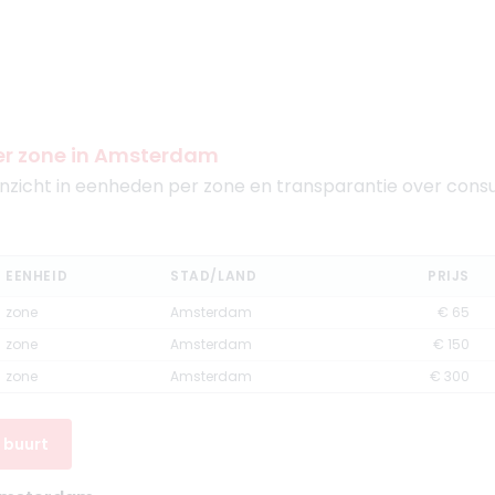
 per zone in Amsterdam
 inzicht in eenheden per zone en transparantie over cons
EENHEID
STAD/LAND
PRIJS
zone
Amsterdam
€ 65
zone
Amsterdam
€ 150
zone
Amsterdam
€ 300
e buurt