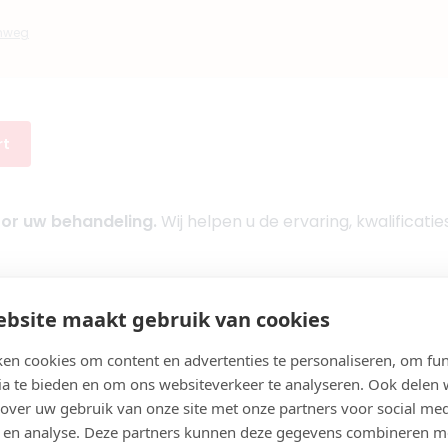
ty Amsterdam
onweg
ws)
aak een afspraak
rt
hetics
oor uw behandeling.
Wij helpen u de ervaring, kwalificatie
s)
aak een afspraak
bsite maakt gebruik van cookies
Cosmetische artsen in Amsterdam
er Amsterdam
en cookies om content en advertenties te personaliseren, om fun
s)
ia te bieden en om ons websiteverkeer te analyseren. Ook delen
 over uw gebruik van onze site met onze partners voor social med
 en analyse. Deze partners kunnen deze gegevens combineren m