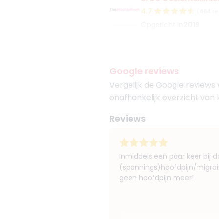
4.7
(
464
re
Opgericht in
2019
Aantal behandelaren
6
Meer informatie of m
Google reviews
4. ONE Aesthetics
Vergelijk de Google reviews
5
(
107
revie
onafhankelijk overzicht van 
Opgericht in
2021
Aantal behandelaren
1
Reviews
Meer informatie of m
5. Faceland Amst
Inmiddels een paar keer bij d
(spannings)hoofdpijn/migrain
4.1
(
185
revi
geen hoofdpijn meer!
Opgericht in
2010
Aantal behandelaren
7
Meer informatie of m