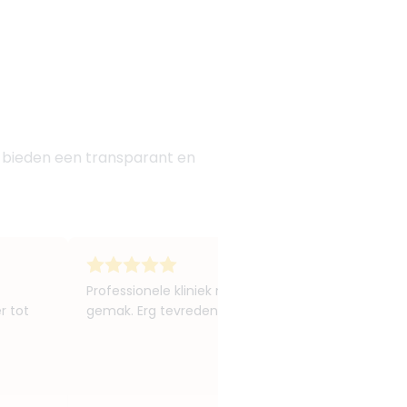
j bieden een transparant en
Professionele kliniek met een fijne sfeer. De cosmeti
r tot
gemak. Erg tevreden over de botoxbehandeling van 