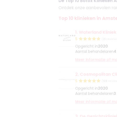
De Top 10 Botox Klinieken
Ontdek onze aanbevolen rang
Top 10 klinieken in Ams
1. Waterland Klini
5
(
21
review
Opgericht in
2020
Aantal behandelaren
4
Meer informatie of m
2. Cosmopolitan C
5
(
128
revie
Opgericht in
2020
Aantal behandelaren
3
Meer informatie of m
3. De Gezichtsklin