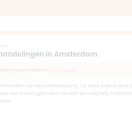
ijken
behandelingen in Amsterdam
s medisch gecontroleerd door:
Drs. Onur Kenc
 Amsterdam op Injectablesbooking. Op deze pagina zie je 
ratie van artsen, gebruikte merken en veiligheid, onafhan
ieken.