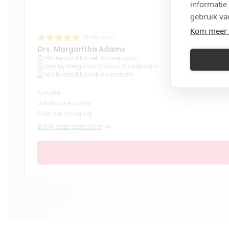
informatie
Meer informatie of m
gebruik va
Kom meer 
9. AcuVitae
(
9
reviews)
5
(
20
review
Drs. Margaritha Adams
Waterland Kliniek Amsterdam
Opgericht in
2017
Bey by Bergman Clinics Amsterdam
Aantal behandelaren
1
Waterland Kliniek Volendam
Meer informatie of m
Functie
Botox zone vanaf
Filler per ml vanaf
10. YourFACE Clini
Bekijk deze specialist
5
(
15
review
Opgericht in
2015
Aantal behandelaren
3
Meer informatie of m