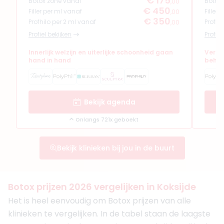
€ 175
Botox zone vanaf
Botox
,00
€ 450
Filler per ml vanaf
Filler
,00
€ 350
Profhilo per 2 ml vanaf
Profhi
,00
Profiel bekijken
Profiel
Innerlijk welzijn en uiterlijke schoonheid gaan
Verfi
hand in hand
behan
Bekijk agenda
Onlangs 721x geboekt
Bekijk klinieken bij jou in de buurt
Botox prijzen 2026 vergelijken in Koksijde
Het is heel eenvoudig om Botox prijzen van alle
klinieken te vergelijken. In de tabel staan de laagste