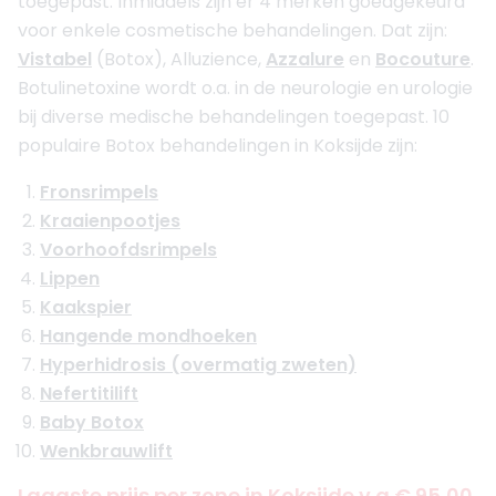
toegepast. Inmiddels zijn er 4 merken goedgekeurd
voor enkele cosmetische behandelingen. Dat zijn:
Vistabel
(Botox), Alluzience,
Azzalure
en
Bocouture
.
Botulinetoxine wordt o.a. in de neurologie en urologie
bij diverse medische behandelingen toegepast. 10
populaire Botox behandelingen in Koksijde zijn:
Fronsrimpels
Kraaienpootjes
Voorhoofdsrimpels
Lippen
Kaakspier
Hangende mondhoeken
Hyperhidrosis (overmatig zweten)
Nefertitilift
Baby Botox
Wenkbrauwlift
Laagste prijs per zone in Koksijde v.a € 95,00