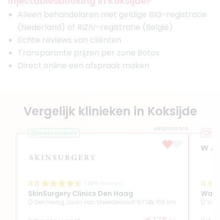
Injectablesbooking in Koksijde?
Alleen behandelaren met geldige BIG-registratie
(Nederland) of RIZIV-registratie (België)
Echte reviews van cliënten
Transparante prijzen per zone Botox
Direct online een afspraak maken
Vergelijk klinieken in Koksijde
Gesponsord
Best beoordeeld
Favo
4.8
4.9
(
324
reviews)
SkinSurgery Clinics Den Haag
Wate
Den Haag, Laan van Meerdervoort 677
155 km
Vol