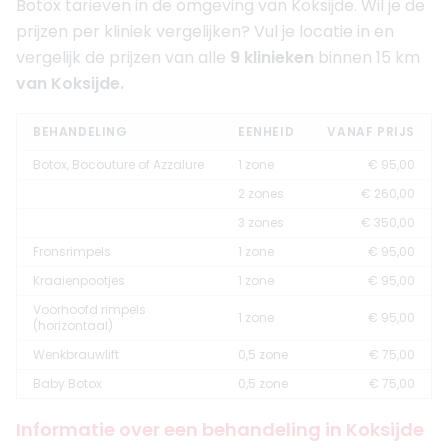
Botox tarieven in de omgeving van Koksijde. Wil je de
prijzen per kliniek vergelijken? Vul je locatie in en
vergelijk de prijzen van alle
9 klinieken
binnen 15 km
van Koksijde.
BEHANDELING
EENHEID
VANAF PRIJS
Botox, Bocouture of Azzalure
1 zone
€ 95,00
2 zones
€ 260,00
3 zones
€ 350,00
Fronsrimpels
1 zone
€ 95,00
Kraaienpootjes
1 zone
€ 95,00
Voorhoofd rimpels
1 zone
€ 95,00
(horizontaal)
Wenkbrauwlift
0,5 zone
€ 75,00
Baby Botox
0,5 zone
€ 75,00
Informatie over een behandeling in Koksijde