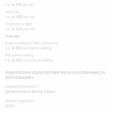
v.a.
€ 215
per ML
Teosyal
v.a.
€ 299
per ML
Traangoot filler
v.a.
€ 230
per ML
Overige
Hyaluronidase (filler oplossen)
v.a.
€ 150
per behandeling
PRP behandeling
v.a.
€ 250
per behandeling
Injectables door Kliniek Nina Amstelveen in
Amstelveen
Gespecialiseerd in
Skinboosters
,
Botox
,
Fillers
Kliniek opgericht
2020