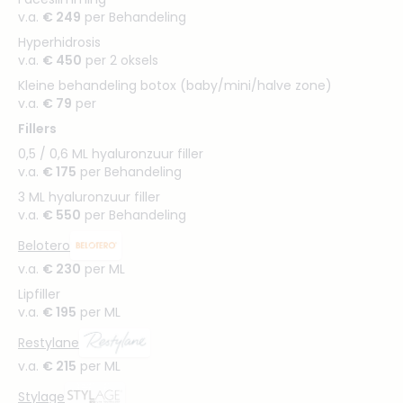
v.a.
€ 249
per Behandeling
Hyperhidrosis
v.a.
€ 450
per 2 oksels
Kleine behandeling botox (baby/mini/halve zone)
v.a.
€ 79
per
Fillers
0,5 / 0,6 ML hyaluronzuur filler
v.a.
€ 175
per Behandeling
3 ML hyaluronzuur filler
v.a.
€ 550
per Behandeling
Belotero
v.a.
€ 230
per ML
Lipfiller
v.a.
€ 195
per ML
Restylane
v.a.
€ 215
per ML
Stylage