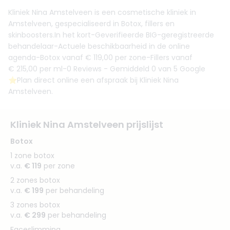
Kliniek Nina Amstelveen is een cosmetische kliniek in
Amstelveen, gespecialiseerd in Botox, fillers en
skinboosters.In het kort-Geverifieerde BIG-geregistreerde
behandelaar-Actuele beschikbaarheid in de online
agenda-Botox vanaf € 119,00 per zone-Fillers vanaf
€ 215,00 per ml-0 Reviews - Gemiddeld 0 van 5 Google
⭐️Plan direct online een afspraak bij Kliniek Nina
Amstelveen.
Kliniek Nina Amstelveen prijslijst
Botox
1 zone botox
v.a.
€ 119
per zone
2 zones botox
v.a.
€ 199
per behandeling
3 zones botox
v.a.
€ 299
per behandeling
Faceslimming