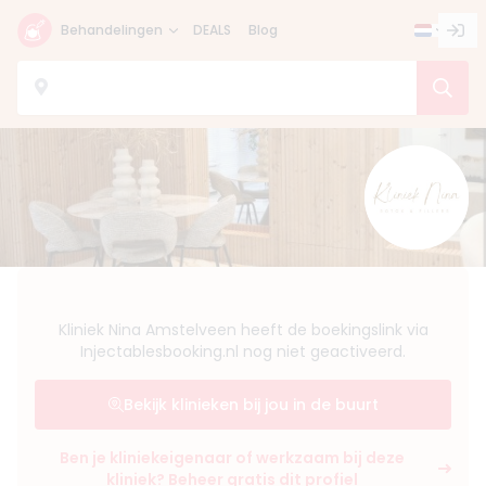
Behandelingen
DEALS
Blog
Kliniek Nina Amstelveen heeft de boekingslink via
Injectablesbooking.nl nog niet geactiveerd.
Bekijk klinieken bij jou in de buurt
Ben je kliniekeigenaar of werkzaam bij deze
kliniek? Beheer gratis dit profiel