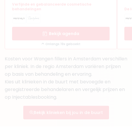
Verfijnde en gebalanceerde cosmetische
Bekijk artsprofiel
behandelingen
De 
(
20
reviews)
9. Drs. Jort Fekkes
Bekijk agenda
BIG-nummer
:
69918386101
Functie
Basisarts
Onlangs 19x geboekt
Aantal jaar ervaring
7 jaar
Klinieken
Kosten voor Wangen fillers in Amsterdam verschillen
Faceland Amsterdam Schiphol
per kliniek. In de regio Amsterdam variëren prijzen
Faceland Alkmaar
op basis van behandeling en ervaring.
Faceland Barendrecht
Kies uit klinieken in de buurt met bevoegde en
Boek consult
geregistreerde behandelaren en vergelijk prijzen en
Bekijk artsprofiel
op Injectablesbooking.
(
22
reviews)
Bekijk klinieken bij jou in de buurt
10. Drs. Arwind Chigharoe
BIG-nummer
:
69916296401
Functie
Cosmetisch Arts KNMG