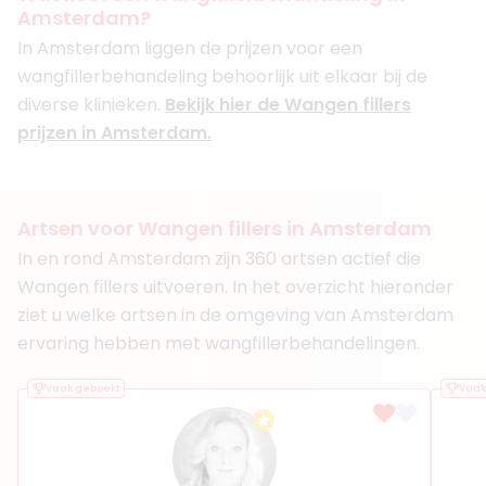
Amsterdam?
Boek consult
In Amsterdam liggen de prijzen voor een
Bekijk artsprofiel
wangfillerbehandeling behoorlijk uit elkaar bij de
diverse klinieken.
Bekijk hier de Wangen fillers
(
35
reviews)
prijzen in Amsterdam.
3. Drs. Nicolette Vermeulen
BIG-nummer
:
09041521401
Functie
Cosmetisch Arts KNMG, Cosmetisch arts
Aantal jaar ervaring
7 jaar
Artsen voor Wangen fillers in Amsterdam
Klinieken
In en rond Amsterdam zijn 360 artsen actief die
Ageworth Amsterdam Oud Zuid
Nationaal Huidcentrum
Wangen fillers uitvoeren. In het overzicht hieronder
+ 3 meer
ziet u welke artsen in de omgeving van Amsterdam
ervaring hebben met wangfillerbehandelingen.
Boek consult
Bekijk artsprofiel
Vaak geboekt
Vaak
(
32
reviews)
4. Dr. Mohammed Khurshed
BIG-nummer
:
19918544701