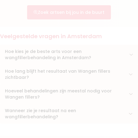
Boek consult
Zoek artsen bij jou in de buurt
Bekijk artsprofiel
(
26
reviews)
6. Dr. Mustafa Mahli
Veelgestelde vragen in Amsterdam
BIG-nummer
:
19922175401
Functie
Medisch specialist
Hoe kies je de beste arts voor een
Aantal jaar ervaring
5 jaar
wangfillerbehandeling in Amsterdam?
Klinieken
Faceland Amsterdam Schiphol
Hoe lang blijft het resultaat van Wangen fillers
DM Aesthetics
zichtbaar?
+ 2 meer
Hoeveel behandelingen zijn meestal nodig voor
Boek consult
Wangen fillers?
Bekijk artsprofiel
Wanneer zie je resultaat na een
wangfillerbehandeling?
(
30
reviews)
7. Drs. Tuna Demir
BIG-nummer
:
29924876301