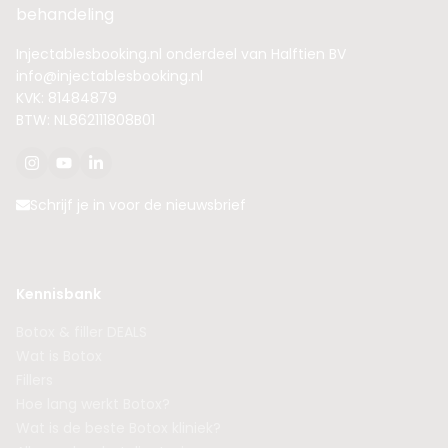
behandeling
Injectablesbooking.nl onderdeel van Halftien BV
info@injectablesbooking.nl
KVK: 81484879
BTW: NL862111808B01
Schrijf je in voor de nieuwsbrief
Kennisbank
Botox & filler DEALS
Wat is Botox
Fillers
Hoe lang werkt Botox?
Wat is de beste Botox kliniek?