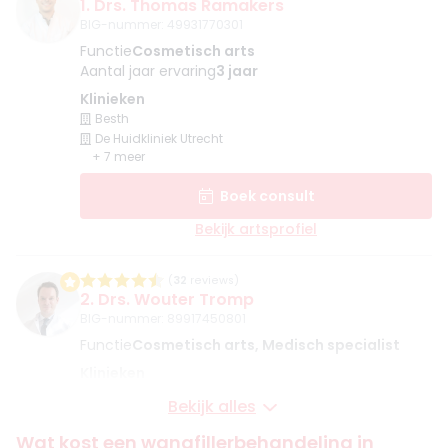
1. Drs. Thomas Ramakers
BIG-nummer
:
49931770301
Functie
Cosmetisch arts
Aantal jaar ervaring
3 jaar
Klinieken
Besth
De Huidkliniek Utrecht
+ 7 meer
Boek consult
Bekijk artsprofiel
(
32
reviews)
2. Drs. Wouter Tromp
BIG-nummer
:
89917450801
Functie
Cosmetisch arts, Medisch specialist
Klinieken
De Gezichtskliniek RAI Amsterdam
Bekijk alles
De Gezichtskliniek - Hilversum
+ 5 meer
Wat kost een wangfillerbehandeling in