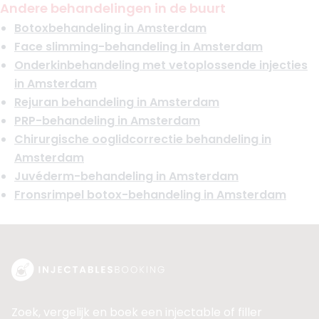
Andere behandelingen in de buurt
Klinieken
Botoxbehandeling in Amsterdam
Clinic The Golden Glow
Andivas Clinic
Face slimming-behandeling in Amsterdam
+ 2 meer
Onderkinbehandeling met vetoplossende injecties
in Amsterdam
Boek consult
Rejuran behandeling in Amsterdam
Bekijk artsprofiel
PRP-behandeling in Amsterdam
Chirurgische ooglidcorrectie behandeling in
Amsterdam
Juvéderm-behandeling in Amsterdam
Fronsrimpel botox-behandeling in Amsterdam
Zoek, vergelijk en boek een injectable of filler