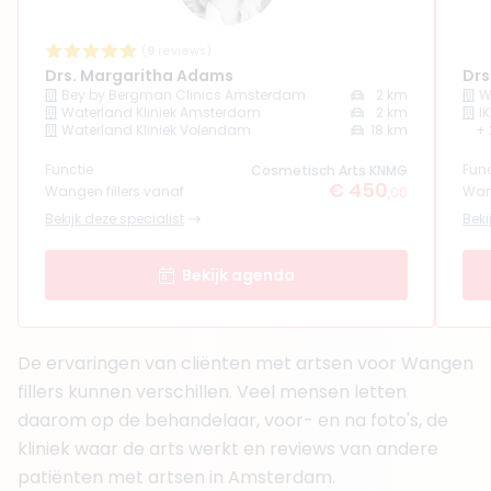
Functie
Cosmetisch Arts KNMG, Cosmetisch arts
Aantal jaar ervaring
8 jaar
(
9
reviews)
Klinieken
Drs. Margaritha Adams
Drs
Ivy clinics Amsterdam
Bey by Bergman Clinics Amsterdam
2 km
W
Waterland Kliniek Amsterdam
2 km
IK
Ivy clinics Amstelveen
Waterland Kliniek Volendam
18 km
+ 
+ 3 meer
Functie
Func
Cosmetisch Arts KNMG
Boek consult
€ 450
Wangen fillers vanaf
Wang
,00
Bekijk artsprofiel
Bekijk deze specialist
Beki
(
31
reviews)
Bekijk agenda
5. Drs. George Tokmaji
BIG-nummer
:
79919598901
Functie
Cosmetisch arts, Arts
De ervaringen van cliënten met artsen voor Wangen
Aantal jaar ervaring
11 jaar
fillers kunnen verschillen. Veel mensen letten
Klinieken
Balance in Beauty
daarom op de behandelaar, voor- en na foto's, de
Dream Clinics Hoofddorp
kliniek waar de arts werkt en reviews van andere
+ 4 meer
patiënten met artsen in Amsterdam.