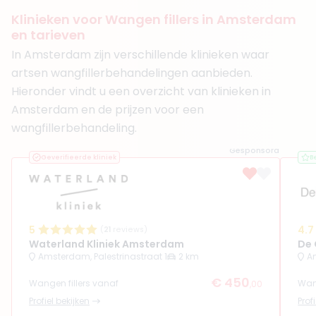
Functie
Cosmetisch Arts KNMG
Aantal jaar ervaring
8 jaar
Klinieken voor Wangen fillers in Amsterdam
en tarieven
Klinieken
Vitalderma
In Amsterdam zijn verschillende klinieken waar
Moshken Clinic
artsen wangfillerbehandelingen aanbieden.
+ 3 meer
Hieronder vindt u een overzicht van klinieken in
Boek consult
Amsterdam en de prijzen voor een
wangfillerbehandeling.
Bekijk artsprofiel
Gesponsord
Geverifieerde kliniek
B
(
18
reviews)
8. Dr. Avi Roopram
BIG-nummer
:
99909307401
Functie
Arts
Aantal jaar ervaring
16 jaar
5
4.7
(
21
reviews)
Klinieken
Waterland Kliniek Amsterdam
De 
Amsterdam, Palestrinastraat 1
2 km
A
Fairday Clinics Amsterdam Nieuw Sloten
Beauty Instituut Damsigt
€ 450
Wangen fillers vanaf
Wang
+ 9 meer
,00
Profiel bekijken
Prof
Boek consult