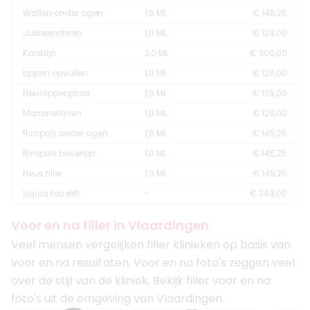
Wallen onder ogen
1,0 ML
€ 145,25
Jukbeenderen
1,0 ML
€ 129,00
Kaaklijn
2,0 ML
€ 300,00
Lippen opvullen
1,0 ML
€ 129,00
Neuslippenplooi
1,0 ML
€ 129,00
Marionetlijnen
1,0 ML
€ 129,00
Rimpels onder ogen
1,0 ML
€ 145,25
Rimpels bovenlip
1,0 ML
€ 145,25
Neus filler
1,0 ML
€ 145,25
Liquid facelift
-
€ 349,00
Voor en na filler in Vlaardingen
Veel mensen vergelijken filler klinieken op basis van
voor en na resultaten. Voor en na foto's zeggen veel
over de stijl van de kliniek. Bekijk filler voor en na
foto's uit de omgeving van Vlaardingen.