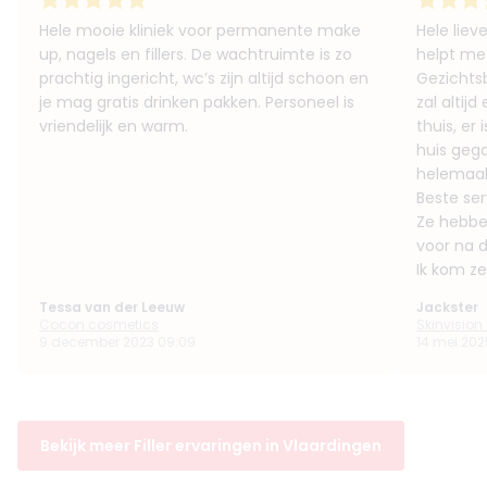
Hele mooie kliniek voor permanente make
Hele liev
up, nagels en fillers. De wachtruimte is zo
helpt met
prachtig ingericht, wc’s zijn altijd schoon en
Gezichtsbe
je mag gratis drinken pakken. Personeel is
zal altijd
vriendelijk en warm.
thuis, er
huis gega
helemaal
Beste serv
Ze hebbe
voor na 
Ik kom ze
Tessa van der Leeuw
Jackster
Cocon cosmetics
Skinvisio
9 december 2023 09:09
14 mei 202
Bekijk meer Filler ervaringen in Vlaardingen