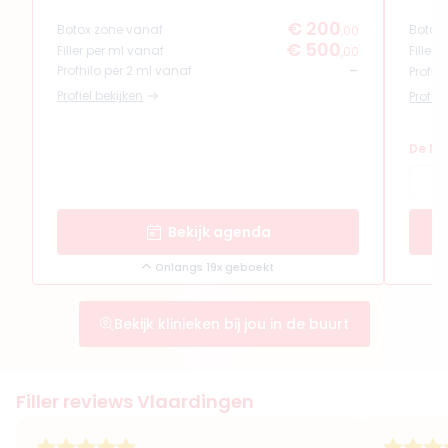
€ 200
Botox zone vanaf
Botox
,00
€ 500
Filler per ml vanaf
Filler
,00
-
Profhilo per 2 ml vanaf
Profhi
Profiel bekijken
Profiel
De la
Bekijk agenda
Onlangs 19x geboekt
Bekijk klinieken bij jou in de buurt
Filler reviews Vlaardingen