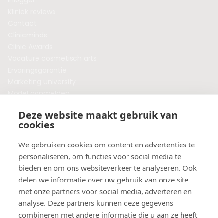
Inloggen
Kliniek reviews
Contact
Clinicminds
Clinic Awards
Vacature cosmetisch arts
Ervaringsgarantie
Marketing university
Model aanmelden
Plaats een blog
Deze website maakt gebruik van
Algemene voorwaarden
cookies
Privacybeleid
Veelgestelde vragen
We gebruiken cookies om content en advertenties te
personaliseren, om functies voor social media te
Botox behandeling in jouw regio?
bieden en om ons websiteverkeer te analyseren. Ook
Vergelijk klinieken per provincie
delen we informatie over uw gebruik van onze site
Botox Amsterdam
met onze partners voor social media, adverteren en
Botox Rotterdam
analyse. Deze partners kunnen deze gegevens
Botox Utrecht
combineren met andere informatie die u aan ze heeft