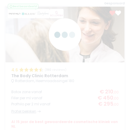
Gesponsord
Best beoordeeld
4.6
(
190
reviews)
The Body Clinic Rotterdam
Rotterdam, Heemraadssingel 180
€ 210
Botox zone vanaf
,00
€ 450
Filler per ml vanaf
,00
€ 295
Profhilo per 2 ml vanaf
,00
Profiel bekijken
Al 15 jaar de best gewaardeerde cosmetische kliniek van
NL