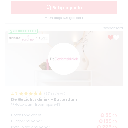
Bekijk agenda
Onlangs 30x geboekt
Gesponsord
Best beoordeeld
4.7
(
231
reviews)
De Gezichtskliniek - Rotterdam
Rotterdam, Boompjes 543
€ 99
Botox zone vanaf
,00
€ 199
Filler per ml vanaf
,00
€ 225
Profhilo per 2 ml vanaf
,00