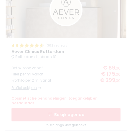
4.8
(
302
reviews)
Aever Clinics Rotterdam
Rotterdam, Lijnbaan 61
€ 89
Botox zone vanaf
,00
€ 175
Filler per ml vanaf
,00
€ 299
Profhilo per 2 ml vanaf
,00
Profiel bekijken
Cosmetische behandelingen, toegankelijk en
betaalbaar
Bekijk agenda
Onlangs 49x geboekt