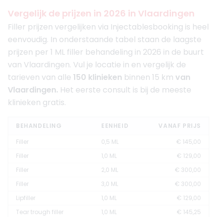
Vergelijk de prijzen in 2026 in Vlaardingen
Filler prijzen vergelijken via Injectablesbooking is heel
eenvoudig. In onderstaande tabel staan de laagste
prijzen per 1 ML filler behandeling in 2026 in de buurt
van Vlaardingen. Vul je locatie in en vergelijk de
tarieven van alle
150 klinieken
binnen 15 km
van
Vlaardingen.
Het eerste consult is bij de meeste
klinieken gratis.
BEHANDELING
EENHEID
VANAF PRIJS
Filler
0,5 ML
€ 145,00
Filler
1,0 ML
€ 129,00
Filler
2,0 ML
€ 300,00
Filler
3,0 ML
€ 300,00
Lipfiller
1,0 ML
€ 129,00
Tear trough filler
1,0 ML
€ 145,25