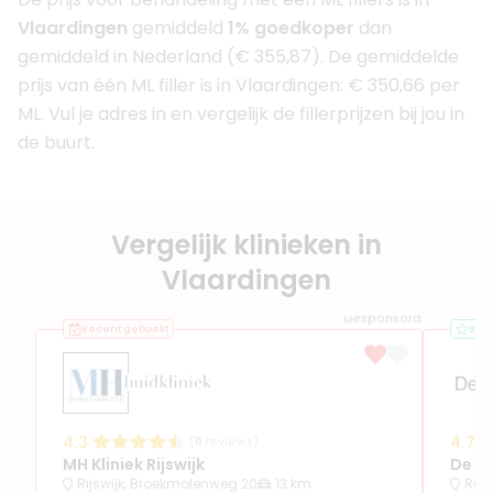
Vlaardingen
gemiddeld
1% goedkoper
dan
gemiddeld in Nederland (€ 355,87). De gemiddelde
prijs van één ML filler is in Vlaardingen: € 350,66 per
ML. Vul je adres in en vergelijk de fillerprijzen bij jou in
de buurt.
Vergelijk klinieken in
Vlaardingen
Gesponsord
Recent geboekt
Bes
4.3
4.7
(
11
reviews)
MH Kliniek Rijswijk
De Ge
Rijswijk, Broekmolenweg 20
13 km
Rot