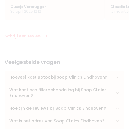
Guusje Verbruggen
Claudia L
30 april 2025 12:12
12 maart 2
Schrijf een review
Veelgestelde vragen
Hoeveel kost Botox bij Soap Clinics Eindhoven?
Wat kost een fillerbehandeling bij Soap Clinics
Eindhoven?
Hoe zijn de reviews bij Soap Clinics Eindhoven?
Wat is het adres van Soap Clinics Eindhoven?