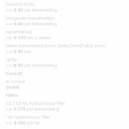
Gummy Smile
v.a.
€ 90
per Behandeling
Hangende mondhoeken
v.a.
€ 90
per Behandeling
Hyperhidrosis
v.a.
€ 500
per 2 oksels
Kleine behandeling botox (baby/mini/halve zone)
v.a.
€ 90
per
Lipflip
v.a.
€ 90
per behandeling
Consult
1e consult
Gratis
Fillers
0,5 / 0,6 ML hyaluronzuur filler
v.a.
€ 275
per Behandeling
1 ML hyaluronzuur filler
v.a.
€ 350
per ML