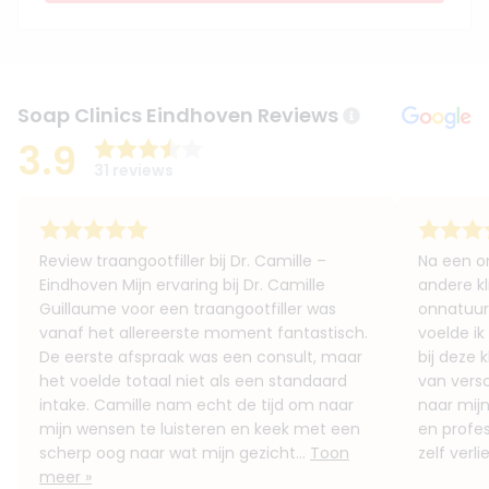
Soap Clinics Eindhoven Reviews
3.9
31 reviews
Review traangootfiller bij Dr. Camille –
Na een on
Eindhoven Mijn ervaring bij Dr. Camille
andere kl
Guillaume voor een traangootfiller was
onnatuurl
vanaf het allereerste moment fantastisch.
voelde ik
De eerste afspraak was een consult, maar
bij deze 
het voelde totaal niet als een standaard
van versc
intake. Camille nam echt de tijd om naar
naar mijn
mijn wensen te luisteren en keek met een
en profes
scherp oog naar wat mijn gezicht...
Toon
zelf verli
meer »