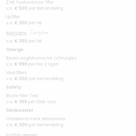
2 ML hyaluronzuur filler
v.a.
€ 500
per Behandeling
Lipfiller
v.a.
€ 250
per ML
Restylane
v.a.
€ 350
per ML
Overige
Boven ooglidcorrectie (chirurgie)
v.a.
€ 999
per Per 2 ogen
Haarfillers
v.a.
€ 300
per behandeling
Safety
BSure Filler Test
v.a.
€ 359
per DNA-test
Skinbooster
Onbekend merk skinbooster
v.a.
€ 300
per behandeling
Profhilo