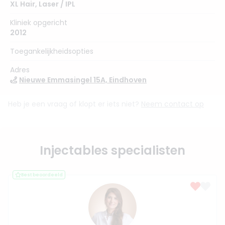
XL Hair
,
Laser / IPL
Kliniek opgericht
2012
Toegankelijkheidsopties
Adres
Nieuwe Emmasingel 15A, Eindhoven
Heb je een vraag of klopt er iets niet?
Neem contact op
Injectables specialisten
Best beoordeeld