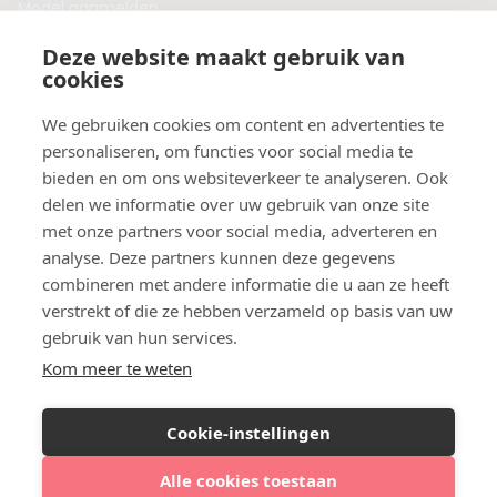
Model aanmelden
Plaats een blog
Deze website maakt gebruik van
Algemene voorwaarden
cookies
Privacybeleid
Veelgestelde vragen
We gebruiken cookies om content en advertenties te
personaliseren, om functies voor social media te
Botox behandeling in jouw regio?
bieden en om ons websiteverkeer te analyseren. Ook
Vergelijk klinieken per provincie
delen we informatie over uw gebruik van onze site
Botox Amsterdam
met onze partners voor social media, adverteren en
Botox Rotterdam
analyse. Deze partners kunnen deze gegevens
Botox Utrecht
combineren met andere informatie die u aan ze heeft
Botox Eindhoven
verstrekt of die ze hebben verzameld op basis van uw
Botox Purmerend
gebruik van hun services.
Botox Maastricht
Kom meer te weten
Botox Breda
Botox Nijmegen
Cookie-instellingen
Botox Zaandam
Botox Apeldoorn
Alle cookies toestaan
Bekijk agenda