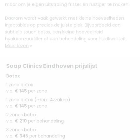
maar om je eigen uitstraling frisser en rustiger te maken.
Daarom wordt vaak gewerkt met kleine hoeveelheden
injectables op precies de juiste plek. Bijvoorbeeld een
subtiele touch botox, een kleine hoeveelheid
hyaluronzuurfiller of een behandeling voor huidkwaliteit.
Meer lezen
»
Soap Clinics Eindhoven prijslijst
Botox
1 zone botox
v.a.
€ 145
per zone
1 zone botox (merk: Azzalure)
v.a.
€ 145
per zone
2 zones botox
v.a.
€ 210
per behandeling
3 zones botox
v.a.
€ 345
per behandeling