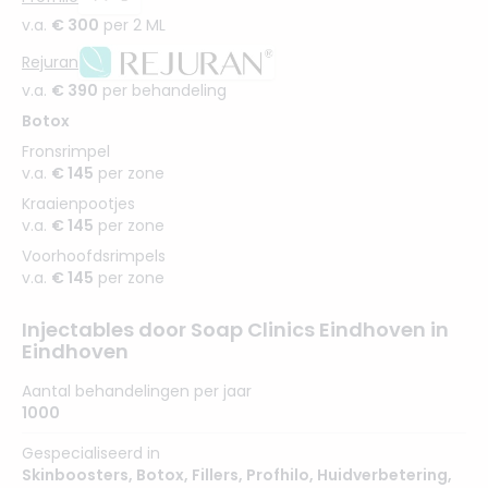
v.a.
€ 300
per 2 ML
Rejuran
v.a.
€ 390
per behandeling
Botox
Fronsrimpel
v.a.
€ 145
per zone
Kraaienpootjes
v.a.
€ 145
per zone
Voorhoofdsrimpels
v.a.
€ 145
per zone
Injectables door Soap Clinics Eindhoven in
Eindhoven
Aantal behandelingen per jaar
1000
Gespecialiseerd in
Skinboosters
,
Botox
,
Fillers
,
Profhilo
,
Huidverbetering
,