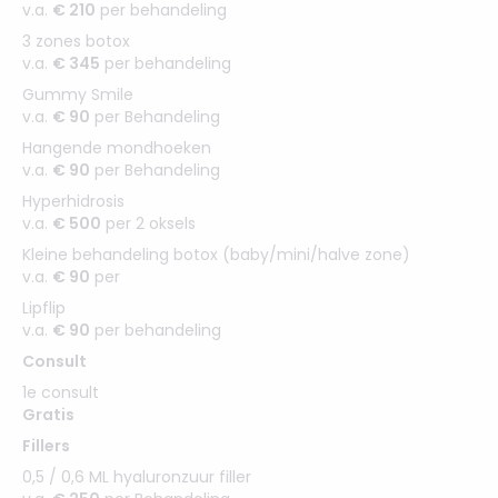
v.a.
€ 210
per behandeling
3 zones botox
v.a.
€ 345
per behandeling
Gummy Smile
v.a.
€ 90
per Behandeling
Hangende mondhoeken
v.a.
€ 90
per Behandeling
Hyperhidrosis
v.a.
€ 500
per 2 oksels
Kleine behandeling botox (baby/mini/halve zone)
v.a.
€ 90
per
Lipflip
v.a.
€ 90
per behandeling
Consult
1e consult
Gratis
Fillers
0,5 / 0,6 ML hyaluronzuur filler