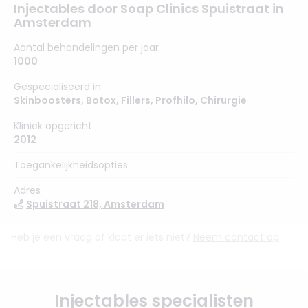
Injectables door Soap Clinics Spuistraat in
Amsterdam
Aantal behandelingen per jaar
1000
Gespecialiseerd in
Skinboosters
,
Botox
,
Fillers
,
Profhilo
,
Chirurgie
Kliniek opgericht
2012
Toegankelijkheidsopties
Adres
Spuistraat 218, Amsterdam
Heb je een vraag of klopt er iets niet?
Neem contact op
Injectables specialisten