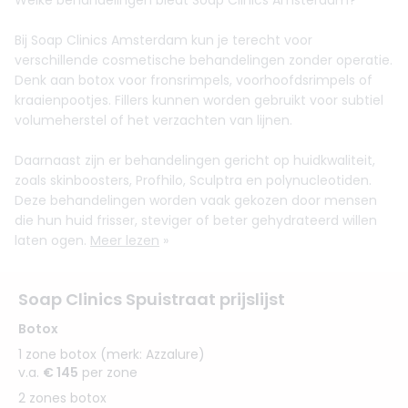
Welke behandelingen biedt Soap Clinics Amsterdam?
Bij Soap Clinics Amsterdam kun je terecht voor
verschillende cosmetische behandelingen zonder operatie.
Denk aan botox voor fronsrimpels, voorhoofdsrimpels of
kraaienpootjes. Fillers kunnen worden gebruikt voor subtiel
volumeherstel of het verzachten van lijnen.
Daarnaast zijn er behandelingen gericht op huidkwaliteit,
zoals skinboosters, Profhilo, Sculptra en polynucleotiden.
Deze behandelingen worden vaak gekozen door mensen
die hun huid frisser, steviger of beter gehydrateerd willen
laten ogen.
Meer lezen
»
Soap Clinics Spuistraat prijslijst
Botox
1 zone botox (merk: Azzalure)
v.a.
€ 145
per zone
2 zones botox