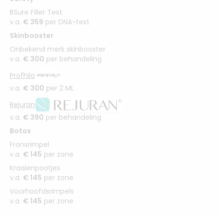
BSure Filler Test
v.a.
€ 359
per DNA-test
Skinbooster
Onbekend merk skinbooster
v.a.
€ 300
per behandeling
Profhilo
v.a.
€ 300
per 2 ML
Rejuran
v.a.
€ 390
per behandeling
Botox
Fronsrimpel
v.a.
€ 145
per zone
Kraaienpootjes
v.a.
€ 145
per zone
Voorhoofdsrimpels
v.a.
€ 145
per zone