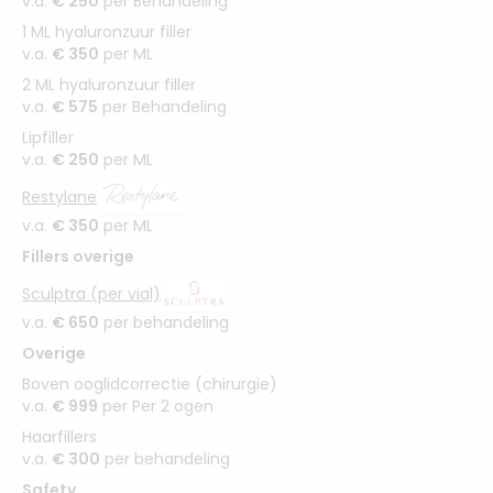
v.a.
€ 250
per Behandeling
1 ML hyaluronzuur filler
v.a.
€ 350
per ML
2 ML hyaluronzuur filler
v.a.
€ 575
per Behandeling
Lipfiller
v.a.
€ 250
per ML
Restylane
v.a.
€ 350
per ML
Fillers overige
Sculptra (per vial)
v.a.
€ 650
per behandeling
Overige
Boven ooglidcorrectie (chirurgie)
v.a.
€ 999
per Per 2 ogen
Haarfillers
v.a.
€ 300
per behandeling
Safety