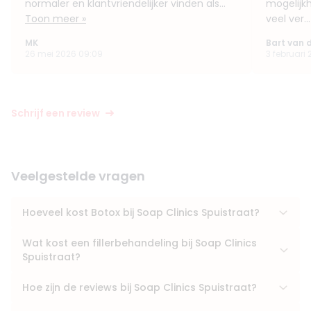
normaler en klantvriendelijker vinden als...
mogelijk
Toon meer »
veel ver..
MK
Bart van d
26 mei 2026 09:09
3 februari 
Schrijf een review
Veelgestelde vragen
Hoeveel kost Botox bij Soap Clinics Spuistraat?
Wat kost een fillerbehandeling bij Soap Clinics
Spuistraat?
Hoe zijn de reviews bij Soap Clinics Spuistraat?