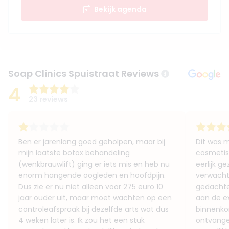
Bekijk agenda
Soap Clinics Spuistraat Reviews
4
23 reviews
Ben er jarenlang goed geholpen, maar bij
Dit was m
mijn laatste botox behandeling
cosmetis
(wenkbrauwlift) ging er iets mis en heb nu
eerlijk g
enorm hangende oogleden en hoofdpijn.
verwachte
Dus zie er nu niet alleen voor 275 euro 10
gedachte
jaar ouder uit, maar moet wachten op een
aan de ex
controleafspraak bij dezelfde arts wat dus
binnenkom
4 weken later is. Ik zou het een stuk
ontvangen