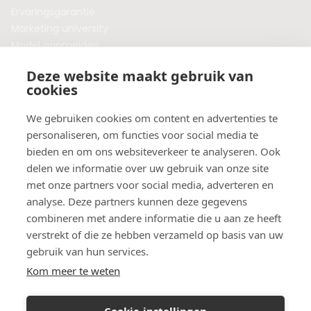
Ervaringsgarantie
Marketing university
Model aanmelden
Plaats een blog
Deze website maakt gebruik van
Algemene voorwaarden
cookies
Privacybeleid
Veelgestelde vragen
We gebruiken cookies om content en advertenties te
personaliseren, om functies voor social media te
Botox behandeling in jouw regio?
bieden en om ons websiteverkeer te analyseren. Ook
Vergelijk klinieken per provincie
delen we informatie over uw gebruik van onze site
Botox Amsterdam
met onze partners voor social media, adverteren en
Botox Rotterdam
analyse. Deze partners kunnen deze gegevens
Botox Utrecht
combineren met andere informatie die u aan ze heeft
Botox Eindhoven
verstrekt of die ze hebben verzameld op basis van uw
Botox Purmerend
gebruik van hun services.
Botox Maastricht
Kom meer te weten
Botox Breda
Botox Nijmegen
Cookie-instellingen