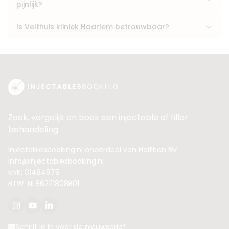
pijnlijk?
Is Velthuis kliniek Haarlem betrouwbaar?
Zoek, vergelijk en boek een injectable of filler
behandeling
Injectablesbooking.nl onderdeel van Halftien BV
info@injectablesbooking.nl
KVK: 81484879
BTW: NL862111808B01
Schrijf je in voor de nieuwsbrief