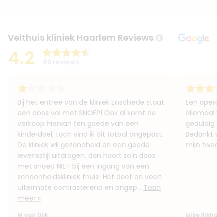
Velthuis kliniek Haarlem Reviews
4.2
49 reviews
Bij het entree van de kliniek Enschede staat
Een opera
een doos vol met SNOEP! Ook al komt de
allemaal v
verkoop hiervan ten goede van een
geduldig 
kinderdoel, toch vind ik dit totaal ongepast.
Bedankt 
De kliniek wil gezondheid en een goede
mijn twee
levensstijl uitdragen, dan hoort zo'n doos
met snoep NIET bij een ingang van een
schoonheidskliniek thuis! Het doet en voelt
uitermate contrasterend en ongep...
Toon
meer »
M van Dijk
silke Rikh