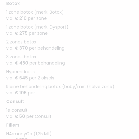
Botox
1 zone botox (merk: Botox)
v.a.
€ 210
per zone
1 zone botox (merk: Dysport)
v.a.
€ 275
per zone
2 zones botox
v.a.
€ 370
per behandeling
3 zones botox
v.a.
€ 480
per behandeling
Hyperhidrosis
v.a.
€ 645
per 2 oksels
Kleine behandeling botox (baby/mini/halve zone)
v.a.
€ 105
per
Consult
1e consult
v.a.
€ 50
per Consult
Fillers
HArmonyCa (1,25 ML)