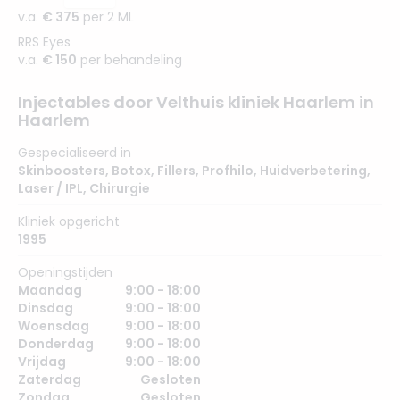
v.a.
€ 375
per 2 ML
RRS Eyes
v.a.
€ 150
per behandeling
Injectables door Velthuis kliniek Haarlem in
Haarlem
Gespecialiseerd in
Skinboosters
,
Botox
,
Fillers
,
Profhilo
,
Huidverbetering
,
Laser / IPL
,
Chirurgie
Kliniek opgericht
1995
Openingstijden
Maandag
9:00 - 18:00
Dinsdag
9:00 - 18:00
Woensdag
9:00 - 18:00
Donderdag
9:00 - 18:00
Vrijdag
9:00 - 18:00
Zaterdag
Gesloten
Zondag
Gesloten