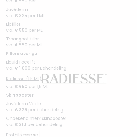
v.a.
€ 550
per
Juvéderm
v.a.
€ 325
per 1 ML
Lipfiller
v.a.
€ 550
per ML
Traangoot filler
v.a.
€ 550
per ML
Fillers overige
Liquid Facelift
v.a.
€ 1.600
per Behandeling
Radiesse (1,5 ML)
v.a.
€ 650
per 1,5 ML
Skinbooster
Juvéderm Volite
v.a.
€ 325
per behandeling
Onbekend merk skinbooster
v.a.
€ 210
per behandeling
Profhilo