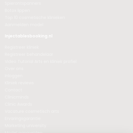
Spierontspanners
Botox lippen
Top 10 cosmetische klinieken
Aanmelden model
Injectablesbooking.nl
Registreer kliniek
Registreer behandelaar
Video Tutorial Arts en kliniek profiel
Over ons
Inloggen
Kliniek reviews
Contact
Clinicminds
Clinic Awards
Vacature cosmetisch arts
Ervaringsgarantie
Marketing university
Model aanmelden