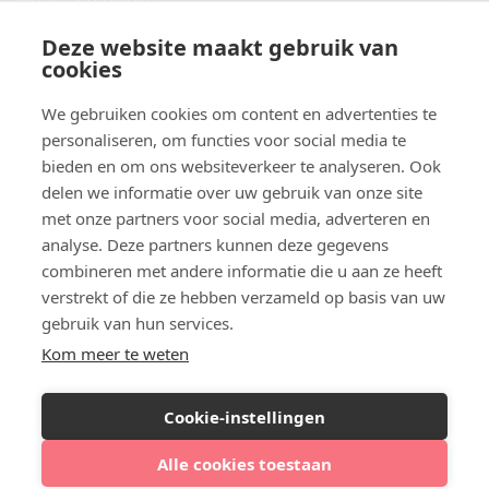
Plaats een blog
Deze website maakt gebruik van
Algemene voorwaarden
cookies
Privacybeleid
Veelgestelde vragen
We gebruiken cookies om content en advertenties te
personaliseren, om functies voor social media te
Botox behandeling in jouw regio?
bieden en om ons websiteverkeer te analyseren. Ook
Vergelijk klinieken per provincie
delen we informatie over uw gebruik van onze site
Botox Amsterdam
met onze partners voor social media, adverteren en
Botox Rotterdam
analyse. Deze partners kunnen deze gegevens
Botox Utrecht
combineren met andere informatie die u aan ze heeft
Botox Eindhoven
verstrekt of die ze hebben verzameld op basis van uw
Botox Purmerend
gebruik van hun services.
Botox Maastricht
Kom meer te weten
Botox Breda
Botox Nijmegen
Cookie-instellingen
Botox Zaandam
Botox Apeldoorn
Alle cookies toestaan
Bekijk agenda