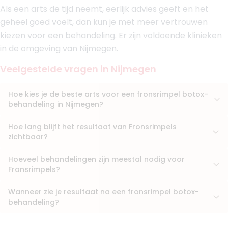
Als een arts de tijd neemt, eerlijk advies geeft en het
Boek consult
geheel goed voelt, dan kun je met meer vertrouwen
Bekijk artsprofiel
kiezen voor een behandeling. Er zijn voldoende klinieken
in de omgeving van Nijmegen.
(
31
reviews)
9. Drs. Nadine Verburg
Veelgestelde vragen in Nijmegen
BIG-nummer
:
19918123801
Functie
Cosmetisch Arts KNMG
Hoe kies je de beste arts voor een fronsrimpel botox-
Klinieken
behandeling in Nijmegen?
Le Masque schoonheidssalon
Dokter Nadine Cuijk
Hoe lang blijft het resultaat van Fronsrimpels
+ 3 meer
zichtbaar?
Boek consult
Hoeveel behandelingen zijn meestal nodig voor
Bekijk artsprofiel
Fronsrimpels?
Wanneer zie je resultaat na een fronsrimpel botox-
(
27
reviews)
behandeling?
10. Drs. Narges Botorabi
BIG-nummer
:
19908675901
Functie
Arts