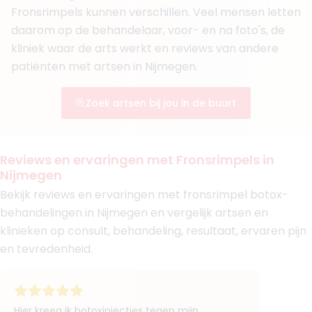
Fronsrimpels kunnen verschillen. Veel mensen letten
Klinieken
daarom op de behandelaar, voor- en na foto's, de
Clinique Bertholet
Bey by Bergman Clinics Den Bosch
kliniek waar de arts werkt en reviews van andere
Bey by Bergman Clinics Zwolle
patiënten met artsen in Nijmegen.
Boek consult
Zoek artsen bij jou in de buurt
Bekijk artsprofiel
6. Drs. Morsal Askanderi
Reviews en ervaringen met Fronsrimpels in
BIG-nummer
:
19935564801
Nijmegen
Klinieken
Bekijk reviews en ervaringen met fronsrimpel botox-
Faceland Nijmegen
Faceland Arnhem
behandelingen in Nijmegen en vergelijk artsen en
klinieken op consult, behandeling, resultaat, ervaren pijn
Boek consult
en tevredenheid.
Bekijk artsprofiel
(
78
reviews)
7. Drs. Annemarie van Rosmalen
Hier kreeg ik botoxinjecties tegen mijn