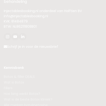
behandeling
Injectablesbooking.nl onderdeel van Halftien BV
info@injectablesbooking.nl
KVK: 81484879
BTW: NL862111808B01
Schrijf je in voor de nieuwsbrief
Kennisbank
Botox & filler DEALS
Wat is Botox
Fillers
Hoe lang werkt Botox?
Wat is de beste Botox kliniek?
Alle merken botulinetoxine