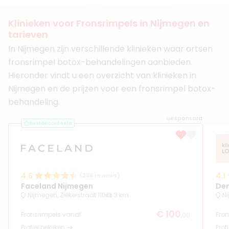
Klinieken
Klinieken voor Fronsrimpels in Nijmegen en
Medisch & Mooi Clinics Wijchen
tarieven
Fairday Clinics Arnhem
+ 4 meer
In Nijmegen zijn verschillende klinieken waar artsen
fronsrimpel botox-behandelingen aanbieden.
Boek consult
Hieronder vindt u een overzicht van klinieken in
Bekijk artsprofiel
Nijmegen en de prijzen voor een fronsrimpel botox-
behandeling.
Gesponsord
Best beoordeeld
4.6
4.1
(
286
reviews)
Faceland Nijmegen
Den
Nijmegen, Ziekerstraat 110
3 km
N
€ 100
Fronsrimpels vanaf
Fro
,00
Profiel bekijken
Prof