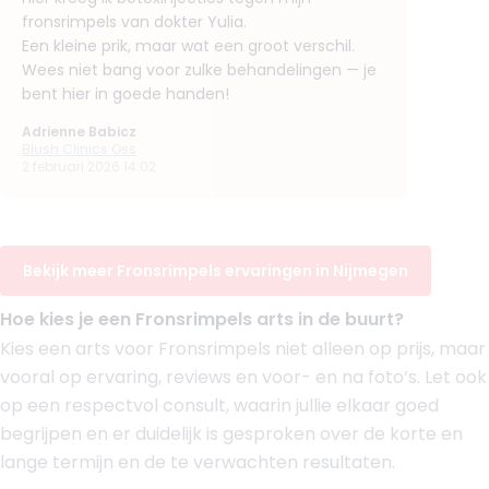
BIG-nummer
:
49056555901
fronsrimpels van dokter Yulia.
Een kleine prik, maar wat een groot verschil.
Functie
Cosmetisch Arts KNMG, Cosmetisch arts
Wees niet bang voor zulke behandelingen — je
Aantal jaar ervaring
18 jaar
bent hier in goede handen!
Klinieken
Van Rosmalen Kliniek Nijmegen
Adrienne Babicz
Van Rosmalen Kliniek Rotterdam
Blush Clinics Oss
2 februari 2026 14:02
Boek consult
Bekijk artsprofiel
Bekijk meer Fronsrimpels ervaringen in Nijmegen
(
34
reviews)
8. Drs. Dokter Shai
Hoe kies je een Fronsrimpels arts in de buurt?
BIG-nummer
:
79910835501
Kies een arts voor Fronsrimpels niet alleen op prijs, maar
Functie
Cosmetisch Arts KNMG, Cosmetisch arts
Aantal jaar ervaring
9 jaar
vooral op ervaring, reviews en voor- en na foto’s. Let ook
op een respectvol consult, waarin jullie elkaar goed
Klinieken
Van Rosmalen Kliniek Nijmegen
begrijpen en er duidelijk is gesproken over de korte en
Van Rosmalen Kliniek Rotterdam
lange termijn en de te verwachten resultaten.
Van Rosmalen Kliniek Den Haag