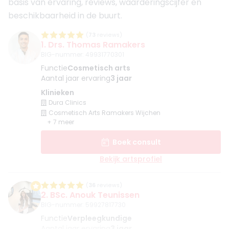
basis van ervaring, reviews, waarderingscijfer en
beschikbaarheid in de buurt.
(
73
reviews)
1. Drs. Thomas Ramakers
BIG-nummer
:
49931770301
Functie
Cosmetisch arts
Aantal jaar ervaring
3 jaar
Klinieken
Dura Clinics
Cosmetisch Arts Ramakers Wijchen
+ 7 meer
Boek consult
Bekijk artsprofiel
(
36
reviews)
2. BSc. Anouk Teunissen
BIG-nummer
:
59927817730
Functie
Verpleegkundige
Aantal jaar ervaring
3 jaar