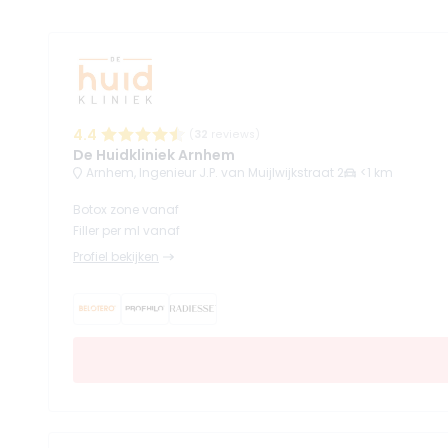
4.4
(
32
reviews)
De Huidkliniek Arnhem
Arnhem, Ingenieur J.P. van Muijlwijkstraat 2
<1 km
Botox zone vanaf
Filler per ml vanaf
Profiel bekijken