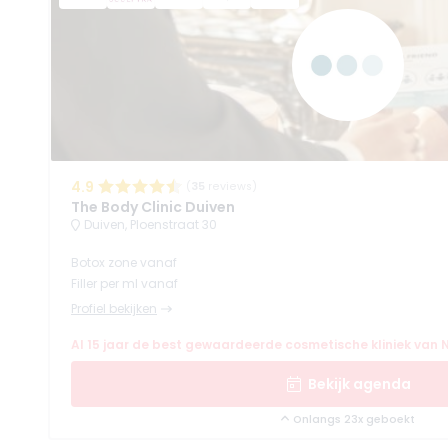
4.9
(
35
reviews)
The Body Clinic Duiven
Duiven, Ploenstraat 30
Botox zone vanaf
Filler per ml vanaf
Profiel bekijken
Al 15 jaar de best gewaardeerde cosmetische kliniek van 
Bekijk agenda
Onlangs 23x geboekt