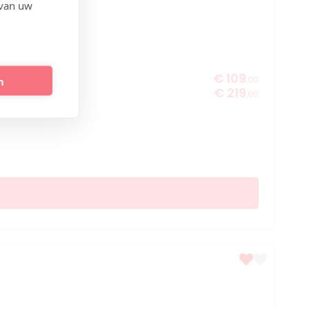
 van uw
€ 109
,00
n
€ 219
,00