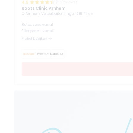
4.9
(
89
reviews)
Roots Clinic Arnhem
Arnhem, Velperbuitensingel 12
<1 km
Botox zone vanaf
Filler per ml vanaf
Profiel bekijken