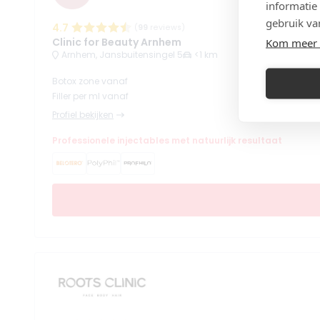
informatie
gebruik va
4.7
(
99
reviews)
Clinic for Beauty Arnhem
Kom meer 
Arnhem, Jansbuitensingel 5
<1 km
Botox zone vanaf
Filler per ml vanaf
Profiel bekijken
Professionele injectables met natuurlijk resultaat