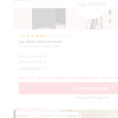
4.9
(
207
reviews)
Ivy clinics Westervoort
Westervoort, Kerkstraat 1
Botox zone vanaf
Filler per ml vanaf
Profiel bekijken
MEET IVY - gratis en vrijblijvend adviesgesprek - #ivycare
Bekijk agenda
Onlangs 122x geboekt
Recent geboekt