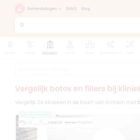
Behandelingen
DEALS
Blog
Sorteer
Acties
Klinieken
Artsen
Kaart
Behandeling
Type
Vergelijk botox en fillers bij klin
Vergelijk 24 klinieken in de buurt van Arnhem met
Best beoordeeld