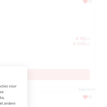
€ 99
,00
€ 249
,00
cties voor
Gesponsord
 we
ia,
et andere