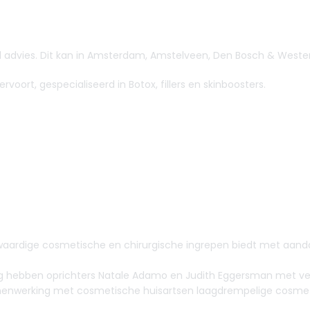
ijvend advies. Dit kan in Amsterdam, Amstelveen, Den Bosch & West
rvoort, gespecialiseerd in Botox, fillers en skinboosters.
oogwaardige cosmetische en chirurgische ingrepen biedt met aanda
lang hebben oprichters Natale Adamo en Judith Eggersman met ve
samenwerking met cosmetische huisartsen laagdrempelige cosmet