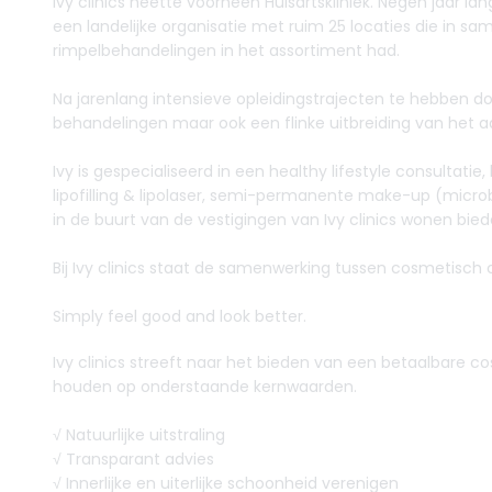
Ivy clinics heette voorheen Huisartskliniek. Negen jaar 
een landelijke organisatie met ruim 25 locaties die in 
rimpelbehandelingen in het assortiment had.
Na jarenlang intensieve opleidingstrajecten te hebben do
behandelingen maar ook een flinke uitbreiding van het 
Ivy is gespecialiseerd in een healthy lifestyle consultati
lipofilling & lipolaser, semi-permanente make-up (micro
in de buurt van de vestigingen van Ivy clinics wonen bied
Bij Ivy clinics staat de samenwerking tussen cosmetisch 
Simply feel good and look better.
Ivy clinics streeft naar het bieden van een betaalbare c
houden op onderstaande kernwaarden.
√ Natuurlijke uitstraling
√ Transparant advies
√ Innerlijke en uiterlijke schoonheid verenigen