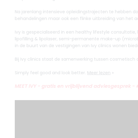
Na jarenlang intensieve opleidingstrajecten te hebben do
behandelingen maar ook een flinke uitbreiding van het 
Ivy is gespecialiseerd in een healthy lifestyle consultati
lipofilling & lipolaser, semi-permanente make-up (micro
in de buurt van de vestigingen van Ivy clinics wonen bied
Bij Ivy clinics staat de samenwerking tussen cosmetisch 
Simply feel good and look better.
Meer lezen
»
MEET IVY - gratis en vrijblijvend adviesgesprek -