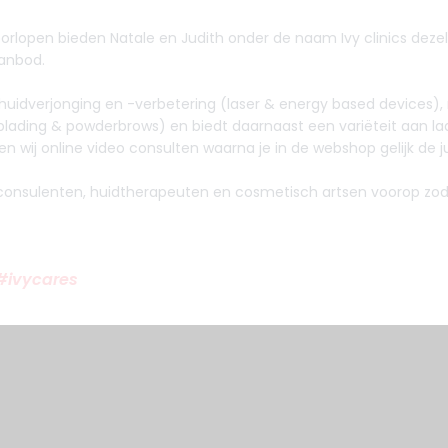
orlopen bieden Natale en Judith onder de naam Ivy clinics dezel
aanbod.
e, huidverjonging en -verbetering (laser & energy based devices), 
blading & powderbrows) en biedt daarnaast een variëteit aan la
en wij online video consulten waarna je in de webshop gelijk de j
consulenten, huidtherapeuten en cosmetisch artsen voorop zodat d
 #ivycares