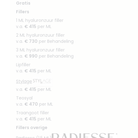
Gratis
Fillers
1 ML hyaluronzuur filler
v.a.
€ 415
per ML
2 ML hyaluronzuur filler
v.a.
€ 730
per Behandeling
3 ML hyaluronzuur filler
v.a.
€ 990
per Behandeling
Lipfiller
v.a.
€ 415
per ML
Stylage
v.a.
€ 415
per ML
Teosyal
v.a.
€ 470
per ML
Traangoot filler
v.a.
€ 415
per ML
Fillers overige