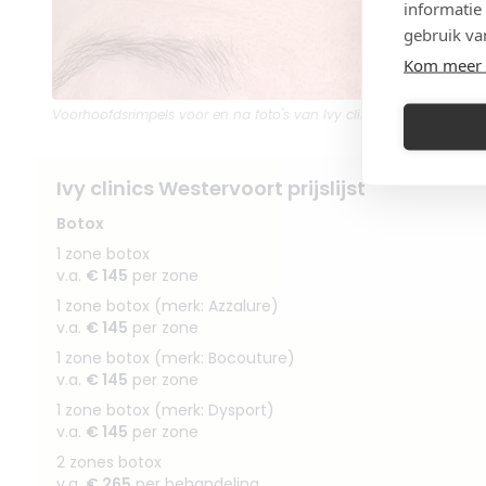
informatie
gebruik va
Kom meer 
Voorhoofdsrimpels
voor en na foto's van Ivy clinics Westervoort
Ivy clinics Westervoort prijslijst
Botox
1 zone botox
v.a.
€ 145
per zone
1 zone botox (merk: Azzalure)
v.a.
€ 145
per zone
1 zone botox (merk: Bocouture)
v.a.
€ 145
per zone
1 zone botox (merk: Dysport)
v.a.
€ 145
per zone
2 zones botox
v.a.
€ 265
per behandeling