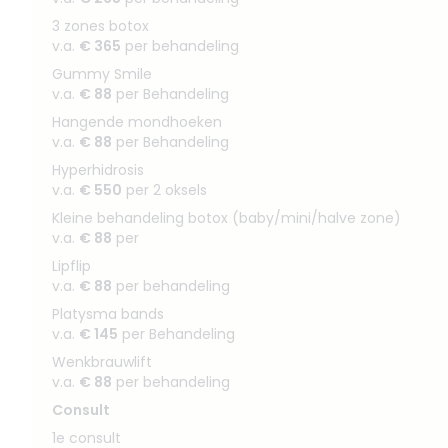
3 zones botox
v.a.
€ 365
per behandeling
Gummy Smile
v.a.
€ 88
per Behandeling
Hangende mondhoeken
v.a.
€ 88
per Behandeling
Hyperhidrosis
v.a.
€ 550
per 2 oksels
Kleine behandeling botox (baby/mini/halve zone)
v.a.
€ 88
per
Lipflip
v.a.
€ 88
per behandeling
Platysma bands
v.a.
€ 145
per Behandeling
Wenkbrauwlift
v.a.
€ 88
per behandeling
Consult
1e consult