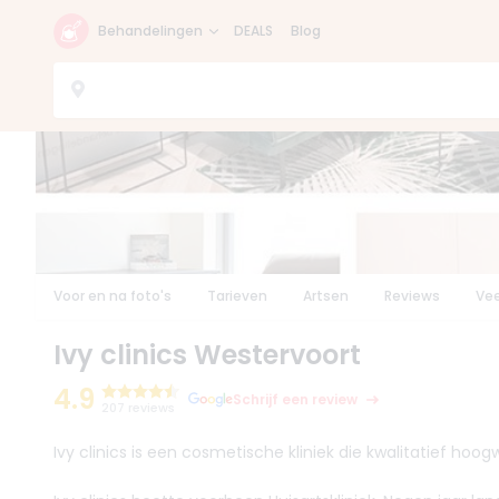
Behandelingen
DEALS
Blog
Voor en na foto's
Tarieven
Artsen
Reviews
Vee
Ivy clinics Westervoort
4.9
Schrijf een review
207 reviews
Ivy clinics is een cosmetische kliniek die kwalitatief h