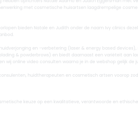
lang hebben oprichters Natale Adamo en Judith Eggersman met ve
samenwerking met cosmetische huisartsen laagdrempelige cosmet
orlopen bieden Natale en Judith onder de naam Ivy clinics dezel
aanbod.
e, huidverjonging en -verbetering (laser & energy based devices), 
blading & powderbrows) en biedt daarnaast een variëteit aan la
en wij online video consulten waarna je in de webshop gelijk de j
consulenten, huidtherapeuten en cosmetisch artsen voorop zodat d
osmetische keuze op een kwalitatieve, verantwoorde en ethische 