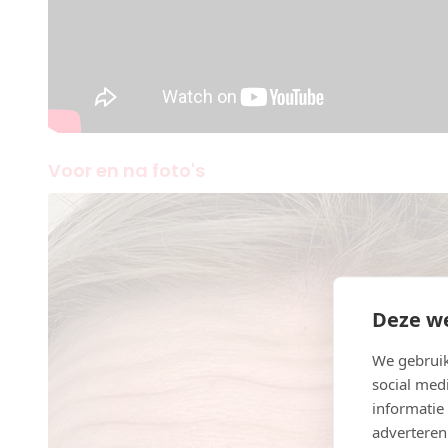
Voor en na foto's
Deze we
We gebruik
social med
informatie
adverteren