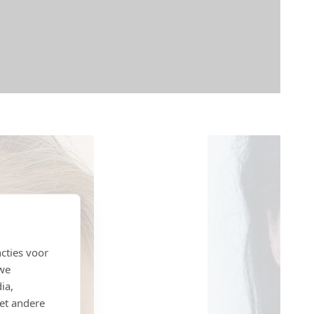
cties voor
 we
ia,
et andere