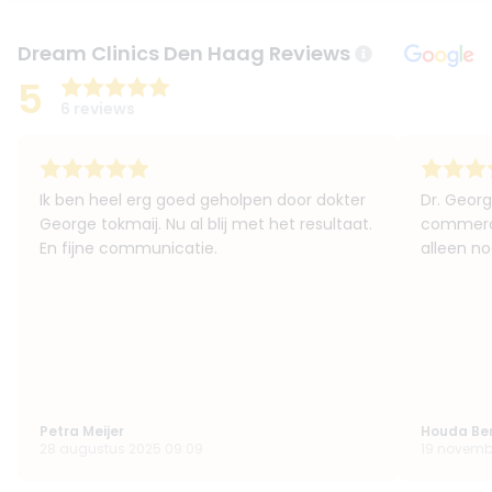
Dream Clinics Den Haag Reviews
5
6 reviews
Ik ben heel erg goed geholpen door dokter
Dr. Georg
George tokmaij. Nu al blij met het resultaat.
commercie
En fijne communicatie.
alleen n
Petra Meijer
Houda Be
28 augustus 2025 09:09
19 novembe