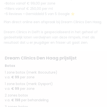
-Botox vanaf € 99,00 per zone
-Fillers vanaf € 250,00 per ml
-6 Reviews
-
Gemiddeld 5 van 5 Google ⭐️
Plan direct online een afspraak bij Dream Clinics Den Haag.
Dream Clinics in Delft is gespecialiseerd in het geheel of
gedeeltelijk laten verdwijnen van deze rimpels, met als
resultaat dat u er jeugdiger en frisser uit gaat zien.
Dream Clinics Den Haag prijslijst
Botox
1 zone botox (merk: Bocouture)
v.a.
€ 99
per zone
1 zone botox (merk: Dysport)
v.a.
€ 99
per zone
2 zones botox
v.a.
€ 198
per behandeling
3 zones botox