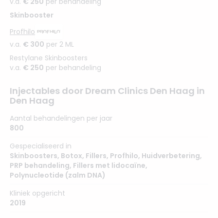
v.a.
€ 250
per behandeling
Skinbooster
Profhilo
v.a.
€ 300
per 2 ML
Restylane Skinboosters
v.a.
€ 250
per behandeling
Injectables door Dream Clinics Den Haag in
Den Haag
Aantal behandelingen per jaar
800
Gespecialiseerd in
Skinboosters
,
Botox
,
Fillers
,
Profhilo
,
Huidverbetering
,
PRP behandeling
,
Fillers met lidocaïne
,
Polynucleotide (zalm DNA)
Kliniek opgericht
2019