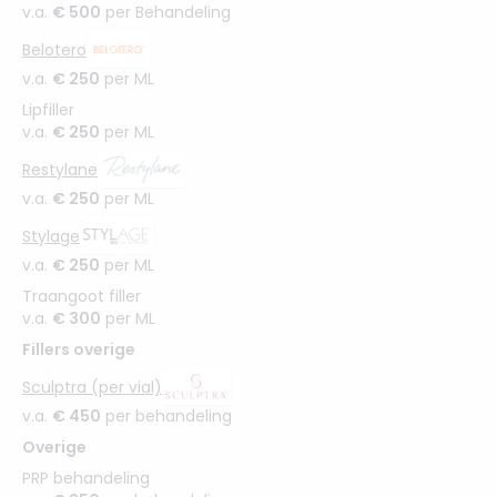
v.a.
€ 500
per Behandeling
Belotero
v.a.
€ 250
per ML
Lipfiller
v.a.
€ 250
per ML
Restylane
v.a.
€ 250
per ML
Stylage
v.a.
€ 250
per ML
Traangoot filler
v.a.
€ 300
per ML
Fillers overige
Sculptra (per vial)
v.a.
€ 450
per behandeling
Overige
PRP behandeling