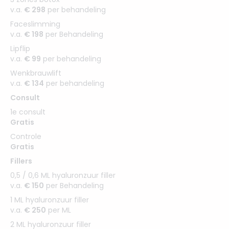
v.a.
€ 298
per behandeling
Faceslimming
v.a.
€ 198
per Behandeling
Lipflip
v.a.
€ 99
per behandeling
Wenkbrauwlift
v.a.
€ 134
per behandeling
Consult
1e consult
Gratis
Controle
Gratis
Fillers
0,5 / 0,6 ML hyaluronzuur filler
v.a.
€ 150
per Behandeling
1 ML hyaluronzuur filler
v.a.
€ 250
per ML
2 ML hyaluronzuur filler