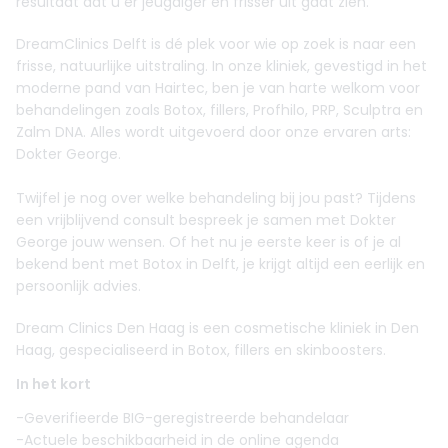
resultaat dat u er jeugdiger en frisser uit gaat zien.
DreamClinics Delft is dé plek voor wie op zoek is naar een
frisse, natuurlijke uitstraling. In onze kliniek, gevestigd in het
moderne pand van Hairtec, ben je van harte welkom voor
behandelingen zoals Botox, fillers, Profhilo, PRP, Sculptra en
Zalm DNA. Alles wordt uitgevoerd door onze ervaren arts:
Dokter George.
Twijfel je nog over welke behandeling bij jou past? Tijdens
een vrijblijvend consult bespreek je samen met Dokter
George jouw wensen. Of het nu je eerste keer is of je al
bekend bent met Botox in Delft, je krijgt altijd een eerlijk en
persoonlijk advies.
Dream Clinics Den Haag is een cosmetische kliniek in Den
Haag, gespecialiseerd in Botox, fillers en skinboosters.
In het kort
-Geverifieerde BIG-geregistreerde behandelaar
-Actuele beschikbaarheid in de online agenda