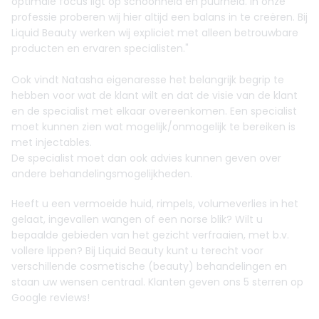
optimale focus ligt op schoonheid en puurheid. In onze
professie proberen wij hier altijd een balans in te creëren. Bij
Liquid Beauty werken wij expliciet met alleen betrouwbare
producten en ervaren specialisten."
Ook vindt Natasha eigenaresse het belangrijk begrip te
hebben voor wat de klant wilt en dat de visie van de klant
en de specialist met elkaar overeenkomen. Een specialist
moet kunnen zien wat mogelijk/onmogelijk te bereiken is
met injectables.
De specialist moet dan ook advies kunnen geven over
andere behandelingsmogelijkheden.
Heeft u een vermoeide huid, rimpels, volumeverlies in het
gelaat, ingevallen wangen of een norse blik? Wilt u
bepaalde gebieden van het gezicht verfraaien, met b.v.
vollere lippen? Bij Liquid Beauty kunt u terecht voor
verschillende cosmetische (beauty) behandelingen en
staan uw wensen centraal. Klanten geven ons 5 sterren op
Google reviews!