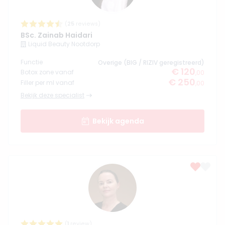
(
25
reviews)
BSc. Zainab Haidari
Liquid Beauty Nootdorp
Functie
Overige (BIG / RIZIV geregistreerd)
€ 120
Botox zone vanaf
,00
€ 250
Filler per ml vanaf
,00
Bekijk deze specialist
Bekijk agenda
(
1
review)