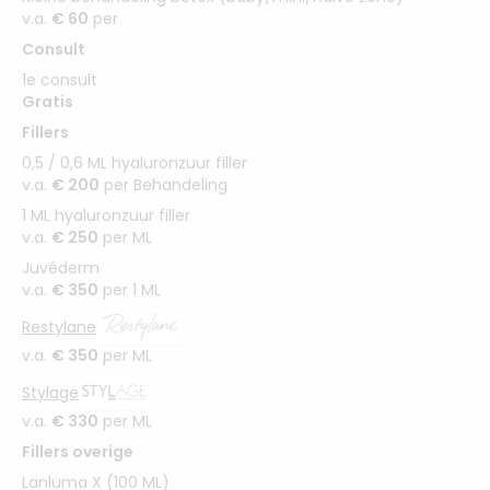
v.a.
€ 60
per
Consult
1e consult
Gratis
Fillers
0,5 / 0,6 ML hyaluronzuur filler
v.a.
€ 200
per Behandeling
1 ML hyaluronzuur filler
v.a.
€ 250
per ML
Juvéderm
v.a.
€ 350
per 1 ML
Restylane
v.a.
€ 350
per ML
Stylage
v.a.
€ 330
per ML
Fillers overige
Lanluma X (100 ML)