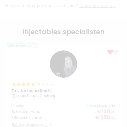
Heb je een vraag of klopt er iets niet?
Neem contact op
Injectables specialisten
Best beoordeeld
(
11
reviews)
Drs. Natasha Smits
Liquid Beauty Nootdorp
Functie
Cosmetisch arts
€ 120
Botox zone vanaf
,00
€ 250
Filler per ml vanaf
,00
Bekijk deze specialist