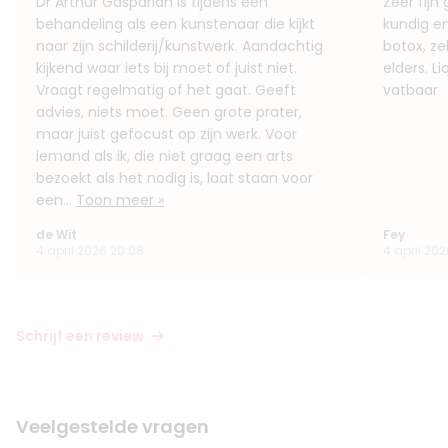
Dr Arthur Gasparian is tijdens een
Zeer fijn
behandeling als een kunstenaar die kijkt
kundig e
naar zijn schilderij/kunstwerk. Aandachtig
botox, z
kijkend waar iets bij moet of juist niet.
elders. L
Vraagt regelmatig of het gaat. Geeft
vatbaar
advies, niets moet. Geen grote prater,
maar juist gefocust op zijn werk. Voor
iemand als ik, die niet graag een arts
bezoekt als het nodig is, laat staan voor
een...
Toon meer »
de Wit
Fey
4 april 2026 20:08
4 april 202
Schrijf een review
Veelgestelde vragen