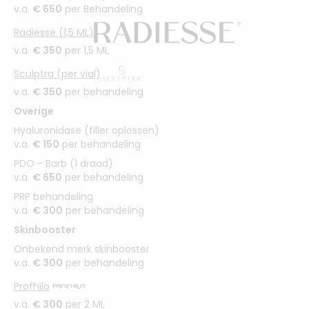
v.a.
€ 650
per Behandeling
Radiesse (1,5 ML)
v.a.
€ 350
per 1,5 ML
Sculptra (per vial)
v.a.
€ 350
per behandeling
Overige
Hyaluronidase (filler oplossen)
v.a.
€ 150
per behandeling
PDO - Barb (1 draad)
v.a.
€ 650
per behandeling
PRP behandeling
v.a.
€ 300
per behandeling
Skinbooster
Onbekend merk skinbooster
v.a.
€ 300
per behandeling
Profhilo
v.a.
€ 300
per 2 ML