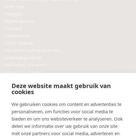
Over ons
Inloggen
Kliniek reviews
Contact
Clinicminds
Clinic Awards
Vacature cosmetisch arts
Ervaringsgarantie
Marketing university
Model aanmelden
Plaats een blog
Deze website maakt gebruik van
Algemene voorwaarden
cookies
Privacybeleid
Veelgestelde vragen
We gebruiken cookies om content en advertenties te
personaliseren, om functies voor social media te
Botox behandeling in jouw regio?
bieden en om ons websiteverkeer te analyseren. Ook
Vergelijk klinieken per provincie
delen we informatie over uw gebruik van onze site
Botox Amsterdam
met onze partners voor social media, adverteren en