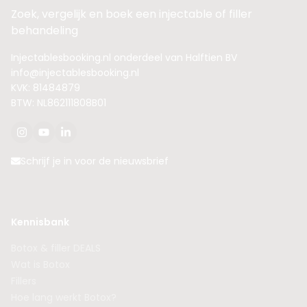
Zoek, vergelijk en boek een injectable of filler
behandeling
Injectablesbooking.nl onderdeel van Halftien BV
info@injectablesbooking.nl
KVK: 81484879
BTW: NL862111808B01
Schrijf je in voor de nieuwsbrief
Kennisbank
Botox & filler DEALS
Wat is Botox
Fillers
Hoe lang werkt Botox?