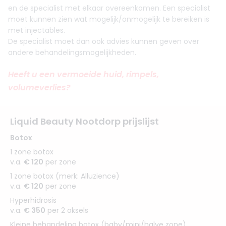
en de specialist met elkaar overeenkomen. Een specialist
moet kunnen zien wat mogelijk/onmogelijk te bereiken is
met injectables.
De specialist moet dan ook advies kunnen geven over
andere behandelingsmogelijkheden.
Heeft u een vermoeide huid, rimpels,
volumeverlies?
Liquid Beauty Nootdorp prijslijst
Botox
1 zone botox
v.a.
€ 120
per zone
1 zone botox (merk: Alluzience)
v.a.
€ 120
per zone
Hyperhidrosis
v.a.
€ 350
per 2 oksels
Kleine behandeling botox (baby/mini/halve zone)