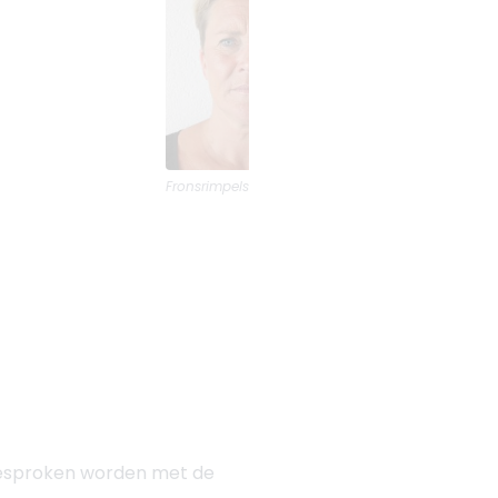
Fronsrimpels
voor en na foto's van
Renew Clinic 
besproken worden met de