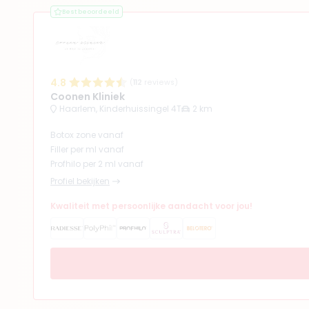
Best beoordeeld
4.8
(
112
reviews)
Coonen Kliniek
Haarlem, Kinderhuissingel 4T
2 km
Botox zone vanaf
Filler per ml vanaf
Profhilo per 2 ml vanaf
Profiel bekijken
Kwaliteit met persoonlijke aandacht voor jou!