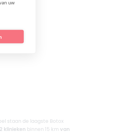
 van uw
e kennisbank:
n
abel staan de laagste Botox
2 klinieken
binnen 15 km
van