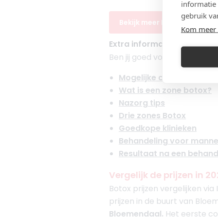
informatie
gebruik va
Bekijk meer Botox ervaring
Kom meer 
Extra informatie voor een 
Ben jij goed voorbereid op 
Mogelijke complicaties
Wat is een zone botox?
Nazorg tips
Drie zones Botox
Goedkope klinieken
Behandeling voor mann
Resultaat na een behand
Vergelijk de prijzen in 
Botox prijzen vergelijken vi
prijzen in de buurt van Bloem
Bloemendaal.
Het eerste con