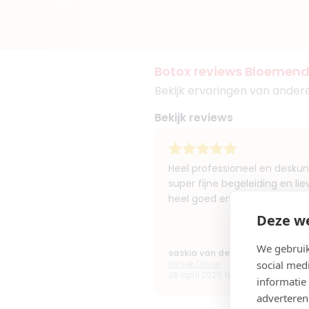
Botox reviews Bloemen
Bekijk ervaringen van ande
Bekijk reviews
Heel professioneel en deskund
super fijne begeleiding en lie
heel goed en fijn. Blij dat ik
Deze we
We gebruik
saskia van den bos
social med
Kliniek Olivier
28 april 2025 18:06
informatie
adverteren