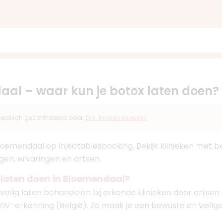
aal – waar kun je botox laten doen?
s medisch gecontroleerd door:
Drs. Imraan Muradin
 Bloemendaal op Injectablesbooking. Bekijk klinieken met
ngen, ervaringen en artsen.
x laten doen in Bloemendaal?
veilig laten behandelen bij erkende klinieken door artse
IZIV-erkenning (België). Zo maak je een bewuste en veilig