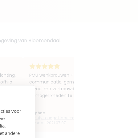
mgeving van Bloemendaal.
ichting,
PMU wenkbrauwen + Infralash eyeliner + consult boto
rofhilo
communicatie, gemakkelijk bereikbaar via e-mail, 
Ik voel me vertrouwd onder haar handen. Ze neemt
onmogelijkheden te bespreken en ze heeft goed zic
cties voor
Daphne
 we
Beauty Lounge Haarlem
15 maart 2021 07:07
ia,
et andere