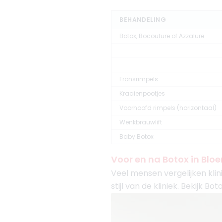
BEHANDELING
Botox, Bocouture of Azzalure
Fronsrimpels
Kraaienpootjes
Voorhoofd rimpels (horizontaal)
Wenkbrauwlift
Baby Botox
Voor en na Botox in Bl
Veel mensen vergelijken klin
stijl van de kliniek. Bekijk 