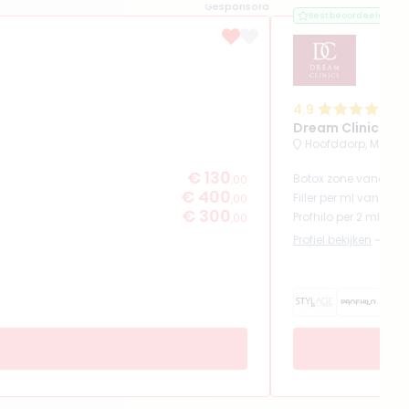
Gesponsord
Best beoordeeld
4.9
(
1
Dream Clinics H
Hoofddorp, Marken
€ 130
Botox zone vanaf
,00
€ 400
Filler per ml vanaf
,00
€ 300
Profhilo per 2 ml van
,00
Profiel bekijken