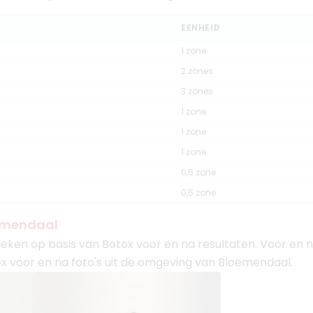
EENHEID
1 zone
2 zones
3 zones
1 zone
1 zone
1 zone
0,5 zone
0,5 zone
oemendaal
ieken op basis van Botox voor en na resultaten. Voor en n
Botox voor en na foto's uit de omgeving van Bloemendaal.