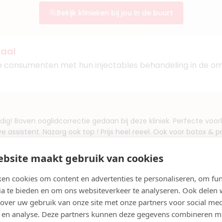
Bekijk klinieken bij jou in de buurt
daal
re consumenten met hun injectables behandeling in de o
ig! Boven ooglidcorrectie gedaan bij deze kliniek. Perfecte voorl
ve assistent. Nazorg ook top ! Prijs heel reeel. Ook voor botox & p
 dit adres heb gekregen van iemand.
bsite maakt gebruik van cookies
en cookies om content en advertenties te personaliseren, om fun
ia te bieden en om ons websiteverkeer te analyseren. Ook delen
 over uw gebruik van onze site met onze partners voor social med
 en analyse. Deze partners kunnen deze gegevens combineren m