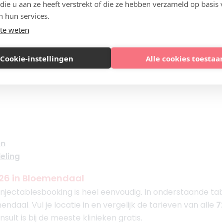
 die u aan ze heeft verstrekt of die ze hebben verzameld op basis
n hun services.
en in Bloemendaal
te weten
behandeling
een Botox behandeling in Bloemendaal?Lees verder in onz
Cookie-instellingen
Alle cookies toestaa
en
eling
2026 in Bloemendaal
a Injectablesbooking is heel eenvoudig. In onderstaande t
endaal. Vul je locatie in en vergelijk de tarieven van alle
7
sult is bij de meeste klinieken gratis.