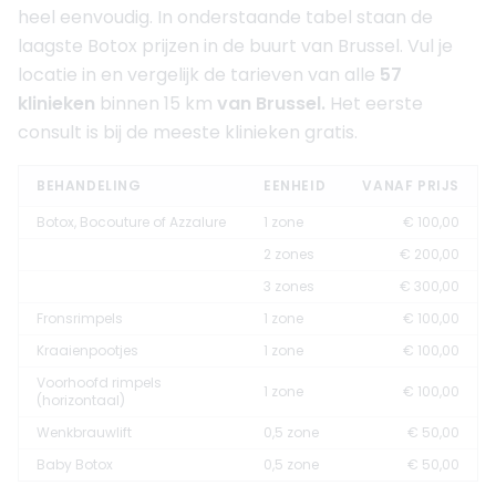
heel eenvoudig. In onderstaande tabel staan de
laagste Botox prijzen in de buurt van Brussel. Vul je
locatie in en vergelijk de tarieven van alle
57
klinieken
binnen 15 km
van Brussel.
Het eerste
consult is bij de meeste klinieken gratis.
BEHANDELING
EENHEID
VANAF PRIJS
Botox, Bocouture of Azzalure
1 zone
€ 100,00
2 zones
€ 200,00
3 zones
€ 300,00
Fronsrimpels
1 zone
€ 100,00
Kraaienpootjes
1 zone
€ 100,00
Voorhoofd rimpels
1 zone
€ 100,00
(horizontaal)
Wenkbrauwlift
0,5 zone
€ 50,00
Baby Botox
0,5 zone
€ 50,00