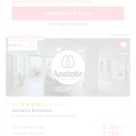
Gezichtsinjecties in Sint-Pieters-Woluwe
Bekijk kliniek in België
Onlangs 45x geboekt
Gesponsord
Favoriet bij cliënten
4.3
(
67
reviews)
Aestetic Bruxelles
Sint-Joost-ten-Node, Kunstlaan 1
€ 200
Botox zone vanaf
,00
€ 350
Filler per ml vanaf
,00