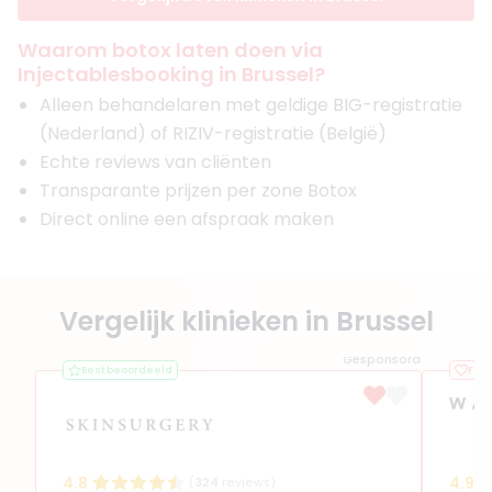
Waarom botox laten doen via
Injectablesbooking in Brussel?
Alleen behandelaren met geldige BIG-registratie
(Nederland) of RIZIV-registratie (België)
Echte reviews van cliënten
Transparante prijzen per zone Botox
Direct online een afspraak maken
Vergelijk klinieken in Brussel
Gesponsord
Best beoordeeld
Favo
4.8
4.9
(
324
reviews)