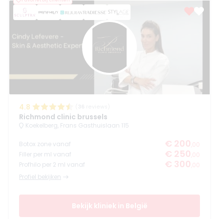
4.8
(
36
reviews)
Richmond clinic brussels
Koekelberg, Frans Gasthuislaan 115
€ 200
Botox zone vanaf
,00
€ 250
Filler per ml vanaf
,00
€ 300
Profhilo per 2 ml vanaf
,00
Profiel bekijken
Bekijk kliniek in België