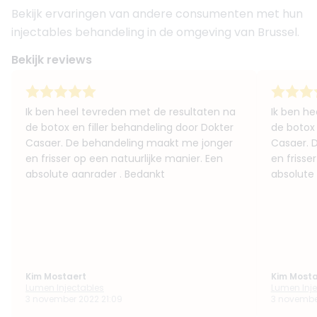
Bekijk ervaringen van andere consumenten met hun
injectables behandeling in de omgeving van Brussel.
Bekijk reviews
Ik ben heel tevreden met de resultaten na
Ik ben he
de botox en filler behandeling door Dokter
de botox 
Casaer. De behandeling maakt me jonger
Casaer. 
en frisser op een natuurlijke manier. Een
en frisse
absolute aanrader . Bedankt
absolute
Kim Mostaert
Kim Mosta
Lumen Injectables
Lumen Inje
3 november 2022 21:09
3 november