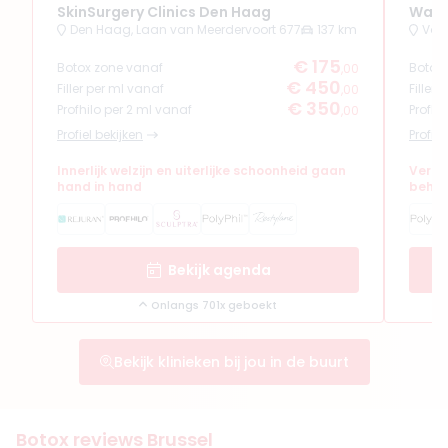
SkinSurgery Clinics Den Haag
Wate
Den Haag, Laan van Meerdervoort 677
137 km
Vol
€ 175
Botox zone vanaf
Botox
,00
€ 450
Filler per ml vanaf
Filler
,00
€ 350
Profhilo per 2 ml vanaf
Profhi
,00
Profiel bekijken
Profiel
Innerlijk welzijn en uiterlijke schoonheid gaan
Verfi
hand in hand
behan
Bekijk agenda
Onlangs 701x geboekt
Bekijk klinieken bij jou in de buurt
Botox reviews Brussel