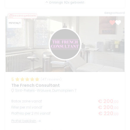
Onlangs 92x geboekt
Gesponsord
Recent geboekt
5
(
47
reviews)
The French Consultant
Sint-Pieters-Woluwe, Dumonplein 7
€ 200
Botox zone vanaf
,00
€ 200
Filler per ml vanaf
,00
€ 220
Profhilo per 2 ml vanaf
,00
Profiel bekijken