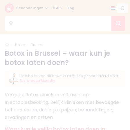
Behandelingen
DEALS
Blog
Home
Botox
Brussel
Botox in Brussel – waar kun je
botox laten doen?
De inhoud van dit artikel is medisch gecontroleerd door:
Drs. Imraan Muradin
Vergelijk Botox klinieken in Brussel op
Injectablesbooking. Bekijk klinieken met bevoegde
behandelaren, duidelijke prijzen, behandelingen,
ervaringen en artsen.
Waar kun je veilig botox laten doen in