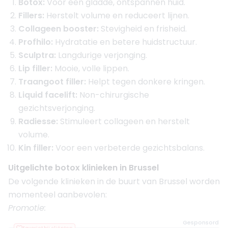
Botox:
Voor een gladde, ontspannen huid.
Fillers:
Herstelt volume en reduceert lijnen.
Collageen booster:
Stevigheid en frisheid.
Profhilo:
Hydratatie en betere huidstructuur.
Sculptra:
Langdurige verjonging.
Lip filler:
Mooie, volle lippen.
Traangoot filler:
Helpt tegen donkere kringen.
Liquid facelift:
Non-chirurgische
gezichtsverjonging.
Radiesse:
Stimuleert collageen en herstelt
volume.
Kin filler:
Voor een verbeterde gezichtsbalans.
Uitgelichte botox klinieken in Brussel
De volgende klinieken in de buurt van Brussel worden
momenteel aanbevolen:
Promotie:
Gesponsord
Favoriet bij cliënten