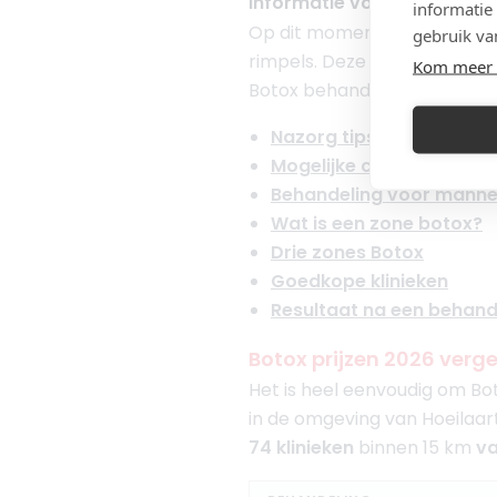
Informatie voor, tijdens e
informatie
Op dit moment zijn er 4 me
gebruik va
rimpels. Deze merken zijn
Vi
Kom meer 
Botox behandeling in
Hoeila
Nazorg tips
Mogelijke complicaties
Behandeling voor mann
Wat is een zone botox?
Drie zones Botox
Goedkope klinieken
Resultaat na een behand
Botox prijzen 2026 vergel
Het is heel eenvoudig om Boto
in de omgeving van Hoeilaart. 
74 klinieken
binnen 15 km
va