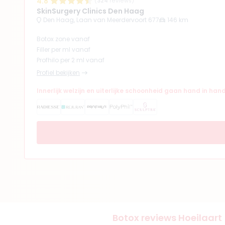
4.8
(
324
reviews)
SkinSurgery Clinics Den Haag
Den Haag, Laan van Meerdervoort 677
146 km
Botox zone vanaf
Filler per ml vanaf
Profhilo per 2 ml vanaf
Profiel bekijken
Innerlijk welzijn en uiterlijke schoonheid gaan hand in han
Botox reviews Hoeilaart