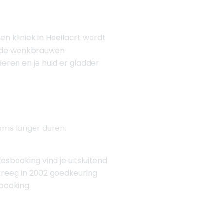
een kliniek in Hoeilaart wordt
en de wenkbrauwen
eren en je huid er gladder
soms langer duren.
esbooking vind je uitsluitend
 kreeg in 2002 goedkeuring
sbooking.