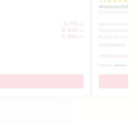
4.9
(
3
Waterland Klini
Volendam, Heidew
€ 175
Botox zone vanaf
,00
€ 450
Filler per ml vanaf
,00
€ 350
Profhilo per 2 ml van
,00
Profiel bekijken
Verfijnde en geba