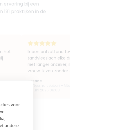
n ervaring bij een
 181 praktijken in de
en het
Ik ben ontzettend tevreden over de behandelingen die
ij
tandvleeslach elke drie maanden met Botox behande
niet langer onzeker; ik ben weer dol op mijn gliml
vrouw. Ik zou zonder aarzeling teruggaan; aarzel du
oceane
Dr. Nesma Jebbari – Médecine Esthétique Uccle
29 juni 2026 08:08
cties voor
 we
ia,
et andere