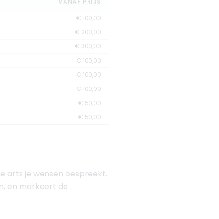
VANAF PRIJS
€ 100,00
€ 200,00
€ 300,00
€ 100,00
€ 100,00
€ 100,00
€ 50,00
€ 50,00
e arts je wensen bespreekt.
n, en markeert de