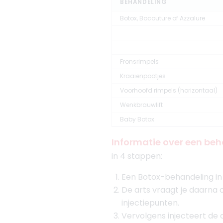
BEHANDELING
Botox, Bocouture of Azzalure
Fronsrimpels
Kraaienpootjes
Voorhoofd rimpels (horizontaal)
Wenkbrauwlift
Baby Botox
Informatie over een beh
in 4 stappen:
Een Botox-behandeling in 
De arts vraagt je daarna
injectiepunten.
Vervolgens injecteert de a