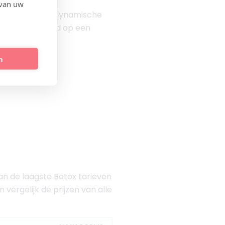
 van uw
ehandelen van dynamische
j goed voorbereid op een
n
taan de laagste Botox tarieven
n vergelijk de prijzen van alle