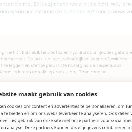
nsen die met Botox zijn behandeld in Hoeilaart. Wat is hu
den zij van hun esthetische behandeling? Lees reviews van
ring met Dr. Kamel. Ik heb botox en hyaluronzuurinjecties gehad 
 harmonieus. De arts is attent, vriendelijk en zeer professioneel. H
t te leggen en stelt je gerust. De nazorg na de sessie is ook
0% aan iedereen aan die op zoek is na...
Toon meer »
bsite maakt gebruik van cookies
en cookies om content en advertenties te personaliseren, om fun
ia te bieden en om ons websiteverkeer te analyseren. Ook delen
n in Hoeilaart
 over uw gebruik van onze site met onze partners voor social med
 en analyse. Deze partners kunnen deze gegevens combineren m