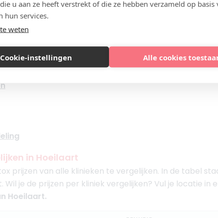
n na een behandeling
 die u aan ze heeft verstrekt of die ze hebben verzameld op basis
rken botulinetoxine goedgekeurd voor het cosmetisch b
n hun services.
stabel
(Botox), Bocouture, Azzalure en
Alluzience
. Ben ji
te weten
art?
Lees verder in onze kennisbank:
Cookie-instellingen
Alle cookies toestaa
en
eling
ijken in Hoeilaart
x prijzen van alle klinieken te vergelijken. In de tabel s
Wil je de prijzen per kliniek vergelijken? Vul je locatie in e
n Hoeilaart.