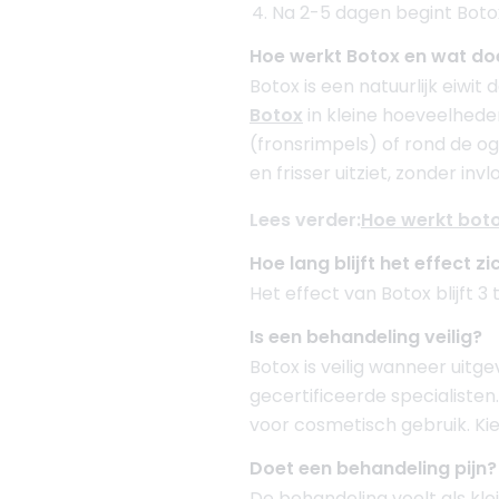
Na 2-5 dagen begint Botox
Hoe werkt Botox en wat doe
Botox is een natuurlijk eiwit 
Botox
in kleine hoeveelhede
(fronsrimpels) of rond de og
en frisser uitziet, zonder inv
Lees verder:
Hoe werkt bot
Hoe lang blijft het effect z
Het effect van Botox blijft 
Is een behandeling veilig?
Botox is veilig wanneer uitg
gecertificeerde specialisten
voor cosmetisch gebruik. Kies
Doet een behandeling pijn?
De behandeling voelt als klein