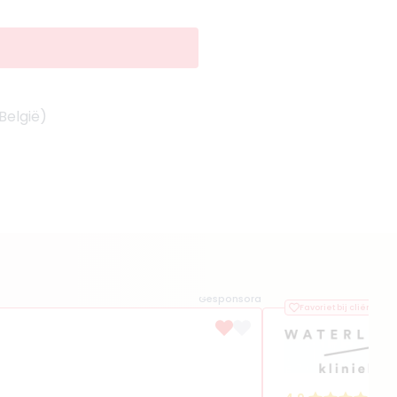
België)
Gesponsord
Favoriet bij cliënten