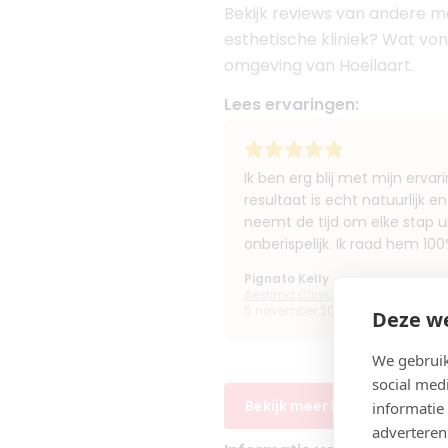
Bekijk reviews van andere me
esthetische kliniek? Wat von
omgeving van Hoeilaart.
Lees ervaringen:
Ik ben erg blij met mijn erva
resultaat is echt natuurlijk en
neemt de tijd om elke stap ui
onberispelijk. Ik raad hem 10
Pignato Kelly
Aestima Clinic
5 november 2025 16:04
Deze we
We gebruik
social med
Bekijk meer Botox ervaringe
informatie
adverteren