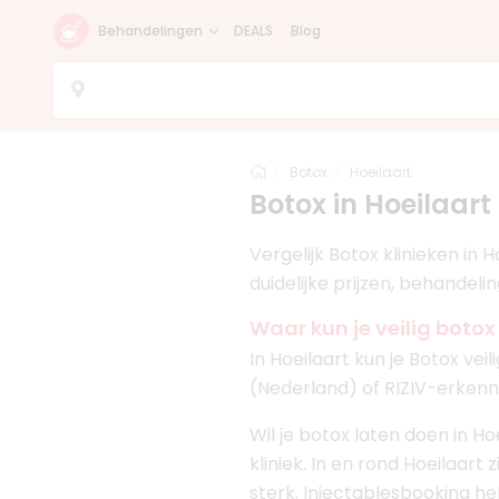
Behandelingen
DEALS
Blog
Home
Botox
Hoeilaart
Botox in Hoeilaart
Vergelijk Botox klinieken in
duidelijke prijzen, behandeli
Waar kun je veilig botox
In Hoeilaart kun je Botox ve
(Nederland) of RIZIV-erkenni
Wil je botox laten doen in H
kliniek. In en rond Hoeilaart 
sterk. Injectablesbooking hel