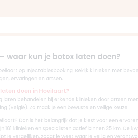
 – waar kun je botox laten doen?
 Hoeilaart op Injectablesbooking. Bekijk klinieken met be
ngen, ervaringen en artsen.
 laten doen in Hoeilaart?
ilig laten behandelen bij erkende klinieken door artsen me
ng (België). Zo maak je een bewuste en veilige keuze.
oeilaart? Dan is het belangrijk dat je kiest voor een erva
zijn 181 klinieken en specialisten actief binnen 25 km. De kw
pt je vergelijken, zodat je weet waar je veilig en verantw