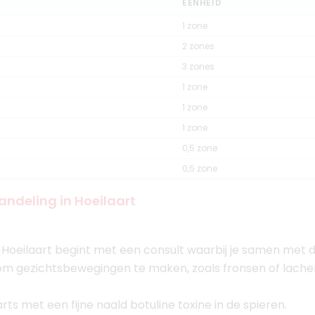
EENHEID
1 zone
2 zones
3 zones
1 zone
1 zone
1 zone
0,5 zone
0,5 zone
andeling in Hoeilaart
Hoeilaart begint met een consult waarbij je samen met d
 om gezichtsbewegingen te maken, zoals fronsen of lache
rts met een fijne naald botuline toxine in de spieren.