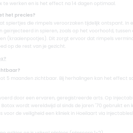
 te werken en is het effect na 14 dagen optimaal.
t het precies?
dat spiertjes die rimpels veroorzaken tijdelijk ontspant. In 
n geïnjecteerd in spieren, zoals op het voorhoofd, tuss
en (kraaienpootjes). Dit zorgt ervoor dat rimpels vermind
loed op de rest van je gezicht.
ox?
ichtbaar?
3 tot 5 maanden zichtbaar. Bij herhalingen kan het effect 
evoerd door een ervaren, geregistreerde arts. Op Injectabl
. Botox wordt wereldwijd al sinds de jaren '70 gebruikt en
 voor de veiligheid een kliniek in Hoeilaart via Injectable
e prikjes en is vrijwel pijnloos (pijnscore 1-2).