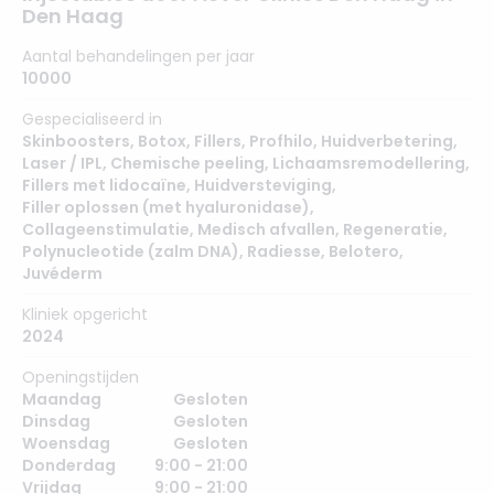
Den Haag
Aantal behandelingen per jaar
10000
Gespecialiseerd in
Skinboosters
,
Botox
,
Fillers
,
Profhilo
,
Huidverbetering
,
Laser / IPL
,
Chemische peeling
,
Lichaamsremodellering
,
Fillers met lidocaïne
,
Huidversteviging
,
Filler oplossen (met hyaluronidase)
,
Collageenstimulatie
,
Medisch afvallen
,
Regeneratie
,
Polynucleotide (zalm DNA)
,
Radiesse
,
Belotero
,
Juvéderm
Kliniek opgericht
2024
Openingstijden
Maandag
Gesloten
Dinsdag
Gesloten
Woensdag
Gesloten
Donderdag
9:00 - 21:00
Vrijdag
9:00 - 21:00