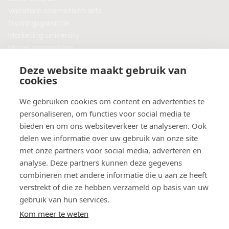
Vacature cosmetisch arts
Ervaringsgarantie
Marketing university
Model aanmelden
Plaats een blog
Deze website maakt gebruik van
Algemene voorwaarden
cookies
Privacybeleid
Veelgestelde vragen
We gebruiken cookies om content en advertenties te
personaliseren, om functies voor social media te
Botox behandeling in jouw regio?
bieden en om ons websiteverkeer te analyseren. Ook
Vergelijk klinieken per provincie
delen we informatie over uw gebruik van onze site
Botox Amsterdam
met onze partners voor social media, adverteren en
Botox Rotterdam
analyse. Deze partners kunnen deze gegevens
Botox Utrecht
combineren met andere informatie die u aan ze heeft
Botox Eindhoven
verstrekt of die ze hebben verzameld op basis van uw
Botox Purmerend
gebruik van hun services.
Botox Maastricht
Kom meer te weten
Botox Breda