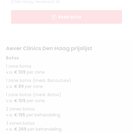
Den Haag, Venestraat 28
Boek actie
Aever Clinics Den Haag prijslijst
Botox
1 zone botox
v.a.
€ 109
per zone
1 zone botox (merk: Bocouture)
v.a.
€ 89
per zone
1 zone botox (merk: Botox)
v.a.
€ 109
per zone
2 zones botox
v.a.
€ 195
per behandeling
3 zones botox
v.a.
€ 269
per behandeling