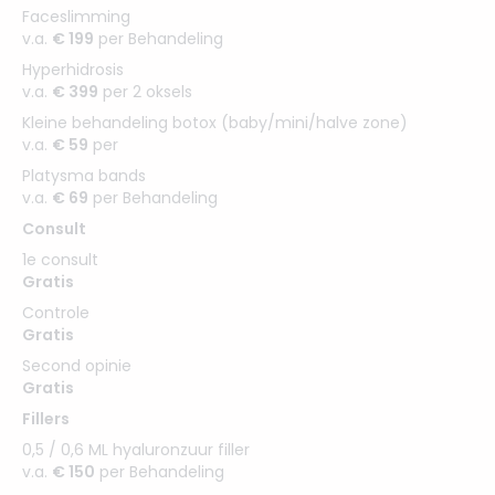
Faceslimming
v.a.
€ 199
per Behandeling
Hyperhidrosis
v.a.
€ 399
per 2 oksels
Kleine behandeling botox (baby/mini/halve zone)
v.a.
€ 59
per
Platysma bands
v.a.
€ 69
per Behandeling
Consult
1e consult
Gratis
Controle
Gratis
Second opinie
Gratis
Fillers
0,5 / 0,6 ML hyaluronzuur filler
v.a.
€ 150
per Behandeling