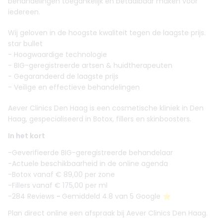
behandelingen toegankelijk en betaalbaar maken voor
iedereen.
Wij geloven in de hoogste kwaliteit tegen de laagste prijs.
star bullet
- Hoogwaardige technologie
- BIG-geregistreerde artsen & huidtherapeuten
- Gegarandeerd de laagste prijs
- Veilige en effectieve behandelingen
Aever Clinics Den Haag is een cosmetische kliniek in Den
Haag, gespecialiseerd in Botox, fillers en skinboosters.
In het kort
-Geverifieerde BIG-geregistreerde behandelaar
-Actuele beschikbaarheid in de online agenda
-Botox vanaf € 89,00 per zone
-Fillers vanaf € 175,00 per ml
-284 Reviews
-
Gemiddeld 4.8 van 5 Google ⭐️
Plan direct online een afspraak bij Aever Clinics Den Haag.