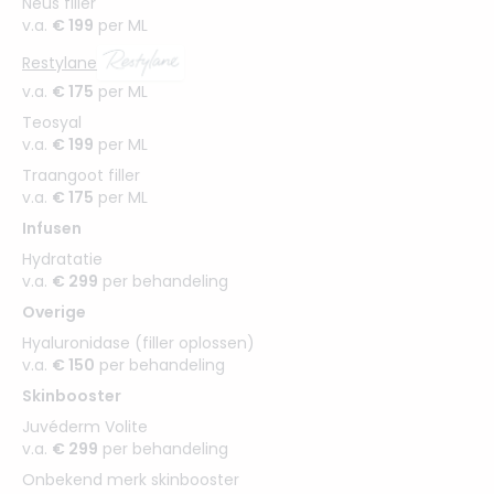
Neus filler
v.a.
€ 199
per ML
Restylane
v.a.
€ 175
per ML
Teosyal
v.a.
€ 199
per ML
Traangoot filler
v.a.
€ 175
per ML
Infusen
Hydratatie
v.a.
€ 299
per behandeling
Overige
Hyaluronidase (filler oplossen)
v.a.
€ 150
per behandeling
Skinbooster
Juvéderm Volite
v.a.
€ 299
per behandeling
Onbekend merk skinbooster