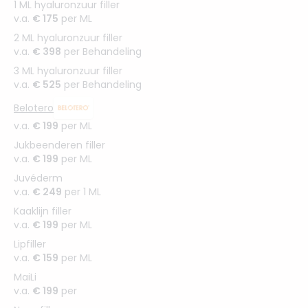
1 ML hyaluronzuur filler
v.a.
€ 175
per ML
2 ML hyaluronzuur filler
v.a.
€ 398
per Behandeling
3 ML hyaluronzuur filler
v.a.
€ 525
per Behandeling
Belotero
v.a.
€ 199
per ML
Jukbeenderen filler
v.a.
€ 199
per ML
Juvéderm
v.a.
€ 249
per 1 ML
Kaaklijn filler
v.a.
€ 199
per ML
Lipfiller
v.a.
€ 159
per ML
MaiLi
v.a.
€ 199
per