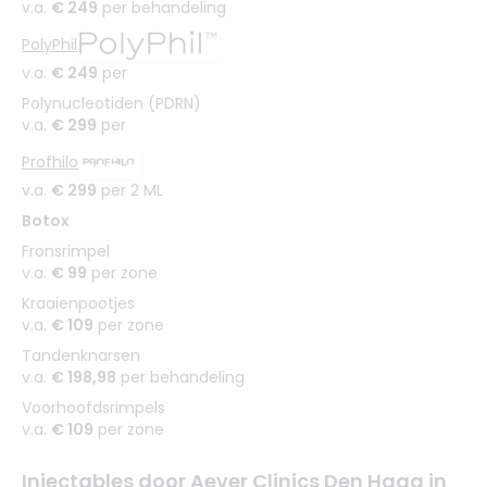
v.a.
€ 249
per behandeling
PolyPhil
v.a.
€ 249
per
Polynucleotiden (PDRN)
v.a.
€ 299
per
Profhilo
v.a.
€ 299
per 2 ML
Botox
Fronsrimpel
v.a.
€ 99
per zone
Kraaienpootjes
v.a.
€ 109
per zone
Tandenknarsen
v.a.
€ 198,98
per behandeling
Voorhoofdsrimpels
v.a.
€ 109
per zone
Injectables door Aever Clinics Den Haag in