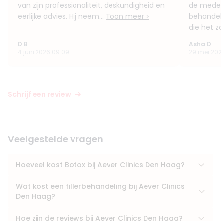
van zijn professionaliteit, deskundigheid en
de medew
eerlijke advies. Hij neem...
Toon meer »
behandel
die het z
D B
Asha D
4 juni 2026 09:09
29 mei 202
Schrijf een review
Veelgestelde vragen
Hoeveel kost Botox bij Aever Clinics Den Haag?
Wat kost een fillerbehandeling bij Aever Clinics
Den Haag?
Hoe zijn de reviews bij Aever Clinics Den Haag?