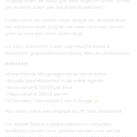
mogelijkheden zijn zodat jij er weer opgefrist uitziet, zonder
dat anderen zullen zien dat je behandeld bent.
Stralen komt van binnen maar als jij je van de buitenkant
net wat beter voelt zul jij dit ook meer uitstralen. Samen
gaan we voor een meer stralende jij!
LYF Clinic Maastricht is een cosmetische kliniek in
Maastricht, gespecialiseerd in Botox, fillers en skinboosters.
In het kort
-Geverifieerde BIG-geregistreerde behandelaar
-Actuele beschikbaarheid in de online agenda
-Botox vanaf € 140,00 per zone
-Fillers vanaf € 365,00 per ml
-40 Reviews
-
Gemiddeld 5 van 5 Google ⭐️
Plan direct online een afspraak bij LYF Clinic Maastricht.
Drs. Rachel Dijkstra is gespecialiseerd in natuurlijke
resultaten. Samen zal er gekeken worden naar wat de