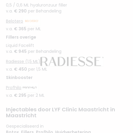
0,5 / 0,6 ML hyaluronzuur filler
v.a.
€ 290
per Behandeling
Belotero
v.a.
€ 365
per ML
Fillers overige
Liquid Facelift
v.a.
€ 945
per Behandeling
Radiesse (1,5 ML)
v.a.
€ 450
per 1,5 ML
Skinbooster
Profhilo
v.a.
€ 295
per 2 ML
Injectables door LYF Clinic Maastricht in
Maastricht
Gespecialiseerd in
Botox
,
Fillers
,
Profhilo
,
Huidverbetering
,