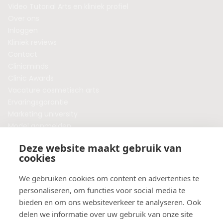
Video Tutorial Arts en kliniek profiel
Over ons
Inloggen
Kliniek reviews
Contact
Clinicminds
Clinic Awards
Vacature cosmetisch arts
Ervaringsgarantie
Marketing university
Model aanmelden
Plaats een blog
Deze website maakt gebruik van
Algemene voorwaarden
cookies
Privacybeleid
Veelgestelde vragen
We gebruiken cookies om content en advertenties te
personaliseren, om functies voor social media te
Botox behandeling in jouw regio?
bieden en om ons websiteverkeer te analyseren. Ook
Vergelijk klinieken per provincie
delen we informatie over uw gebruik van onze site