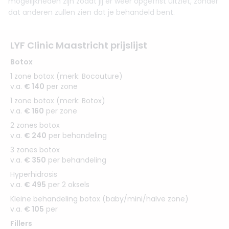
mogelijkheden zijn zodat jij er weer opgefrist uitziet, zonder
dat anderen zullen zien dat je behandeld bent.
LYF Clinic Maastricht prijslijst
Botox
1 zone botox (merk: Bocouture)
v.a.
€ 140
per zone
1 zone botox (merk: Botox)
v.a.
€ 160
per zone
2 zones botox
v.a.
€ 240
per behandeling
3 zones botox
v.a.
€ 350
per behandeling
Hyperhidrosis
v.a.
€ 495
per 2 oksels
Kleine behandeling botox (baby/mini/halve zone)
v.a.
€ 105
per
Fillers