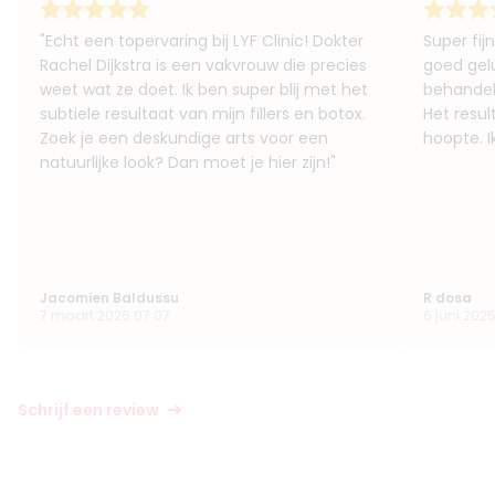
"Echt een topervaring bij LYF Clinic! Dokter
Super fijn
Rachel Dijkstra is een vakvrouw die precies
goed gel
weet wat ze doet. Ik ben super blij met het
behandeli
subtiele resultaat van mijn fillers en botox.
Het result
Zoek je een deskundige arts voor een
hoopte. I
natuurlijke look? Dan moet je hier zijn!"
Jacomien Baldussu
R dosa
7 maart 2026 07:07
6 juni 2025
Schrijf een review