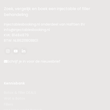
Zoek, vergelijk en boek een injectable of filler
behandeling
Injectablesbooking.nl onderdeel van Halftien BV
info@injectablesbooking.nl
KVK: 81484879
BTW: NL862111808B01
Schrijf je in voor de nieuwsbrief
Kennisbank
Botox & filler DEALS
Wat is Botox
Fillers