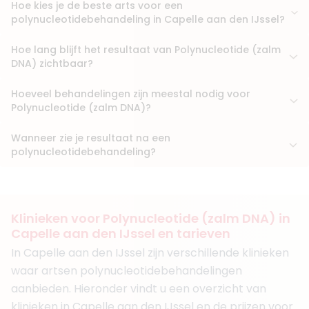
Hoe kies je de beste arts voor een
Boek consult
polynucleotidebehandeling in Capelle aan den IJssel?
Bekijk artsprofiel
Hoe lang blijft het resultaat van Polynucleotide (zalm
DNA) zichtbaar?
(
18
reviews)
7. Dr. Avi Roopram
Hoeveel behandelingen zijn meestal nodig voor
BIG-nummer
:
99909307401
Polynucleotide (zalm DNA)?
Functie
Arts
Aantal jaar ervaring
16 jaar
Wanneer zie je resultaat na een
Klinieken
polynucleotidebehandeling?
Fairday Clinics Rotterdam
Medic Cosmetic Clinics Berkel en Rodenrijs
+ 9 meer
Boek consult
Klinieken voor Polynucleotide (zalm DNA) in
Capelle aan den IJssel en tarieven
Bekijk artsprofiel
In Capelle aan den IJssel zijn verschillende klinieken
waar artsen polynucleotidebehandelingen
(
20
reviews)
8. Drs. Jort Fekkes
aanbieden. Hieronder vindt u een overzicht van
BIG-nummer
:
69918386101
klinieken in Capelle aan den IJssel en de prijzen voor