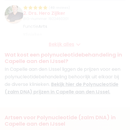
(
40
reviews)
2. Drs. Hero Zijlker
BIG-nummer
:
1922460201
Functie
Arts
Klinieken
Davi Skin Dordrecht
Bekijk alles
Cosmetic Heroes Breda
+ 3 meer
Wat kost een polynucleotidebehandeling in
Capelle aan den IJssel?
Boek consult
In Capelle aan den IJssel liggen de prijzen voor een
Bekijk artsprofiel
polynucleotidebehandeling behoorlijk uit elkaar bij
de diverse klinieken.
Bekijk hier de Polynucleotide
(
32
reviews)
(zalm DNA) prijzen in Capelle aan den IJssel.
3. Drs. Wouter Tromp
BIG-nummer
:
89917450801
Functie
Cosmetisch arts, Medisch specialist
Klinieken
Artsen voor Polynucleotide (zalm DNA) in
De Gezichtskliniek - Rotterdam
Capelle aan den IJssel
De Gezichtskliniek - Utrecht