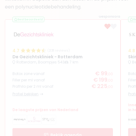
Functie
Basisarts
een polynucleotidebehandeling.
Aantal jaar ervaring
7 jaar
Klinieken
Gesponsord
Best beoordeeld
B
Faceland Barendrecht
Faceland Amsterdam Schiphol
Faceland Alkmaar
Boek consult
4.7
4.8
(
231
reviews)
De Gezichtskliniek - Rotterdam
Ski
Bekijk artsprofiel
Rotterdam, Boompjes 543
7 km
B
€ 99
(
22
reviews)
Botox zone vanaf
Bot
,00
9. Drs. Arwind Chigharoe
€ 199
Filler per ml vanaf
Fill
,00
BIG-nummer
:
69916296401
€ 225
Profhilo per 2 ml vanaf
Prof
,00
Functie
Cosmetisch Arts KNMG
Profiel bekijken
Prof
Klinieken
Inne
Dermiére Aesthetics
De laagste prijzen van Nederland
in 
Clinic The Golden Glow
+ 2 meer
Boek consult
Bekijk agenda