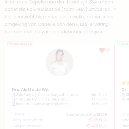
+ 5 meer
In en rond Capelle aan den IJssel zijn 284 artsen
actief die Polynucleotide (zalm DNA) uitvoeren. In
Boek consult
het overzicht hieronder ziet u welke artsen in de
Bekijk artsprofiel
omgeving van Capelle aan den IJssel ervaring
hebben met polynucleotidebehandelingen.
(
34
reviews)
4. Drs. Demy van Gilst
Vaak geboekt
Best
BIG-nummer
:
49929933001
Functie
Cosmetisch arts
Aantal jaar ervaring
5 jaar
Klinieken
Noveve Aesthetics
Huidmoment Zierikzee
Drs. Aletta de Wit
Dr.
Boek consult
SkinSurgery Clinics Bergschenhoek
8 km
S
SkinSurgery Clinics Den Haag
28 km
S
Bekijk artsprofiel
Injectable Kliniek Amsterdam
54 km
Functie
Func
Cosmetisch Arts KNMG
(
27
reviews)
€ 159
Botox zone vanaf
Bot
,00
5. Drs. Nina Šišić
€ 450
Filler per ml vanaf
Fill
,00
BIG-nummer
:
19928713901