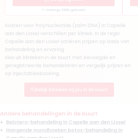
Bekijk artsprofiel
Onlangs 698x geboekt
(
103
reviews)
Kosten voor Polynucleotide (zalm DNA) in Capelle
10. Drs. Babak Mahdavian Delavary
BIG-nummer
:
09911187401
aan den IJssel verschillen per kliniek. In de regio
RIZIV-nummer
:
1-13817-14
Capelle aan den IJssel variëren prijzen op basis van
Aantal jaar ervaring
17 jaar
behandeling en ervaring.
Klinieken
Kies uit klinieken in de buurt met bevoegde en
Skintastics
geregistreerde behandelaren en vergelijk prijzen en
Skinvision Sunderman
+ 20 meer
op Injectablesbooking.
Boek consult
Bekijk klinieken bij jou in de buurt
Bekijk artsprofiel
Andere behandelingen in de buurt
Belotero-behandeling in Capelle aan den IJssel
Hangende mondhoeken botox-behandeling in