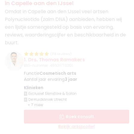
in Capelle aan den IJssel
Omdat in Capelle aan den IJssel veel artsen
Polynucleotide (zalm DNA) aanbieden, hebben wij
een lijstje samengesteld op basis van ervaring,
reviews, waarderingscijfer en beschikbaarheid in de
buurt.
(
73
reviews)
1. Drs. Thomas Ramakers
BIG-nummer
:
49931770301
Functie
Cosmetisch arts
Aantal jaar ervaring
3 jaar
Klinieken
Exclusief Skinstore & Salon
De Huidkliniek Utrecht
+ 7 meer
Boek consult
Bekijk artsprofiel