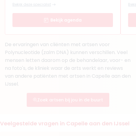
Bekijk deze specialist
Beki
Functie
Cosmetisch arts
Aantal jaar ervaring
6 jaar
Bekijk agenda
Klinieken
Faceland Capelle aan den IJssel
Faceland Rotterdam Karel Doormanstraat
+ 2 meer
De ervaringen van cliënten met artsen voor
Boek consult
Polynucleotide (zalm DNA) kunnen verschillen. Veel
mensen letten daarom op de behandelaar, voor- en
Bekijk artsprofiel
na foto's, de kliniek waar de arts werkt en reviews
van andere patiënten met artsen in Capelle aan den
(
26
reviews)
6. Dr. Mustafa Mahli
IJssel.
BIG-nummer
:
19922175401
Functie
Medisch specialist
Zoek artsen bij jou in de buurt
Aantal jaar ervaring
5 jaar
Klinieken
Faceland Rotterdam Karel Doormanstraat
Veelgestelde vragen in Capelle aan den IJssel
Faceland Den Haag
+ 2 meer