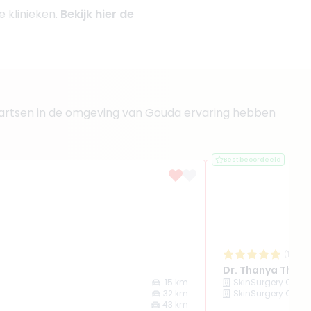
e klinieken.
Bekijk hier de
lke artsen in de omgeving van Gouda ervaring hebben
Best beoordeeld
(
18
rev
Dr. Thanya Tha-I
15 km
SkinSurgery Clini
32 km
SkinSurgery Clini
43 km