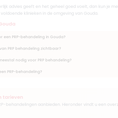
eerlijk advies geeft en het geheel goed voelt, dan kun je
en IJssel
n voldoende klinieken in de omgeving van Gouda.
 Gouda
Boek consult
oor een PRP-behandeling in Gouda?
Bekijk artsprofiel
t van PRP behandeling zichtbaar?
ingen
 meestal nodig voor PRP behandeling?
1
list
 een PRP-behandeling?
aar
rgschenhoek
n Haag
n tarieven
PRP-behandelingen aanbieden. Hieronder vindt u een overz
Boek consult