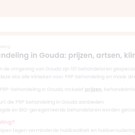
deling
ndeling in Gouda: prijzen, artsen, kli
n de omgeving van Gouda zijn 101 behandelaren gespecial
deze site alle klinieken voor PRP behandeling en maak di
 PRP-behandeling in Gouda, inclusief
prijzen
, behandelinf
buurt die PRP behandeling in Gouda aanbieden.
oegde en BIG-geregistreerde behandelaren worden getoo
ling?
lpen tegen verminderde huidkwaliteit en huidverouderin