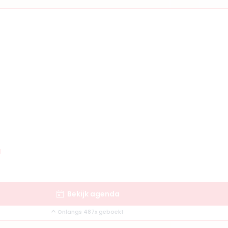
Bekijk artsprofiel
man
ts KNMG, Cosmetisch arts
rgschenhoek
n Haag
Boek consult
Bekijk artsprofiel
d
ing
01
Bekijk agenda
rts KNMG
jaar
Onlangs 487x geboekt