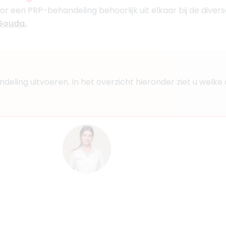
or een PRP-behandeling behoorlijk uit elkaar bij de divers
Boek consult
 Gouda.
Bekijk artsprofiel
aji
1
handeling uitvoeren. In het overzicht hieronder ziet u we
s, Arts
jaar
an den Rijn
Boek consult
Bekijk artsprofiel