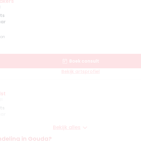
akers
1
ts
aar
lon
Boek consult
Bekijk artsprofiel
lst
01
ts
aar
Bekijk alles
ndeling in Gouda?