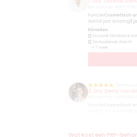
1. Drs. Thomas Ram
BIG-nummer
:
4993177030
Functie
Cosmetisch ar
Aantal jaar ervaring
3 j
Klinieken
Exclusief Skinstore & Sa
De Huidkliniek Utrecht
+ 7 meer
(
34
reviews)
2. Drs. Demy van Gi
BIG-nummer
:
499299330
Functie
Cosmetisch ar
Aantal jaar ervaring
5 j
Klinieken
Noveve Aesthetics
Huidmoment Zierikzee
Wat kost een PRP-beha