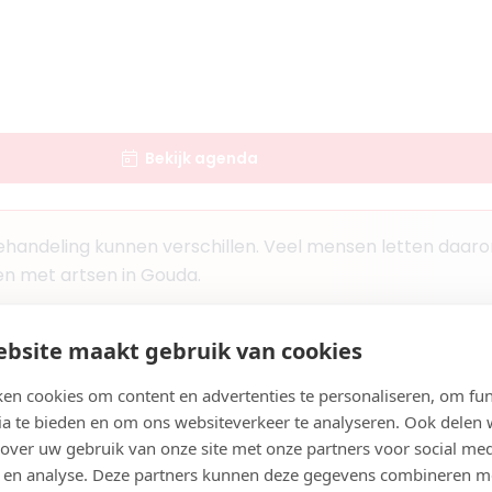
ts
aar
en IJssel
rel Doormanstraat
Bekijk agenda
Boek consult
Bekijk artsprofiel
handeling kunnen verschillen. Veel mensen letten daarom
en met artsen in Gouda.
mel
1
Zoek artsen bij jou in de buurt
rts KNMG
bsite maakt gebruik van cookies
aar
en cookies om content en advertenties te personaliseren, om fun
met PRP behandeling in Gouda
en IJssel
ia te bieden en om ons websiteverkeer te analyseren. Ook delen
 over uw gebruik van onze site met onze partners voor social med
 met PRP-behandelingen in Gouda en vergelijk artsen en k
Boek consult
 en analyse. Deze partners kunnen deze gegevens combineren m
ren pijn en tevredenheid.