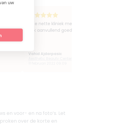
 van uw
aat. De
Hele nette kliniek met aardig personeel. Was gega
angeven.
ook aanvullend goede adviezen gekregen.
n
prp
Vahid Ajdarpasic
Aesthetic Beauty Center
11 februari 2022 09:09
ws en voor- en na foto’s. Let
esproken over de korte en