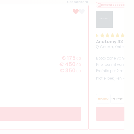
Gesponsord
Recent geboekt
5
(
49
Anatomy 43
Gouda, Korte Gro
€ 175
Botox zone vanaf
,00
€ 450
Filler per ml vanaf
,00
€ 350
Profhilo per 2 ml van
,00
Profiel bekijken