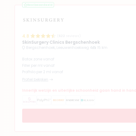
Best beoordeeld
(
12
reviews)
9. Drs. Vivian Beek
BIG-nummer
:
19920141101
Functie
Cosmetisch Ar
4.8
(
622
reviews)
SkinSurgery Clinics Bergschenhoek
Klinieken
Bergschenhoek, Leeuwenhoekweg 4
15 km
SkinSurgery Clinics Be
SkinSurgery Clinics De
Botox zone vanaf
+ 3 meer
Filler per ml vanaf
Profhilo per 2 ml vanaf
Profiel bekijken
Innerlijk welzijn en uiterlijke schoonheid gaan hand in han
(
51
reviews)
10. Drs. Robin Ernst
BIG-nummer
:
590445868
Functie
Cosmetisch A
Aantal jaar ervaring
18 
Klinieken