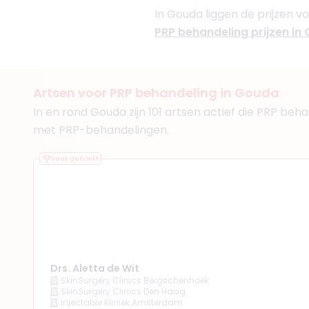
In Gouda liggen de prijzen vo
PRP behandeling prijzen in
(
31
reviews)
3. Drs. George Tokm
Artsen voor PRP behandeling in Gouda
BIG-nummer
:
7991959890
In en rond Gouda zijn 101 artsen actief die PRP be
Functie
Cosmetisch art
met PRP-behandelingen.
Aantal jaar ervaring
11 
Klinieken
Vaak geboekt
Dream Clinics Alphen a
Dream Clinics Delft
+ 4 meer
Drs. Aletta de Wit
(
27
reviews)
SkinSurgery Clinics Bergschenhoek
4. Drs. Nina Šišić
SkinSurgery Clinics Den Haag
Injectable Kliniek Amsterdam
BIG-nummer
:
19928713901