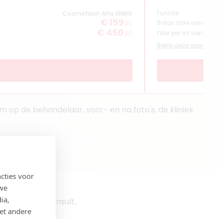
Functie
Cosmetisch Arts KNMG
€ 159
Botox zone vanaf
,00
€ 450
Filler per ml vanaf
,00
Bekijk deze specialist
 op de behandelaar, voor- en na foto's, de kliniek
cties voor
 we
ia,
linieken op consult,
et andere