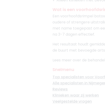
✓ Alleen klinieken met bev
Wat is een voorhoofdsr
Een voorhoofdsrimpel botox
oudere of strengere uitstra
met name toegepast om een g
na 3-7 dagen effectief.
Het resultaat houdt gemiddel
de buurt met bevoegde arts
Lees meer over de behandel
Snelmenu
Top specialisten voor Voo
Alle specialisten in Nijmege
Reviews
Klinieken waar zij werken
Veelgestelde vragen