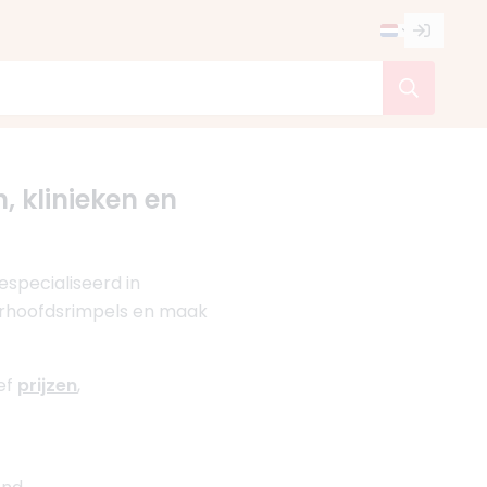
, klinieken en
specialiseerd in
oorhoofdsrimpels en maak
ef
prijzen
,