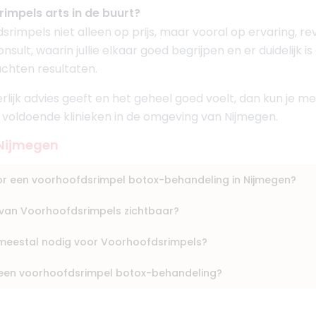
Boek consult
impels arts in de buurt?
Bekijk artsprofiel
srimpels niet alleen op prijs, maar vooral op ervaring, re
sult, waarin jullie elkaar goed begrijpen en er duidelijk 
nderi
achten resultaten.
1
eerlijk advies geeft en het geheel goed voelt, dan kun je
n voldoende klinieken in de omgeving van Nijmegen.
 Nijmegen
Boek consult
oor een voorhoofdsrimpel botox-behandeling in Nijmegen?
Bekijk artsprofiel
at van Voorhoofdsrimpels zichtbaar?
urg
 meestal nodig voor Voorhoofdsrimpels?
rts KNMG
a een voorhoofdsrimpel botox-behandeling?
ssalon