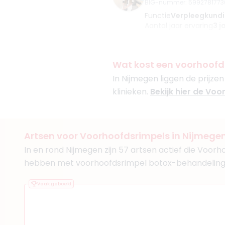
BIG-nummer
:
5992781773
Functie
Verpleegkund
Aantal jaar ervaring
3 j
Klinieken
Faceland Nijmegen
Visage Clinic
Wat kost een voorhoofd
Faceland Den Bosch
In Nijmegen liggen de prijze
klinieken.
Bekijk hier de Voo
(
34
reviews)
Artsen voor Voorhoofdsrimpels in Nijmege
3. Drs. Dokter Shai
In en rond Nijmegen zijn 57 artsen actief die Voor
BIG-nummer
:
7991083550
hebben met voorhoofdsrimpel botox-behandeling
Functie
Cosmetisch Ar
Aantal jaar ervaring
9 j
Vaak geboekt
Klinieken
Van Rosmalen Kliniek 
Van Rosmalen Kliniek 
Van Rosmalen Kliniek 