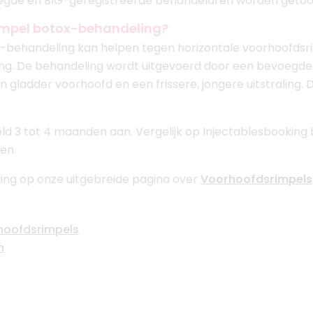
oegde en BIG-geregistreerde behandelaren worden getoo
impel botox-behandeling?
-behandeling kan helpen tegen horizontale voorhoofdsri
ling. De behandeling wordt uitgevoerd door een bevoegd
ladder voorhoofd en een frissere, jongere uitstraling. 
d 3 tot 4 maanden aan. Vergelijk op Injectablesbooking b
en.
ing op onze uitgebreide pagina over
Voorhoofdsrimpels
rhoofdsrimpels
n