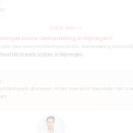
0
ige
aar
Bekijk alles
srimpel botox-behandeling in Nijmegen?
n voor een voorhoofdsrimpel botox-behandeling behoorlijk 
Boek consult
rhoofdsrimpels prijzen in Nijmegen.
Bekijk artsprofiel
n
hoofdsrimpels uitvoeren. In het overzicht hieronder ziet u
1
en.
ts KNMG, Cosmetisch arts
aar
Nijmegen
Rotterdam
Den Haag