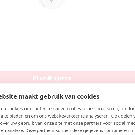
Boek consult
Bekijk artsprofiel
Peters
1
ts
aar
Bekijk agenda
Boek consult
bsite maakt gebruik van cookies
oofdsrimpels kunnen verschillen. Veel mensen letten daa
Bekijk artsprofiel
en cookies om content en advertenties te personaliseren, om fun
atiënten met artsen in Nijmegen.
ia te bieden en om ons websiteverkeer te analyseren. Ook delen
 over uw gebruik van onze site met onze partners voor social med
en
Zoek artsen bij jou in de buurt
 en analyse. Deze partners kunnen deze gegevens combineren m
01