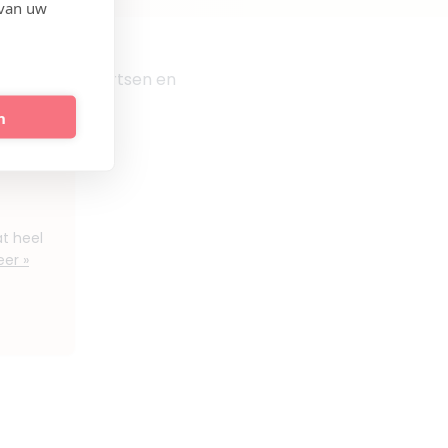
 van uw
en vergelijk artsen en
n
at heel
er »