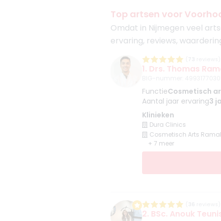
Top artsen voor Voorho
Omdat in Nijmegen veel arts
ervaring, reviews, waarderin
(
73
reviews)
1. Drs. Thomas Ram
BIG-nummer
:
4993177030
Functie
Cosmetisch ar
Aantal jaar ervaring
3 j
Klinieken
Dura Clinics
Cosmetisch Arts Ramak
+ 7 meer
(
36
reviews)
2. BSc. Anouk Teuni