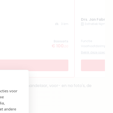
Drs. Jan Fabré
3 km
Esthetiek Nijmege
Functie
Basisarts
€ 100
Voorhoofdsrimpels 
,00
Bekijk deze specialist
rom op de behandelaar, voor- en na foto's, de
cties voor
 we
ia,
et andere