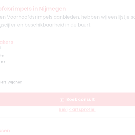
ofdsrimpels in Nijmegen
en Voorhoofdsrimpels aanbieden, hebben wij een lijstje 
gscijfer en beschikbaarheid in de buurt.
akers
1
ts
aar
ers Wijchen
Boek consult
Bekijk artsprofiel
ssen