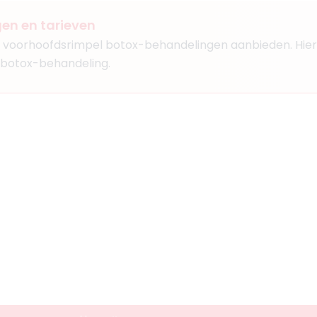
gen en tarieven
Boek consult
en voorhoofdsrimpel botox-behandelingen aanbieden. Hiero
Bekijk artsprofiel
 botox-behandeling.
rabi
1
 Wijchen
Boek consult
Bekijk artsprofiel
sen
1