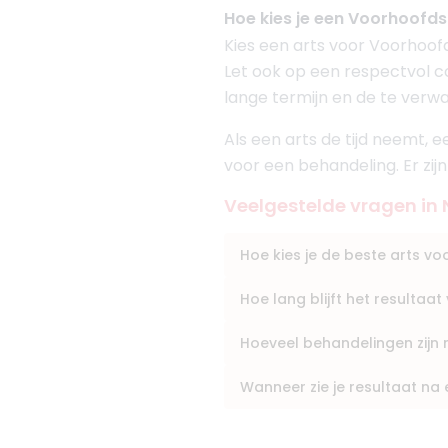
Hoe kies je een Voorhoofdsr
Kies een arts voor Voorhoofd
Let ook op een respectvol con
7. Drs. Morsal Aska
lange termijn en de te verw
BIG-nummer
:
1993556480
Als een arts de tijd neemt, 
Klinieken
voor een behandeling. Er zij
Faceland Nijmegen
Faceland Arnhem
Veelgestelde vragen in
Hoe kies je de beste arts v
Hoe lang blijft het resulta
(
31
reviews)
8. Drs. Nadine Verb
Hoeveel behandelingen zijn
BIG-nummer
:
19918123801
Functie
Cosmetisch A
Wanneer zie je resultaat n
Klinieken
Le Masque schoonheid
Dokter Nadine Cuijk