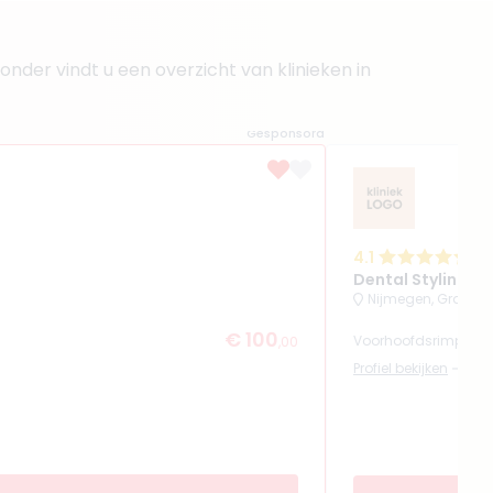
nder vindt u een overzicht van klinieken in
Gesponsord
4.1
(
19
Dental Styling
Nijmegen, Graafs
€ 100
Voorhoofdsrimpels 
,00
Profiel bekijken