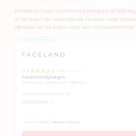
+ 3 meer
Klinieken voor Voorhoofdsrimpels in Nijme
In Nijmegen zijn verschillende klinieken waar arts
Nijmegen en de prijzen voor een voorhoofdsrimpel
Best beoordeeld
(
27
reviews)
9. Drs. Narges Boto
BIG-nummer
:
1990867590
Functie
Arts
Klinieken
4.6
(
286
reviews)
Medisch & Mooi Clinics
Faceland Nijmegen
Fairday Clinics Arnhem
Nijmegen, Ziekerstraat 110
3 km
+ 4 meer
Voorhoofdsrimpels vanaf
Profiel bekijken
(
28
reviews)
10. Drs. Jelle Claas
BIG-nummer
:
7992341590