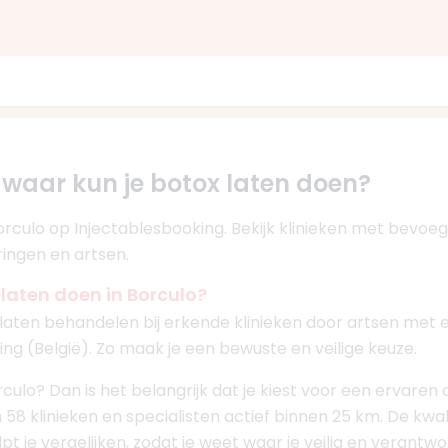
 waar kun je botox laten doen?
 Borculo op Injectablesbooking. Bekijk klinieken met bevoe
ringen en artsen.
 laten doen in Borculo?
ig laten behandelen bij erkende klinieken door artsen met 
ng (België). Zo maak je een bewuste en veilige keuze.
orculo? Dan is het belangrijk dat je kiest voor een ervare
jn 58 klinieken en specialisten actief binnen 25 km. De kwal
pt je vergelijken, zodat je weet waar je veilig en verantw