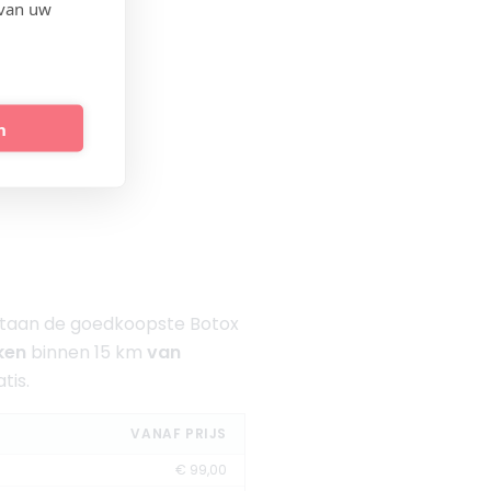
 van uw
nisbank:
n
l staan de goedkoopste Botox
eken
binnen 15 km
van
tis.
VANAF PRIJS
€ 99,00