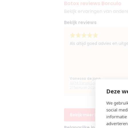
Botox reviews Borculo
Bekijk ervaringen van ander
Bekijk reviews
Als altijd goed advies en uitg
Vanessa de jong
AAYA Kliniek Lochem
21 februari 2024 07:07
Deze we
We gebruik
social med
Bekijk meer Botox ervaringe
informatie
adverteren
Belangrijke informatie