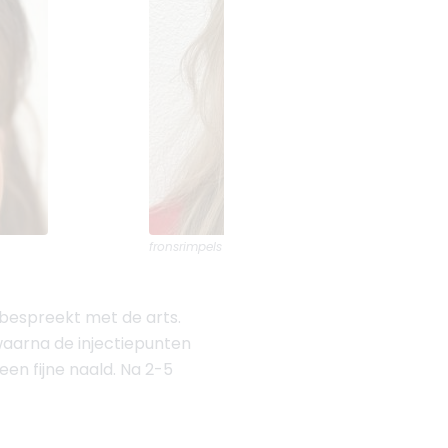
fronsrimpels
voor en na foto's van
Aepril Cosmeti
 bespreekt met de arts.
waarna de injectiepunten
een fijne naald. Na 2-5