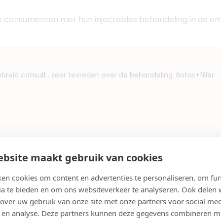
e consumenten met hun injectables behandeling in de om
ebreid consult.. zeer tevreden over de behandeling. Botox+filler.
bsite maakt gebruik van cookies
en cookies om content en advertenties te personaliseren, om fun
ia te bieden en om ons websiteverkeer te analyseren. Ook delen
n in Borculo
 over uw gebruik van onze site met onze partners voor social med
 en analyse. Deze partners kunnen deze gegevens combineren m