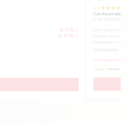
4.8
(
6
Van Rosmalen Kli
Den Haag, Benoor
€ 175
Botox zone vanaf
,00
€ 475
Filler per ml vanaf
,00
-
Profhilo per 2 ml van
Profiel bekijken
Vertrouwd & ervare