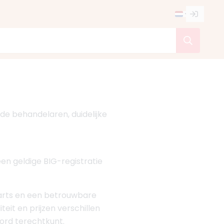
gde behandelaren, duidelijke
een geldige BIG-registratie
n arts en een betrouwbare
iteit en prijzen verschillen
oord terechtkunt.