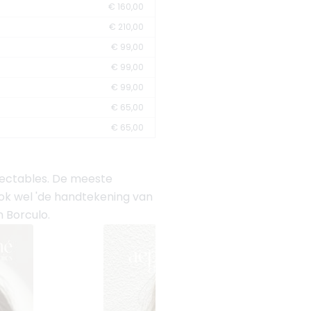
€ 160,00
€ 210,00
€ 99,00
€ 99,00
€ 99,00
€ 65,00
€ 65,00
jectables. De meeste
 ook wel 'de handtekening van
n Borculo.