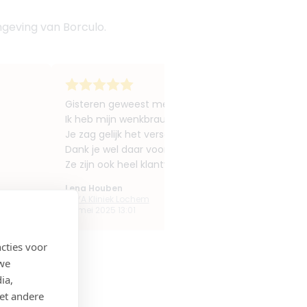
geving van Borculo.
Gisteren geweest met mijn dochter!
Ik heb mijn wenkbrauwen laten liften met Botox.
Je zag gelijk het verschil nu nog meer en dat word
Dank je wel daar voor zo blij mee.
Ze zijn ook heel klantvriendelijk en je voelt je gelijk
Lena Houben
AAYA Kliniek Lochem
24 mei 2025 13:01
cties voor
 we
ia,
et andere