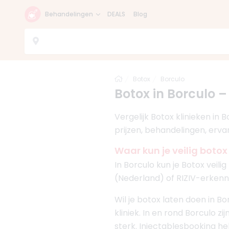
Behandelingen
DEALS
Blog
Home
Botox
Borculo
Botox in Borculo –
Vergelijk Botox klinieken in
prijzen, behandelingen, erva
Waar kun je veilig botox
In Borculo kun je Botox veil
(Nederland) of RIZIV-erkenni
Wil je botox laten doen in B
kliniek. In en rond Borculo zi
sterk. Injectablesbooking hel