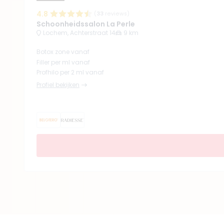
4.8
(
33
reviews)
Schoonheidssalon La Perle
Lochem, Achterstraat 14
9 km
Botox zone vanaf
Filler per ml vanaf
Profhilo per 2 ml vanaf
Profiel bekijken