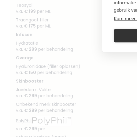
informatie
Teosyal
gebruik va
v.a.
€ 199
per ML
Kom meer 
Traangoot filler
v.a.
€ 175
per ML
Infusen
Hydratatie
v.a.
€ 299
per behandeling
Overige
Hyaluronidase (filler oplossen)
v.a.
€ 150
per behandeling
Skinbooster
Juvéderm Volite
v.a.
€ 299
per behandeling
Onbekend merk skinbooster
v.a.
€ 299
per behandeling
PolyPhil
v.a.
€ 299
per