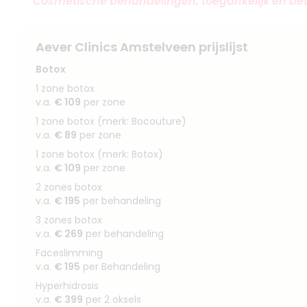
Cosmetische behandelingen, toegankelijk en be
Aever Clinics Amstelveen prijslijst
Botox
1 zone botox
v.a.
€ 109
per zone
1 zone botox (merk: Bocouture)
v.a.
€ 89
per zone
1 zone botox (merk: Botox)
v.a.
€ 109
per zone
2 zones botox
v.a.
€ 195
per behandeling
3 zones botox
v.a.
€ 269
per behandeling
Faceslimming
v.a.
€ 195
per Behandeling
Hyperhidrosis
v.a.
€ 399
per 2 oksels