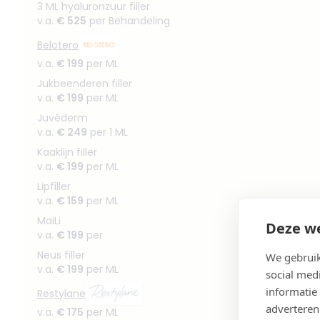
3 ML hyaluronzuur filler
v.a.
€ 525
per Behandeling
Belotero
v.a.
€ 199
per ML
Jukbeenderen filler
v.a.
€ 199
per ML
Juvéderm
v.a.
€ 249
per 1 ML
Kaaklijn filler
v.a.
€ 199
per ML
Lipfiller
v.a.
€ 159
per ML
MaiLi
Deze we
v.a.
€ 199
per
Neus filler
We gebruik
v.a.
€ 199
per ML
social med
informatie
Restylane
adverteren
v.a.
€ 175
per ML