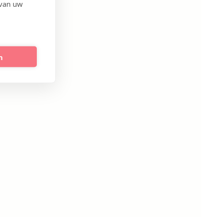
 van uw
n