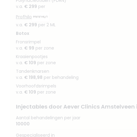
Polynucleotiden (PDRN)
v.a.
€ 299
per
Profhilo
v.a.
€ 299
per 2 ML
Botox
Fronsrimpel
v.a.
€ 99
per zone
Kraaienpootjes
v.a.
€ 109
per zone
Tandenknarsen
v.a.
€ 198,98
per behandeling
Voorhoofdsrimpels
v.a.
€ 109
per zone
Injectables door Aever Clinics Amstelveen
Aantal behandelingen per jaar
10000
Gespecialiseerd in