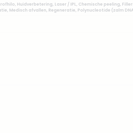
rofhilo
,
Huidverbetering
,
Laser / IPL
,
Chemische peeling
,
Fille
tie
,
Medisch afvallen
,
Regeneratie
,
Polynucleotide (zalm DN