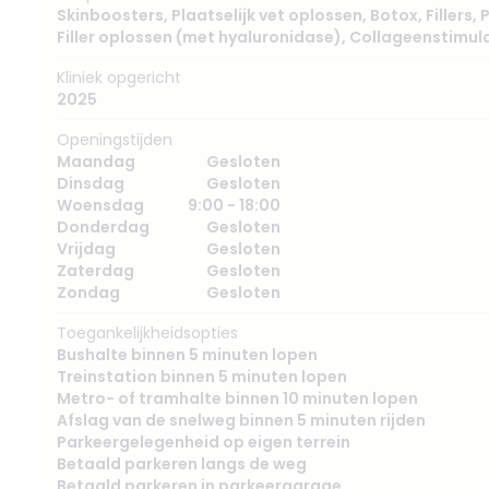
Skinboosters
,
Plaatselijk vet oplossen
,
Botox
,
Fillers
,
P
Filler oplossen (met hyaluronidase)
,
Collageenstimula
Kliniek opgericht
2025
Openingstijden
Maandag
Gesloten
Dinsdag
Gesloten
Woensdag
9:00 - 18:00
Donderdag
Gesloten
Vrijdag
Gesloten
Zaterdag
Gesloten
Zondag
Gesloten
Toegankelijkheidsopties
Bushalte binnen 5 minuten lopen
Treinstation binnen 5 minuten lopen
Metro- of tramhalte binnen 10 minuten lopen
Afslag van de snelweg binnen 5 minuten rijden
Parkeergelegenheid op eigen terrein
Betaald parkeren langs de weg
Betaald parkeren in parkeergarage