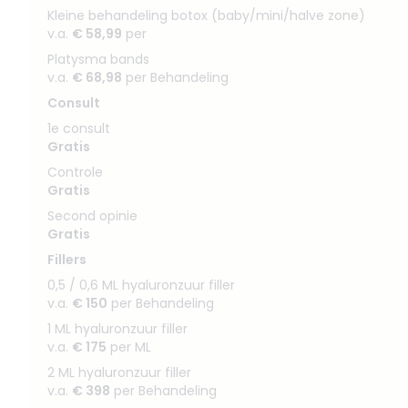
Kleine behandeling botox (baby/mini/halve zone)
v.a.
€ 58,99
per
Platysma bands
v.a.
€ 68,98
per Behandeling
Consult
1e consult
Gratis
Controle
Gratis
Second opinie
Gratis
Fillers
0,5 / 0,6 ML hyaluronzuur filler
v.a.
€ 150
per Behandeling
1 ML hyaluronzuur filler
v.a.
€ 175
per ML
2 ML hyaluronzuur filler
v.a.
€ 398
per Behandeling