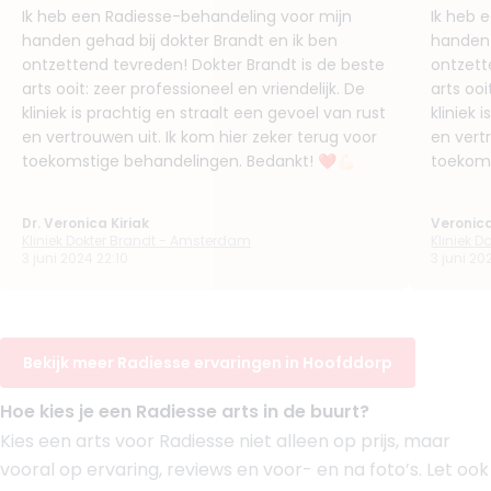
Ik heb een Radiesse-behandeling voor mijn
Ik heb 
(
18
reviews)
handen gehad bij dokter Brandt en ik ben
handen 
7. Dr. Avi Roopram
ontzettend tevreden! Dokter Brandt is de beste
ontzett
BIG-nummer
:
99909307401
arts ooit: zeer professioneel en vriendelijk. De
arts ooi
Functie
Arts
kliniek is prachtig en straalt een gevoel van rust
kliniek 
Aantal jaar ervaring
16 jaar
en vertrouwen uit. Ik kom hier zeker terug voor
en vert
Klinieken
toekomstige behandelingen. Bedankt! ❤️💪🏻
toekoms
Fairday Clinics Amsterdam Nieuw Sloten
Beauty Instituut Damsigt
+ 9 meer
Dr. Veronica Kiriak
Veronica
Kliniek Dokter Brandt - Amsterdam
Kliniek 
Boek consult
3 juni 2024 22:10
3 juni 20
Bekijk artsprofiel
(
20
reviews)
Bekijk meer Radiesse ervaringen in Hoofddorp
8. Drs. Jort Fekkes
BIG-nummer
:
69918386101
Hoe kies je een Radiesse arts in de buurt?
Functie
Basisarts
Aantal jaar ervaring
7 jaar
Kies een arts voor Radiesse niet alleen op prijs, maar
vooral op ervaring, reviews en voor- en na foto’s. Let ook
Klinieken
Faceland Amsterdam Schiphol