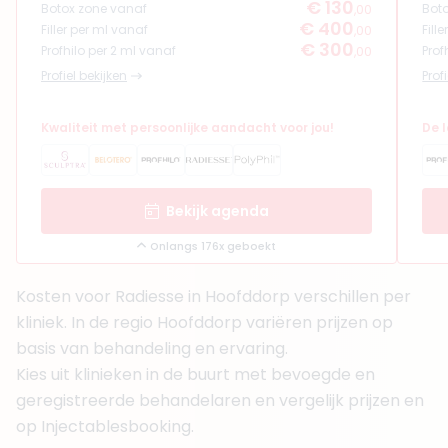
€ 130
Botox zone vanaf
Bot
,00
€ 400
Filler per ml vanaf
Fill
,00
€ 300
Profhilo per 2 ml vanaf
Prof
,00
Profiel bekijken
Prof
Kwaliteit met persoonlijke aandacht voor jou!
De 
Bekijk agenda
Onlangs 176x geboekt
Kosten voor Radiesse in Hoofddorp verschillen per
kliniek. In de regio Hoofddorp variëren prijzen op
basis van behandeling en ervaring.
Kies uit klinieken in de buurt met bevoegde en
geregistreerde behandelaren en vergelijk prijzen en
op Injectablesbooking.