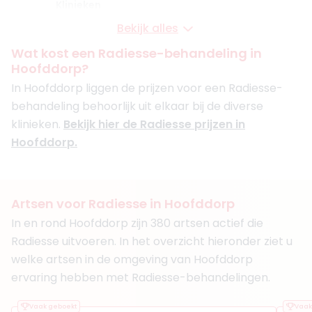
Klinieken
De Gezichtskliniek RAI Amsterdam
Bekijk alles
De Gezichtskliniek - Utrecht
+ 5 meer
Wat kost een Radiesse-behandeling in
Hoofddorp?
Boek consult
In Hoofddorp liggen de prijzen voor een Radiesse-
Bekijk artsprofiel
behandeling behoorlijk uit elkaar bij de diverse
klinieken.
Bekijk hier de Radiesse prijzen in
(
35
reviews)
Hoofddorp.
3. Drs. Nicolette Vermeulen
BIG-nummer
:
09041521401
Functie
Cosmetisch Arts KNMG, Cosmetisch arts
Aantal jaar ervaring
7 jaar
Artsen voor Radiesse in Hoofddorp
Klinieken
In en rond Hoofddorp zijn 380 artsen actief die
Ageworth Amsterdam Oud Zuid
Nationaal Huidcentrum
Radiesse uitvoeren. In het overzicht hieronder ziet u
+ 3 meer
welke artsen in de omgeving van Hoofddorp
ervaring hebben met Radiesse-behandelingen.
Boek consult
Bekijk artsprofiel
Vaak geboekt
Vaak