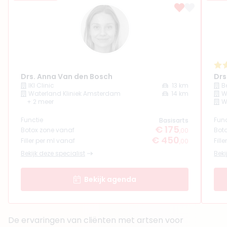
(
31
reviews)
4. Drs. George Tokmaji
BIG-nummer
:
79919598901
Functie
Cosmetisch arts, Arts
Aantal jaar ervaring
11 jaar
Klinieken
Drs. Anna Van den Bosch
Drs
Balance in Beauty
IKI Clinic
13 km
B
Waterland Kliniek Amsterdam
14 km
W
Dream Clinics Hoofddorp
+ 2 meer
W
+ 4 meer
Functie
Func
Basisarts
Boek consult
€ 175
Botox zone vanaf
Bot
,00
€ 450
Bekijk artsprofiel
Filler per ml vanaf
Fill
,00
Bekijk deze specialist
Beki
(
26
reviews)
5. Dr. Mustafa Mahli
Bekijk agenda
BIG-nummer
:
19922175401
Functie
Medisch specialist
Aantal jaar ervaring
5 jaar
De ervaringen van cliënten met artsen voor
Klinieken