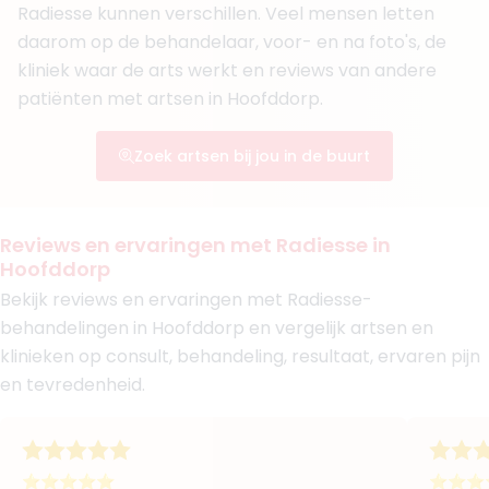
Radiesse kunnen verschillen. Veel mensen letten
Faceland Amsterdam Schiphol
Faceland Den Haag
daarom op de behandelaar, voor- en na foto's, de
+ 2 meer
kliniek waar de arts werkt en reviews van andere
patiënten met artsen in Hoofddorp.
Boek consult
Bekijk artsprofiel
Zoek artsen bij jou in de buurt
(
30
reviews)
6. Drs. Tuna Demir
BIG-nummer
:
29924876301
Reviews en ervaringen met Radiesse in
Functie
Cosmetisch Arts KNMG
Hoofddorp
Aantal jaar ervaring
8 jaar
Bekijk reviews en ervaringen met Radiesse-
Klinieken
behandelingen in Hoofddorp en vergelijk artsen en
Vitalderma
klinieken op consult, behandeling, resultaat, ervaren pijn
Moshken Clinic
+ 3 meer
en tevredenheid.
Boek consult
Bekijk artsprofiel
⭐⭐⭐⭐⭐
⭐⭐⭐