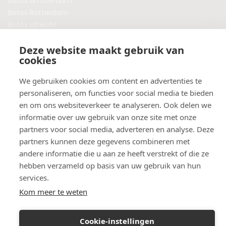
Botox Amsterdam
Botox Rotterdam
Botox Utrecht
Botox Eindhoven
Deze website maakt gebruik van
Botox Purmerend
cookies
Botox Maastricht
Botox Breda
We gebruiken cookies om content en advertenties te
Botox Nijmegen
personaliseren, om functies voor social media te bieden
Botox Zaandam
en om ons websiteverkeer te analyseren. Ook delen we
Botox Apeldoorn
informatie over uw gebruik van onze site met onze
partners voor social media, adverteren en analyse. Deze
partners kunnen deze gegevens combineren met
andere informatie die u aan ze heeft verstrekt of die ze
hebben verzameld op basis van uw gebruik van hun
services.
Kom meer te weten
Cookie-instellingen