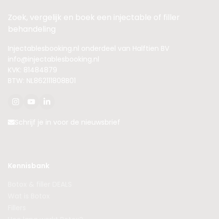
Zoek, vergelijk en boek een injectable of filler
behandeling
Injectablesbooking.nl onderdeel van Halftien BV
info@injectablesbooking.nl
KVK: 81484879
BTW: NL862111808B01
Schrijf je in voor de nieuwsbrief
Kennisbank
Botox & filler DEALS
Wat is Botox
Fillers