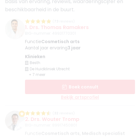
basis van ervaring, reviews, waarderingscijfer en
beschikbaarheid in de buurt.
(
73
reviews)
1. Drs. Thomas Ramakers
BIG-nummer
:
49931770301
Functie
Cosmetisch arts
Aantal jaar ervaring
3 jaar
Klinieken
Besth
De Huidkliniek Utrecht
+ 7 meer
Boek consult
Bekijk artsprofiel
(
32
reviews)
2. Drs. Wouter Tromp
BIG-nummer
:
89917450801
Functie
Cosmetisch arts, Medisch specialist