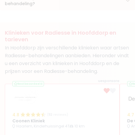
10. Drs. Amra Sabanovic
behandeling?
BIG-nummer
:
89922112401
Functie
Cosmetisch Arts KNMG, Cosmetisch arts
Aantal jaar ervaring
7 jaar
Klinieken
Klinieken voor Radiesse in Hoofddorp en
Face Body Boutique Amsterdam
tarieven
SkinSurgery Clinics Bergschenhoek
In Hoofddorp zijn verschillende klinieken waar artsen
+ 2 meer
Radiesse-behandelingen aanbieden. Hieronder vindt
Boek consult
u een overzicht van klinieken in Hoofddorp en de
Bekijk artsprofiel
prijzen voor een Radiesse-behandeling.
Gesponsord
Best beoordeeld
B
4.8
4.7
(
112
reviews)
Coonen Kliniek
De 
Haarlem, Kinderhuissingel 4T
10 km
A