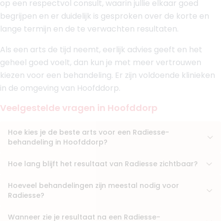
op een respectvol consult, waarin jullie elkaar goed
Faceland Alkmaar
begrijpen en er duidelijk is gesproken over de korte en
Faceland Barendrecht
lange termijn en de te verwachten resultaten.
Boek consult
Als een arts de tijd neemt, eerlijk advies geeft en het
Bekijk artsprofiel
geheel goed voelt, dan kun je met meer vertrouwen
kiezen voor een behandeling. Er zijn voldoende klinieken
(
22
reviews)
in de omgeving van Hoofddorp.
9. Drs. Arwind Chigharoe
BIG-nummer
:
69916296401
Veelgestelde vragen in Hoofddorp
Functie
Cosmetisch Arts KNMG
Klinieken
Hoe kies je de beste arts voor een Radiesse-
Clinic The Golden Glow
behandeling in Hoofddorp?
Andivas Clinic
+ 2 meer
Hoe lang blijft het resultaat van Radiesse zichtbaar?
Boek consult
Hoeveel behandelingen zijn meestal nodig voor
Bekijk artsprofiel
Radiesse?
Wanneer zie je resultaat na een Radiesse-
(
20
reviews)