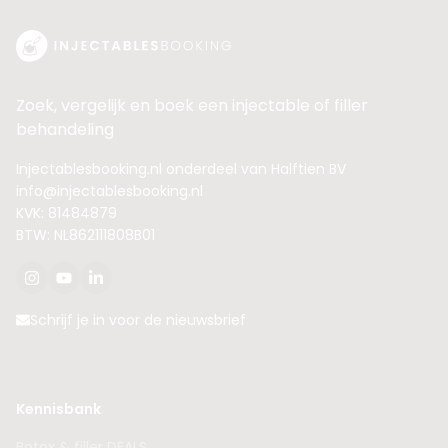
Zoek, vergelijk en boek een injectable of filler
behandeling
Injectablesbooking.nl onderdeel van Halftien BV
info@injectablesbooking.nl
KVK: 81484879
BTW: NL862111808B01
Schrijf je in voor de nieuwsbrief
Kennisbank
Botox & filler DEALS