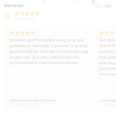
Reviews
5
26 reviews
Estafania geeft duidelijke uitleg en is zeer
Het klikt
geduldig en vriendelijk. Daarnaast is zij altijd
direct! E
goed bereikbaar wanneer ik tussentijds nog
onderbou
vragen heb. Zij is zeer vakbekwaam en
snel gest
professioneel in haar werkzaamheden.
iedereen,
behandel
HOOFDDOR
Sharon Bakboord -Sondakh
Joyce Nee
27 mei 2026 09:09
26 mei 2026