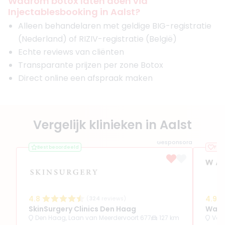
Waarom botox laten doen via
Injectablesbooking in Aalst?
Alleen behandelaren met geldige BIG-registratie
(Nederland) of RIZIV-registratie (België)
Echte reviews van cliënten
Transparante prijzen per zone Botox
Direct online een afspraak maken
Vergelijk klinieken in Aalst
Gesponsord
Best beoordeeld
Favo
4.8
4.9
(
324
reviews)
SkinSurgery Clinics Den Haag
Wate
Den Haag, Laan van Meerdervoort 677
127 km
Vol