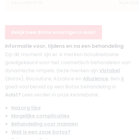
4 juni 2025 14:02
14 juli 2025
Bekijk meer Botox ervaringen in Aalst
Informatie voor, tijdens en na een behandeling
Op dit moment zijn er 4 merken botulinetoxine
goedgekeurd voor het cosmetisch behandelen van
dynamische rimpels. Deze merken zijn
Vistabel
(Botox), Bocouture, Azzalure en
Alluzience
. Ben jij
goed voorbereid op een Botox behandeling in
Aalst?
Lees verder in onze kennisbank:
Nazorg tips
Mogelijke complicaties
Behandeling voor mannen
Wat is een zone botox?