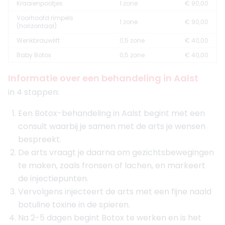
Kraaienpootjes
1 zone
€ 90,00
Voorhoofd rimpels
1 zone
€ 90,00
(horizontaal)
Wenkbrauwlift
0,5 zone
€ 40,00
Baby Botox
0,5 zone
€ 40,00
Informatie over een behandeling in Aalst
in 4 stappen:
Een Botox-behandeling in Aalst begint met een
consult waarbij je samen met de arts je wensen
bespreekt.
De arts vraagt je daarna om gezichtsbewegingen
te maken, zoals fronsen of lachen, en markeert
de injectiepunten.
Vervolgens injecteert de arts met een fijne naald
botuline toxine in de spieren.
Na 2-5 dagen begint Botox te werken en is het