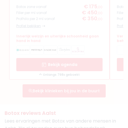
€ 175
Botox zone vanaf
Botox
,00
€ 450
Filler per ml vanaf
Filler
,00
€ 350
Profhilo per 2 ml vanaf
Profhi
,00
Profiel bekijken
Profiel
Innerlijk welzijn en uiterlijke schoonheid gaan
Verfi
hand in hand
behan
Bekijk agenda
Onlangs 798x geboekt
Bekijk klinieken bij jou in de buurt
Botox reviews Aalst
Lees ervaringen met Botox van andere mensen in