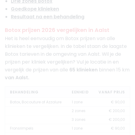
Drie zones Botox
Goedkope klinieken
Resultaat na een behandeling
Botox prijzen 2026 vergelijken in Aalst
Het is heel eenvoudig om Botox prijzen van alle
klinieken te vergelijken. In de tabel staan de laagste
Botox tarieven in de omgeving van Aalst. Wil je de
prijzen per kliniek vergelijken? Vul je locatie in en
vergelijk de prijzen van alle
65 klinieken
binnen 15 km
van Aalst.
BEHANDELING
EENHEID
VANAF PRIJS
Botox, Bocouture of Azzalure
1 zone
€ 90,00
2 zones
€ 200,00
3 zones
€ 200,00
Fronsrimpels
1 zone
€ 90,00