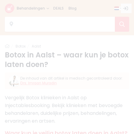
Behandelingen
DEALS
Blog
Home
Botox
Aalst
Botox in Aalst – waar kun je botox
laten doen?
De inhoud van dit artikel is medisch gecontroleerd door:
Drs. Imraan Muradin
Vergelijk Botox klinieken in Aalst op
Injectablesbooking. Bekijk klinieken met bevoegde
behandelaren, duidelijke prijzen, behandelingen,
ervaringen en artsen.
Waar kun je veilig botox laten doen in Aalst?