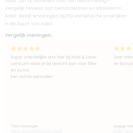
Aalst. Zijn zij tevreden over hun behandeling?
Vergelijk reviews van behandelaren en klinieken in
Aalst. Bekijk ervaringen bij 150 esthetische praktijken
in de buurt van Aalst.
Vergelijk meningen:
Super vriendelijke arts hier bij Huid & Laser
Zeer vrie
centrum waar je bij terecht kan voor filler
en botox
en botox.
Een echte aanrader!
Tine Louwagie
peggy fae
Huid- en Lasercentrum Aalst
Huid- en L