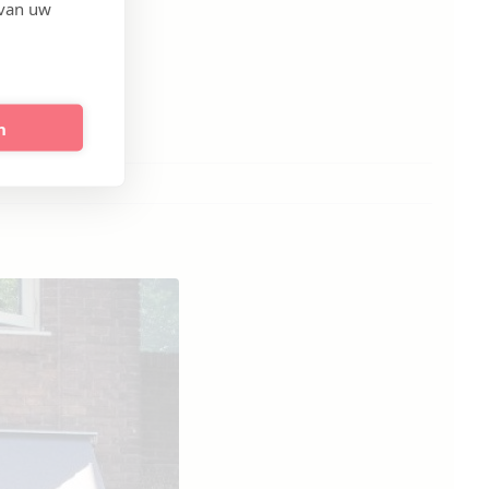
 van uw
n