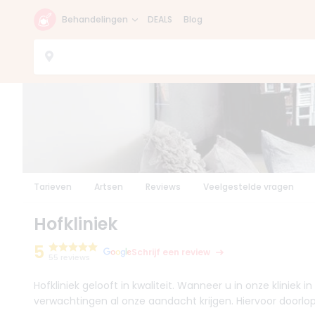
Behandelingen
DEALS
Blog
Tarieven
Artsen
Reviews
Veelgestelde vragen
Hofkliniek
5
Schrijf een review
55 reviews
Hofkliniek gelooft in kwaliteit. Wanneer u in onze klinie
verwachtingen al onze aandacht krijgen. Hiervoor doorlo