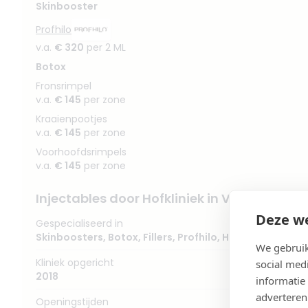
Skinbooster
Profhilo
v.a.
€ 320
per 2 ML
Botox
Fronsrimpel
v.a.
€ 145
per zone
Kraaienpootjes
v.a.
€ 145
per zone
Voorhoofdsrimpels
v.a.
€ 145
per zone
Injectables door Hofkliniek in Voorburg
Deze we
Gespecialiseerd in
Skinboosters
,
Botox
,
Fillers
,
Profhilo
,
Huidverbetering
We gebruik
Kliniek opgericht
social med
2018
informatie
adverteren
Openingstijden