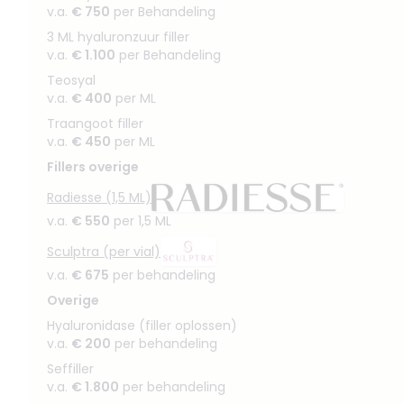
v.a.
€ 750
per Behandeling
3 ML hyaluronzuur filler
v.a.
€ 1.100
per Behandeling
Teosyal
v.a.
€ 400
per ML
Traangoot filler
v.a.
€ 450
per ML
Fillers overige
Radiesse (1,5 ML)
v.a.
€ 550
per 1,5 ML
Sculptra (per vial)
v.a.
€ 675
per behandeling
Overige
Hyaluronidase (filler oplossen)
v.a.
€ 200
per behandeling
Seffiller
v.a.
€ 1.800
per behandeling