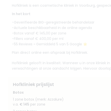
Hofkliniek is een cosmetische kliniek in Voorburg, gespecial
In het kort
-Geverifieerde BIG-geregistreerde behandelaar
-Actuele beschikbaarheid in de online agenda
-Botox vanaf € 145,00 per zone
-Fillers vanaf € 400,00 per ml
-55 Reviews
-
Gemiddeld 5 van 5 Google ⭐️
Plan direct online een afspraak bij Hofkliniek.
Hofkliniek gelooft in kwaliteit. Wanneer u in onze klinie
verwachtingen al onze aandacht krijgen. Hiervoor doorlo
Hofkliniek prijslijst
Botox
1 zone botox (merk: Azzalure)
v.a.
€ 145
per zone