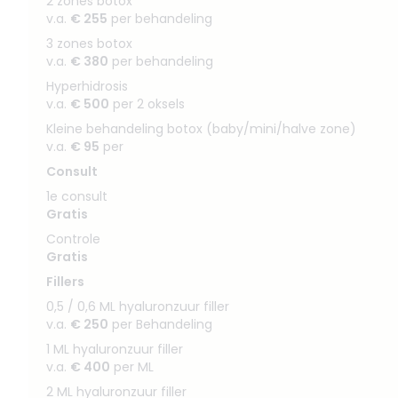
2 zones botox
v.a.
€ 255
per behandeling
3 zones botox
v.a.
€ 380
per behandeling
Hyperhidrosis
v.a.
€ 500
per 2 oksels
Kleine behandeling botox (baby/mini/halve zone)
v.a.
€ 95
per
Consult
1e consult
Gratis
Controle
Gratis
Fillers
0,5 / 0,6 ML hyaluronzuur filler
v.a.
€ 250
per Behandeling
1 ML hyaluronzuur filler
v.a.
€ 400
per ML
2 ML hyaluronzuur filler