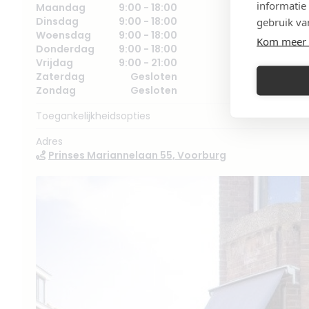
informatie
Maandag
9:00 - 18:00
Dinsdag
9:00 - 18:00
gebruik va
Woensdag
9:00 - 18:00
Kom meer 
Donderdag
9:00 - 18:00
Vrijdag
9:00 - 21:00
Zaterdag
Gesloten
Zondag
Gesloten
Toegankelijkheidsopties
Adres
Prinses Mariannelaan 55, Voorburg