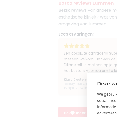
Botox reviews Lummen
Bekijk reviews van andere m
esthetische kliniek? Wat von
omgeving van Lummen.
Lees ervaringen:
Een absolute aanrader!!! Sup
meteen welkom. Het was de all
Diliën stelt je meteen op je 
het beste is voor jou om te l
Kiara Custers
Deze we
Beauty Plus Clinic Heusden-Zolde
15 april 2024 16:04
We gebruik
social med
informatie
adverteren
Bekijk meer Botox ervaring