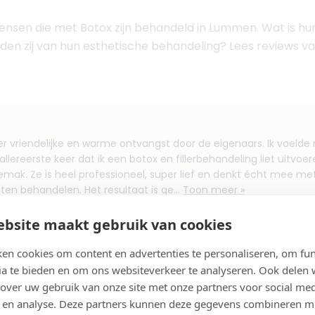
ensen die met Botox zijn behandeld in Lummen. Wat is hun
den zij van hun esthetische behandeling? Lees reviews van
er vriendelijke en warme ontvangst door de eigenaars. Ik voelde
ereerste keer dat ik een botox en fillerbehandeling liet uitvoere
gemak. Ze is heel professioneel, super lief en denkt écht mee me
aten behandelen. Het resultaat is ge...
Toon meer »
bsite maakt gebruik van cookies
r
en cookies om content en advertenties te personaliseren, om fun
ia te bieden en om ons websiteverkeer te analyseren. Ook delen
 over uw gebruik van onze site met onze partners voor social med
 en analyse. Deze partners kunnen deze gegevens combineren m
en in Lummen