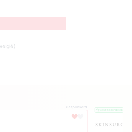
België)
Gesponsord
Best beoordeeld