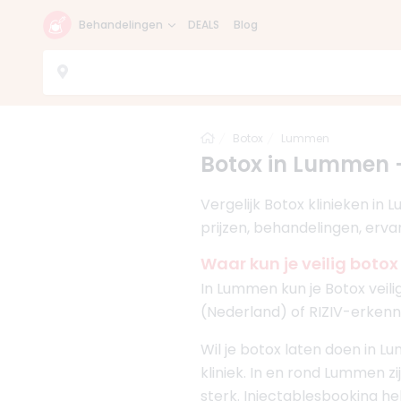
Behandelingen
DEALS
Blog
Home
Botox
Lummen
Botox in Lummen –
Vergelijk Botox klinieken in
prijzen, behandelingen, erva
Waar kun je veilig boto
In Lummen kun je Botox veili
(Nederland) of RIZIV-erkenni
Wil je botox laten doen in L
kliniek. In en rond Lummen zij
sterk. Injectablesbooking hel