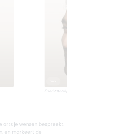
Kraaienpootjes
voor en na foto's van
The Body Cl
 arts je wensen bespreekt.
n, en markeert de