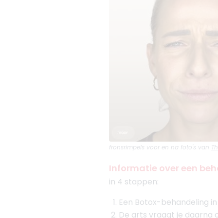
fronsrimpels
voor en na foto's van
Th
Informatie over een be
in 4 stappen:
Een Botox-behandeling in
De arts vraagt je daarna