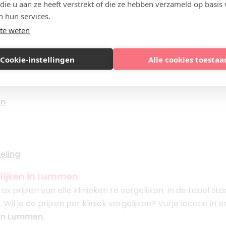
 die u aan ze heeft verstrekt of die ze hebben verzameld op basis
n na een behandeling
n hun services.
rken botulinetoxine goedgekeurd voor het cosmetisch b
te weten
stabel
(Botox), Bocouture, Azzalure en
Alluzience
. Ben ji
en?
Lees verder in onze kennisbank:
Cookie-instellingen
Alle cookies toestaa
en
eling
elijken in Lummen
x prijzen van alle klinieken te vergelijken. In de tabel s
 je de prijzen per kliniek vergelijken? Vul je locatie in en
n Lummen.