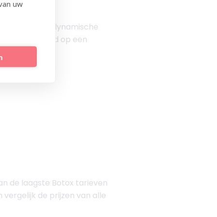
 van uw
ehandelen van dynamische
j goed voorbereid op een
n
taan de laagste Botox tarieven
 vergelijk de prijzen van alle