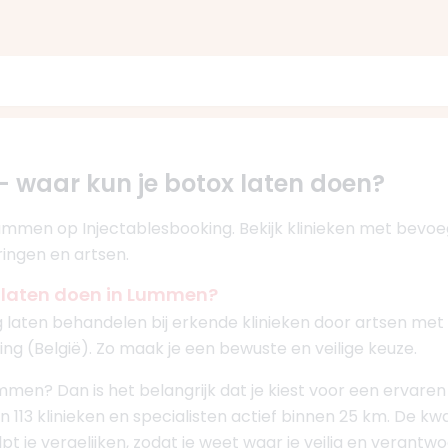
 waar kun je botox laten doen?
 Lummen op Injectablesbooking. Bekijk klinieken met bevo
ringen en artsen.
x laten doen in Lummen?
g laten behandelen bij erkende klinieken door artsen met 
ng (België). Zo maak je een bewuste en veilige keuze.
ummen? Dan is het belangrijk dat je kiest voor een ervar
n 113 klinieken en specialisten actief binnen 25 km. De kwal
pt je vergelijken, zodat je weet waar je veilig en verantw