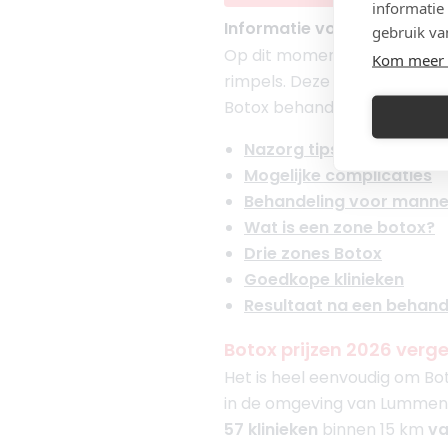
informatie
Informatie voor, tijdens e
gebruik va
Op dit moment zijn er 4 me
Kom meer 
rimpels. Deze merken zijn
Vi
Botox behandeling in
Lumm
Nazorg tips
Mogelijke complicaties
Behandeling voor mann
Wat is een zone botox?
Drie zones Botox
Goedkope klinieken
Resultaat na een behand
Botox prijzen 2026 verg
Het is heel eenvoudig om Boto
in de omgeving van Lummen. Wil
57 klinieken
binnen 15 km
va