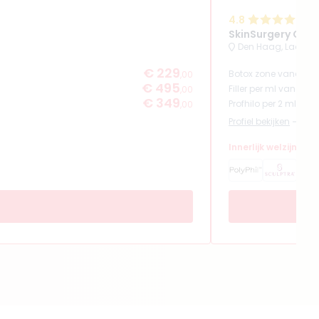
4.8
(
SkinSurgery Clin
Den Haag, Laan va
€ 229
Botox zone vanaf
,00
€ 495
Filler per ml vanaf
,00
€ 349
Profhilo per 2 ml van
,00
Profiel bekijken
Innerlijk welzijn en