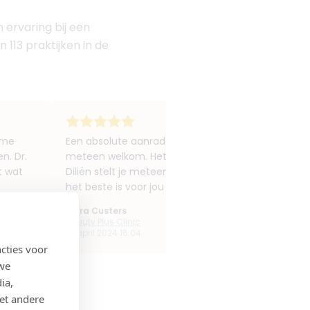
 ervaring bij een
 113 praktijken in de
 me
Een absolute aanrader!!! Super vriendelijke en wa
n. Dr.
meteen welkom. Het was de allereerste keer dat ik e
t wat
Diliën stelt je meteen op je gemak. Ze is heel pro
het beste is voor jou om te laten behandelen. Het r
Kiara Custers
Beauty Plus Clinic
15 april 2024 16:04
cties voor
 we
ia,
et andere