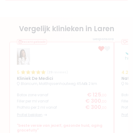
Vergelijk klinieken in Laren
Gesponsord
Recent geboekt
Favo
5
4.2
(
29
reviews)
Kliniek De Medici
Nati
Blaricum, Matthijssenhoutweg 45A
2 km
Naa
€ 125
Botox zone vanaf
Botox
,00
€ 300
Filler per ml vanaf
Filler
,00
€ 300
Profhilo per 2 ml vanaf
Profhi
,00
Profiel bekijken
Profiel
"beste versie van jezelf, gezonde huid, aging
gracefully"