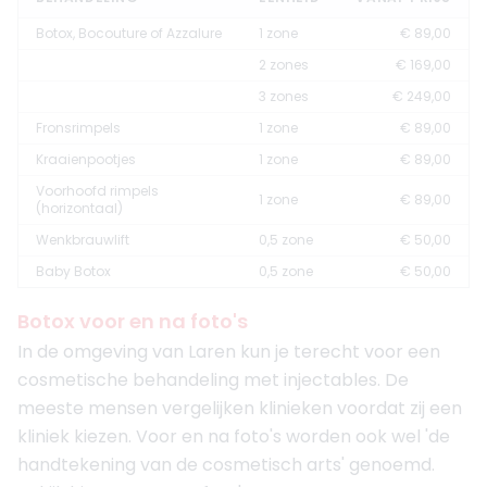
Botox, Bocouture of Azzalure
1 zone
€ 89,00
2 zones
€ 169,00
3 zones
€ 249,00
Fronsrimpels
1 zone
€ 89,00
Kraaienpootjes
1 zone
€ 89,00
Voorhoofd rimpels
1 zone
€ 89,00
(horizontaal)
Wenkbrauwlift
0,5 zone
€ 50,00
Baby Botox
0,5 zone
€ 50,00
Botox voor en na foto's
In de omgeving van Laren kun je terecht voor een
cosmetische behandeling met injectables. De
meeste mensen vergelijken klinieken voordat zij een
kliniek kiezen. Voor en na foto's worden ook wel 'de
handtekening van de cosmetisch arts' genoemd.