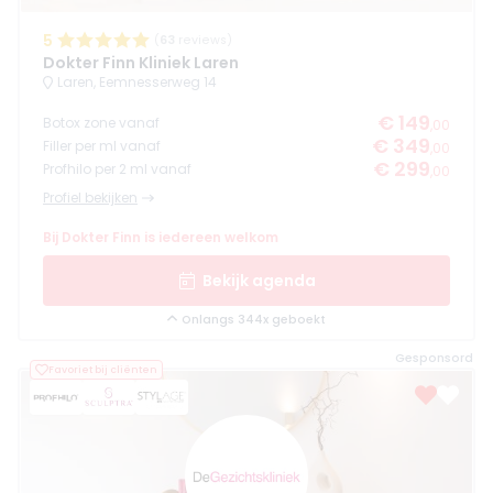
5
(
63
reviews)
Dokter Finn Kliniek Laren
Laren, Eemnesserweg 14
€ 149
Botox zone vanaf
,00
€ 349
Filler per ml vanaf
,00
€ 299
Profhilo per 2 ml vanaf
,00
Profiel bekijken
Bij Dokter Finn is iedereen welkom
Bekijk agenda
Onlangs 344x geboekt
Gesponsord
Favoriet bij cliënten