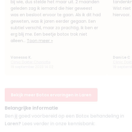
bij wie, dus stelde het maar uit. 2 maanden
tandenkn
geleden zag ik iemand die hier geweest
Wist niet
was en besloot ervoor te gaan. Als ik dit had
hiervoor.
geweten, was ik jaren eerder gegaan. Een
subtiel verschil, maar zo prachtig. Ik ben er
erg blij me. Een beetje botox trok niet
alleen...
Toon meer »
Vanessa K.
Dani Le C
Clinic Dokter Charlotte
Clinic Dokt
19 september 2023 14:02
19 septemb
Bekijk meer Botox ervaringen in Laren
Belangrijke informatie
Ben jij goed voorbereid op een Botox behandeling in
Laren?
Lees verder in onze kennisbank: