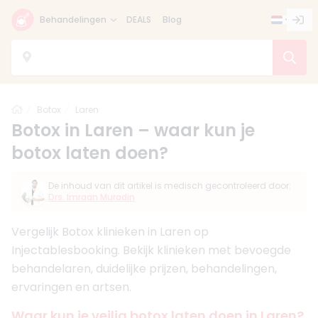
Behandelingen
DEALS
Blog
Home
Botox
Laren
Botox in Laren – waar kun je
botox laten doen?
De inhoud van dit artikel is medisch gecontroleerd door:
Drs. Imraan Muradin
Vergelijk Botox klinieken in Laren op
Injectablesbooking. Bekijk klinieken met bevoegde
behandelaren, duidelijke prijzen, behandelingen,
ervaringen en artsen.
Waar kun je veilig botox laten doen in Laren?