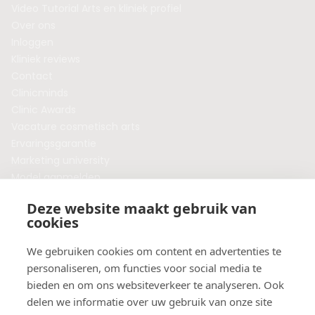
Video Tutorial Arts en kliniek profiel
Over ons
Inloggen
Kliniek reviews
Contact
Clinicminds
Clinic Awards
Vacature cosmetisch arts
Ervaringsgarantie
Marketing university
Model aanmelden
Plaats een blog
Deze website maakt gebruik van
Algemene voorwaarden
cookies
Privacybeleid
Veelgestelde vragen
We gebruiken cookies om content en advertenties te
personaliseren, om functies voor social media te
Botox behandeling in jouw regio?
bieden en om ons websiteverkeer te analyseren. Ook
Vergelijk klinieken per provincie
delen we informatie over uw gebruik van onze site