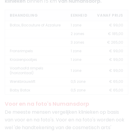
klinieken
binnen 15 km
van Numansdorp.
BEHANDELING
EENHEID
VANAF PRIJS
Botox, Bocouture of Azzalure
1 zone
€ 99,00
2 zones
€ 185,00
3 zones
€ 265,00
Fronsrimpels
1 zone
€ 99,00
Kraaienpootjes
1 zone
€ 99,00
Voorhoofd rimpels
1 zone
€ 99,00
(horizontaal)
Wenkbrauwlift
0,5 zone
€ 65,00
Baby Botox
0,5 zone
€ 65,00
Voor en na foto's Numansdorp
De meeste mensen vergelijken klinieken op basis
van voor en na foto's. Voor en na foto's worden ook
wel 'de handtekening van de cosmetisch arts'