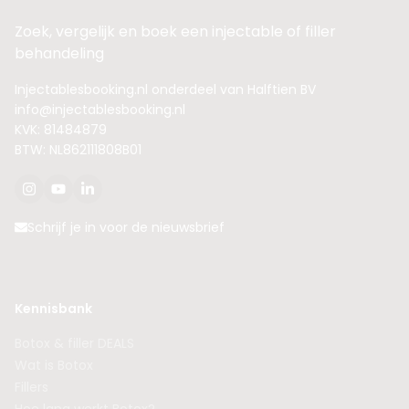
Zoek, vergelijk en boek een injectable of filler
behandeling
Injectablesbooking.nl onderdeel van Halftien BV
info@injectablesbooking.nl
KVK: 81484879
BTW: NL862111808B01
Schrijf je in voor de nieuwsbrief
Kennisbank
Botox & filler DEALS
Wat is Botox
Fillers