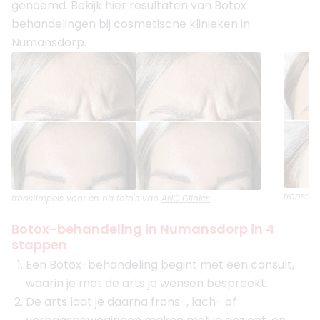
genoemd. Bekijk hier resultaten van Botox
behandelingen bij cosmetische klinieken in
Numansdorp.
fronsrim
fronsrimpels
voor en na foto's van
ANC Clinics
Botox-behandeling in Numansdorp in 4
stappen
Een Botox-behandeling begint met een consult,
waarin je met de arts je wensen bespreekt.
De arts laat je daarna frons-, lach- of