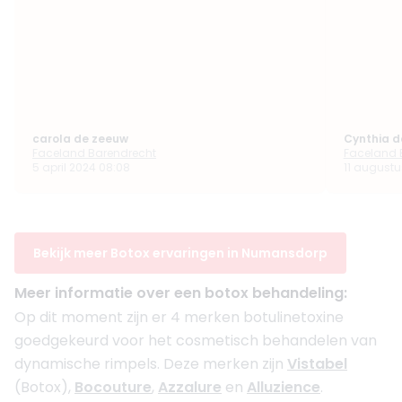
carola de zeeuw
Cynthia d
Faceland Barendrecht
Faceland 
5 april 2024 08:08
11 augustu
Bekijk meer Botox ervaringen in Numansdorp
Meer informatie over een botox behandeling:
Op dit moment zijn er 4 merken botulinetoxine
goedgekeurd voor het cosmetisch behandelen van
dynamische rimpels. Deze merken zijn
Vistabel
(Botox),
Bocouture
,
Azzalure
en
Alluzience
.