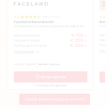
4.5
4.8
(
158
reviews)
Faceland Barendrecht
Body 
Barendrecht, Van Beuningenhaven 1A
13 km
Mijn
€ 100
Botox
Botox zone vanaf
,00
€ 295
Filler
Filler per ml vanaf
,00
€ 260
Profhi
Profhilo per 2 ml vanaf
,00
Profiel
Profiel bekijken
Bekijk agenda
Onlangs 43x geboekt
Bekijk klinieken bij jou in de buurt