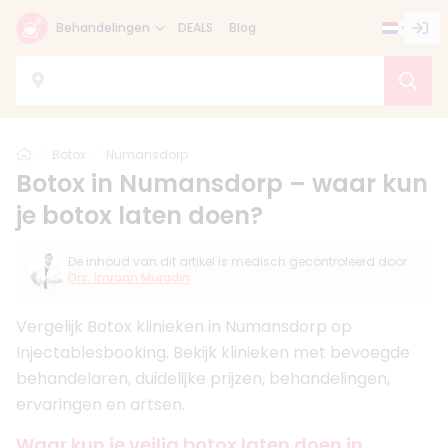
Behandelingen
DEALS
Blog
Home
Botox
Numansdorp
Botox in Numansdorp – waar kun
je botox laten doen?
De inhoud van dit artikel is medisch gecontroleerd door:
Drs. Imraan Muradin
Vergelijk Botox klinieken in Numansdorp op
Injectablesbooking. Bekijk klinieken met bevoegde
behandelaren, duidelijke prijzen, behandelingen,
ervaringen en artsen.
Waar kun je veilig botox laten doen in